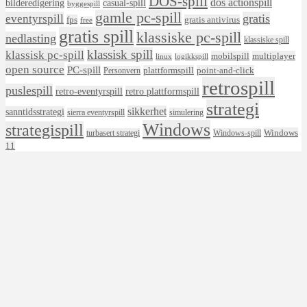
DOS-spill
dos actionspill
bilderedigering
casual-spill
byggespill
gamle pc-spill
eventyrspill
gratis
fps
gratis antivirus
free
gratis spill
klassiske pc-spill
nedlasting
klassiske spill
klassisk spill
klassisk pc-spill
mobilspill
multiplayer
linux
logikkspill
open source
PC-spill
plattformspill
point-and-click
Personvern
retrospill
puslespill
retro-eventyrspill
retro plattformspill
strategi
sikkerhet
sanntidsstrategi
sierra eventyrspill
simulering
Windows
strategispill
Windows
turbasert strategi
Windows-spill
11