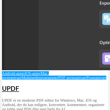
Android-apper
iOS-apper
Mac-
programvare
Multimedieprogrammer
PDF-programvare
Programvare
UPDF
UPDF er en moderne PDF-editor for Windows, Mac, iOS og
Android, der du kan redigere, konvertere, kommentere, organisere
og jobbe med PDF-filer med hjelp fra AI.