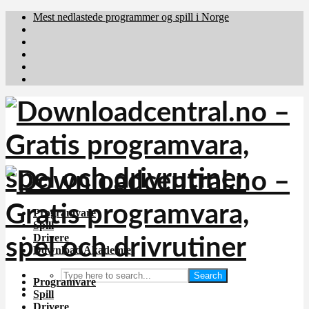
Mest nedlastede programmer og spill i Norge
Download.dk
Downloadcentral.fi
Brafiler.se
holyfile.com
deutschedownloads.de
Programvare
Spill
Drivere
Download Akademiet
Search
Programvare
Spill
Drivere