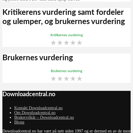
Kritikerens vurdering samt fordeler
og ulemper, og brukernes vurdering
Kritikernes vurdering
★
★
★
★
★
Brukernes vurdering
Brukernes vurdering
★
★
★
★
★
Downloadcentral.no
Kontakt Downloadcentral.no
Om Downloadcentral.no
Brukervilkår – Downloadcentral.no
Blogg
Downloadcentral.no har vært på nett siden 1997 og er dermed en av de mest