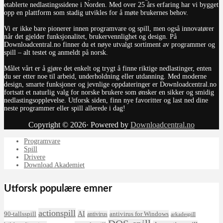
etablerte nedlastingssidene i Norden. Med over 25 års erfaring har vi bygget
opp en plattform som stadig utvikles for å møte brukernes behov.
Vi er ikke bare pionerer innen programvare og spill, men også innovatører
når det gjelder funksjonalitet, brukervennlighet og design. På
Downloadcentral.no finner du et nøye utvalgt sortiment av programmer og
spill – alt testet og anmeldt på norsk.
Målet vårt er å gjøre det enkelt og trygt å finne riktige nedlastinger, enten
du ser etter noe til arbeid, underholdning eller utdanning. Med moderne
design, smarte funksjoner og jevnlige oppdateringer er Downloadcentral.no
fortsatt et naturlig valg for norske brukere som ønsker en sikker og smidig
nedlastingsopplevelse. Utforsk siden, finn nye favoritter og last ned dine
neste programmer eller spill allerede i dag!
Copyright © 2026· Powered by
Downloadcentral.no
Programvare
Spill
Drivere
Download Akademiet
Utforsk populære emner
actionspill
AI
90-tallsspill
antivirus for Windows
antivirus
arkadespill