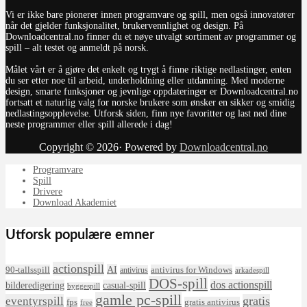
Vi er ikke bare pionerer innen programvare og spill, men også innovatører
når det gjelder funksjonalitet, brukervennlighet og design. På
Downloadcentral.no finner du et nøye utvalgt sortiment av programmer og
spill – alt testet og anmeldt på norsk.
Målet vårt er å gjøre det enkelt og trygt å finne riktige nedlastinger, enten
du ser etter noe til arbeid, underholdning eller utdanning. Med moderne
design, smarte funksjoner og jevnlige oppdateringer er Downloadcentral.no
fortsatt et naturlig valg for norske brukere som ønsker en sikker og smidig
nedlastingsopplevelse. Utforsk siden, finn nye favoritter og last ned dine
neste programmer eller spill allerede i dag!
Copyright © 2026· Powered by
Downloadcentral.no
Programvare
Spill
Drivere
Download Akademiet
Utforsk populære emner
actionspill
AI
90-tallsspill
antivirus for Windows
antivirus
arkadespill
DOS-spill
dos actionspill
bilderedigering
casual-spill
byggespill
gamle pc-spill
eventyrspill
gratis
fps
gratis antivirus
free