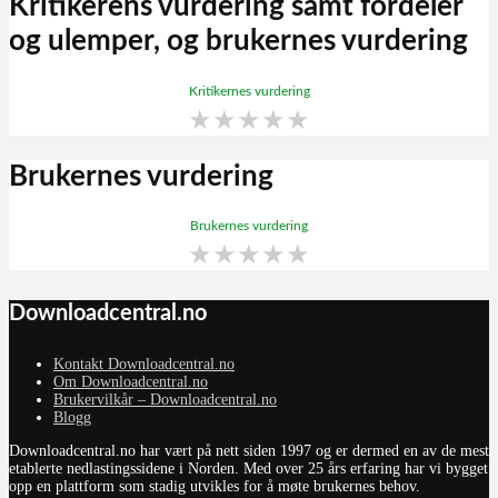
Kritikerens vurdering samt fordeler
og ulemper, og brukernes vurdering
Kritikernes vurdering
★
★
★
★
★
Brukernes vurdering
Brukernes vurdering
★
★
★
★
★
Downloadcentral.no
Kontakt Downloadcentral.no
Om Downloadcentral.no
Brukervilkår – Downloadcentral.no
Blogg
Downloadcentral.no har vært på nett siden 1997 og er dermed en av de mest
etablerte nedlastingssidene i Norden. Med over 25 års erfaring har vi bygget
opp en plattform som stadig utvikles for å møte brukernes behov.