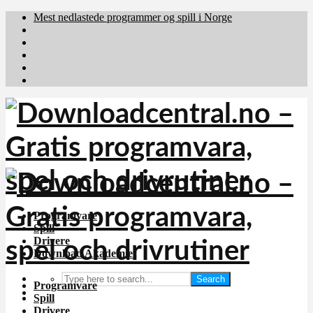
Mest nedlastede programmer og spill i Norge
Download.dk
Downloadcentral.fi
Brafiler.se
holyfile.com
deutschedownloads.de
Programvare
Spill
Drivere
Download Akademiet
Search
Programvare
Spill
Drivere