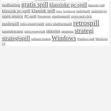
gratis spill
klassiske pc-spill
nedlasting
klassiske spill
klassisk spill
klassisk pc-spill
mobilspill
multiplayer
linux
logikkspill
open source
PC-spill
plattformspill
point-and-click
Personvern
retrospill
puslespill
retro-eventyrspill
retro plattformspill
strategi
sikkerhet
sanntidsstrategi
sierra eventyrspill
simulering
Windows
strategispill
Windows
turbasert strategi
Windows-spill
11