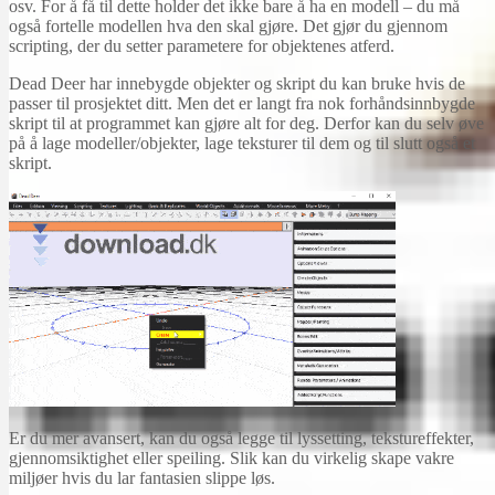
osv. For å få til dette holder det ikke bare å ha en modell – du må
også fortelle modellen hva den skal gjøre. Det gjør du gjennom
scripting, der du setter parametere for objektenes atferd.
Dead Deer har innebygde objekter og skript du kan bruke hvis de
passer til prosjektet ditt. Men det er langt fra nok forhåndsinnbygde
skript til at programmet kan gjøre alt for deg. Derfor kan du selv øve
på å lage modeller/objekter, lage teksturer til dem og til slutt også et
skript.
Er du mer avansert, kan du også legge til lyssetting, tekstureffekter,
gjennomsiktighet eller speiling. Slik kan du virkelig skape vakre
miljøer hvis du lar fantasien slippe løs.