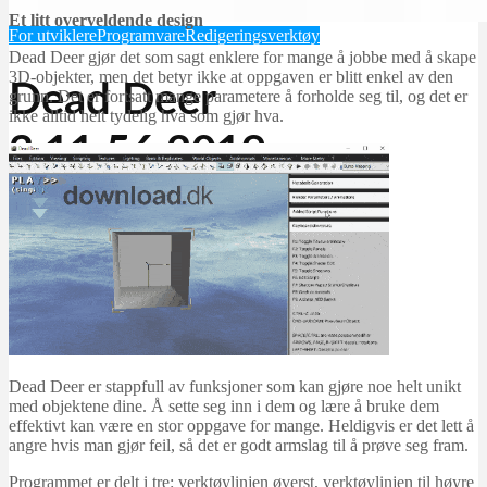
Et litt overveldende design
For utviklere
Programvare
Redigeringsverktøy
Dead Deer gjør det som sagt enklere for mange å jobbe med å skape
3D-objekter, men det betyr ikke at oppgaven er blitt enkel av den
Dead Deer
grunn. Det er fortsatt mange parametere å forholde seg til, og det er
ikke alltid helt tydelig hva som gjør hva.
3.11.56.2019
Martin Jørgensen
september 23, 2025
Dead Deer er stappfull av funksjoner som kan gjøre noe helt unikt
med objektene dine. Å sette seg inn i dem og lære å bruke dem
effektivt kan være en stor oppgave for mange. Heldigvis er det lett å
angre hvis man gjør feil, så det er godt armslag til å prøve seg fram.
Programmet er delt i tre: verktøylinjen øverst, verktøylinjen til høyre