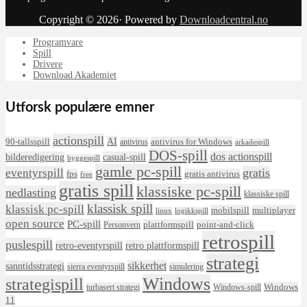
Copyright © 2026· Powered by
Downloadcentral.no
Programvare
Spill
Drivere
Download Akademiet
Utforsk populære emner
actionspill
AI
90-tallsspill
antivirus for Windows
antivirus
arkadespill
DOS-spill
dos actionspill
bilderedigering
casual-spill
byggespill
gamle pc-spill
eventyrspill
gratis
fps
gratis antivirus
free
gratis spill
klassiske pc-spill
nedlasting
klassiske spill
klassisk spill
klassisk pc-spill
mobilspill
multiplayer
linux
logikkspill
open source
PC-spill
plattformspill
point-and-click
Personvern
retrospill
puslespill
retro-eventyrspill
retro plattformspill
strategi
sikkerhet
sanntidsstrategi
sierra eventyrspill
simulering
Windows
strategispill
Windows
turbasert strategi
Windows-spill
11