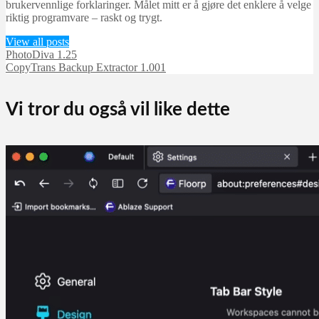
brukervennlige forklaringer. Målet mitt er å gjøre det enklere å velge
riktig programvare – raskt og trygt.
View all posts
PhotoDiva 1.25
CopyTrans Backup Extractor 1.001
Vi tror du også vil like dette