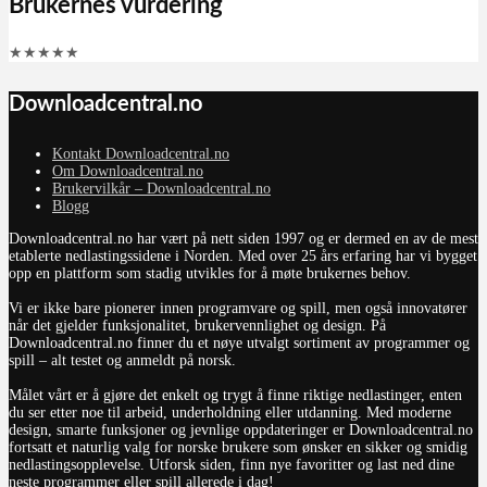
Brukernes vurdering
★
★
★
★
★
Downloadcentral.no
Kontakt Downloadcentral.no
Om Downloadcentral.no
Brukervilkår – Downloadcentral.no
Blogg
Downloadcentral.no har vært på nett siden 1997 og er dermed en av de mest
etablerte nedlastingssidene i Norden. Med over 25 års erfaring har vi bygget
opp en plattform som stadig utvikles for å møte brukernes behov.
Vi er ikke bare pionerer innen programvare og spill, men også innovatører
når det gjelder funksjonalitet, brukervennlighet og design. På
Downloadcentral.no finner du et nøye utvalgt sortiment av programmer og
spill – alt testet og anmeldt på norsk.
Målet vårt er å gjøre det enkelt og trygt å finne riktige nedlastinger, enten
du ser etter noe til arbeid, underholdning eller utdanning. Med moderne
design, smarte funksjoner og jevnlige oppdateringer er Downloadcentral.no
fortsatt et naturlig valg for norske brukere som ønsker en sikker og smidig
nedlastingsopplevelse. Utforsk siden, finn nye favoritter og last ned dine
neste programmer eller spill allerede i dag!