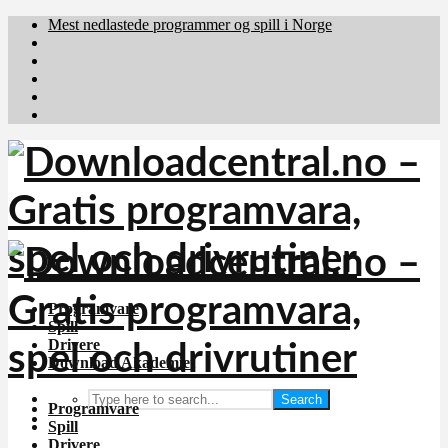
Mest nedlastede programmer og spill i Norge
Download.dk
Downloadcentral.fi
Brafiler.se
holyfile.com
deutschedownloads.de
Programvare
Spill
Drivere
Download Akademiet
Search
Programvare
Spill
Drivere