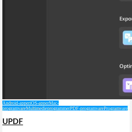
Android-apper
iOS-apper
Mac-
programvare
Multimedieprogrammer
PDF-programvare
Programvare
UPDF