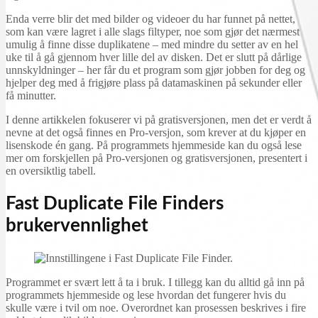
Enda verre blir det med bilder og videoer du har funnet på nettet,
som kan være lagret i alle slags filtyper, noe som gjør det nærmest
umulig å finne disse duplikatene – med mindre du setter av en hel
uke til å gå gjennom hver lille del av disken. Det er slutt på dårlige
unnskyldninger – her får du et program som gjør jobben for deg og
hjelper deg med å frigjøre plass på datamaskinen på sekunder eller
få minutter.
I denne artikkelen fokuserer vi på gratisversjonen, men det er verdt å
nevne at det også finnes en Pro-versjon, som krever at du kjøper en
lisenskode én gang. På programmets hjemmeside kan du også lese
mer om forskjellen på Pro-versjonen og gratisversjonen, presentert i
en oversiktlig tabell.
Fast Duplicate File Finders
brukervennlighet
Programmet er svært lett å ta i bruk. I tillegg kan du alltid gå inn på
programmets hjemmeside og lese hvordan det fungerer hvis du
skulle være i tvil om noe. Overordnet kan prosessen beskrives i fire