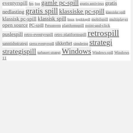
gamle pc-spill
eventyrspill
gratis
fps
gratis antivirus
free
gratis spill
klassiske pc-spill
nedlasting
klassiske spill
klassisk spill
klassisk pc-spill
mobilspill
multiplayer
linux
logikkspill
open source
PC-spill
plattformspill
point-and-click
Personvern
retrospill
puslespill
retro-eventyrspill
retro plattformspill
strategi
sikkerhet
sanntidsstrategi
sierra eventyrspill
simulering
Windows
strategispill
Windows
turbasert strategi
Windows-spill
11