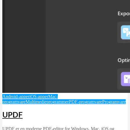
Android-apper
iOS-apper
Mac-
programvare
Multimedieprogrammer
PDF-programvare
Programvare
UPDF
UPDF er en moderne PDF-editor for Windows, Mac, iOS og