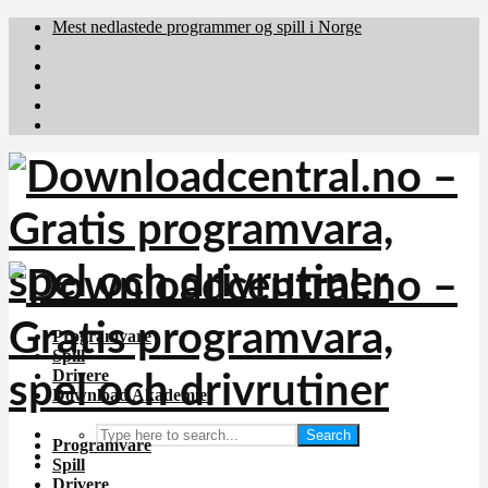
Mest nedlastede programmer og spill i Norge
Download.dk
Downloadcentral.fi
Brafiler.se
holyfile.com
deutschedownloads.de
Programvare
Spill
Drivere
Download Akademiet
Search
Programvare
Spill
Drivere