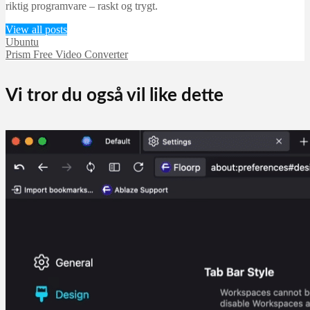
riktig programvare – raskt og trygt.
View all posts
Ubuntu
Prism Free Video Converter
Vi tror du også vil like dette