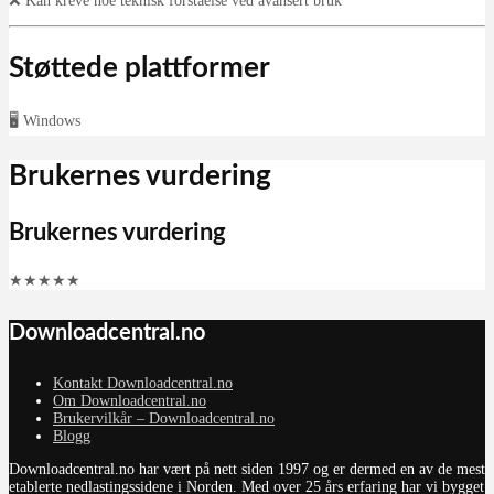
❌ Kan kreve noe teknisk forståelse ved avansert bruk
Støttede plattformer
🖥️ Windows
Brukernes vurdering
Brukernes vurdering
★
★
★
★
★
Downloadcentral.no
Kontakt Downloadcentral.no
Om Downloadcentral.no
Brukervilkår – Downloadcentral.no
Blogg
Downloadcentral.no har vært på nett siden 1997 og er dermed en av de mest
etablerte nedlastingssidene i Norden. Med over 25 års erfaring har vi bygget