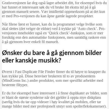
Gratisversjonen lar deg også lagre arbeidet ditt, for eksempel hvis du
har funnet et interessant søk du vil bruke litt ekstra tid på å gå
gjennom manuelt senere. Vær imidlertid oppmerksom på at det kun
er med Pro-versjonen du kan åpne gamle lagrede prosjekter.
Når filene først er funnet, kan du la programmet velge hvilke som
skal slettes (det velger de eldste) ved å trykke på ‘Auto check’. Pro-
versjonen inneholder også en ‘Quick check’-funksjon, som er mer
forsiktig enn den automatiske funksjonen, men samtidig raskere enn
å gå gjennom hver enkelt fil manuelt.
Ønsker du bare å gå gjennom bilder
eller kanskje musikk?
Øverst i Fast Duplicate File Finder finner du til høyre to knapper du
kan trykke på. Disse henviser brukeren til to av produsentens
(MindGems Inc.) andre produkter, som mer spesifikt arbeider med
bestemte filtyper.
Er du for eksempel bare interessert i å finne duplikater av bilder, som
er blant de største synderne når det gjelder å oppta mye diskplass
(særlig hvis du tar opp videoer i høy kvalitet på mobilen, eller tar
mange bilder med mer profesjonelt utstyr som speilreflekskameraer).