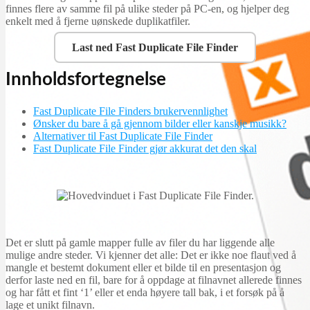
finnes flere av samme fil på ulike steder på PC-en, og hjelper deg
enkelt med å fjerne uønskede duplikatfiler.
Last ned Fast Duplicate File Finder
Innholdsfortegnelse
Fast Duplicate File Finders brukervennlighet
Ønsker du bare å gå gjennom bilder eller kanskje musikk?
Alternativer til Fast Duplicate File Finder
Fast Duplicate File Finder gjør akkurat det den skal
Det er slutt på gamle mapper fulle av filer du har liggende alle
mulige andre steder. Vi kjenner det alle: Det er ikke noe flaut ved å
mangle et bestemt dokument eller et bilde til en presentasjon og
derfor laste ned en fil, bare for å oppdage at filnavnet allerede finnes
og har fått et fint ‘1’ eller et enda høyere tall bak, i et forsøk på å
lage et unikt filnavn.