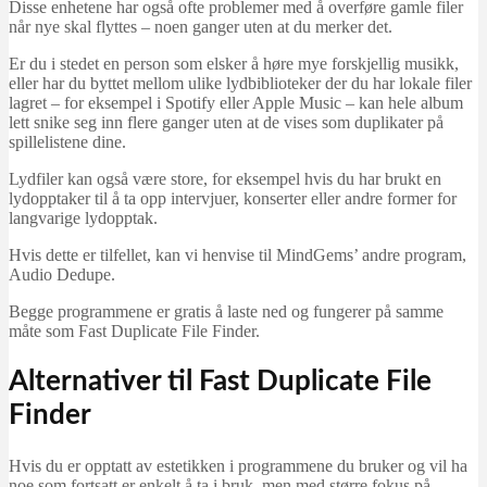
Disse enhetene har også ofte problemer med å overføre gamle filer
når nye skal flyttes – noen ganger uten at du merker det.
Er du i stedet en person som elsker å høre mye forskjellig musikk,
eller har du byttet mellom ulike lydbiblioteker der du har lokale filer
lagret – for eksempel i Spotify eller Apple Music – kan hele album
lett snike seg inn flere ganger uten at de vises som duplikater på
spillelistene dine.
Lydfiler kan også være store, for eksempel hvis du har brukt en
lydopptaker til å ta opp intervjuer, konserter eller andre former for
langvarige lydopptak.
Hvis dette er tilfellet, kan vi henvise til MindGems’ andre program,
Audio Dedupe.
Begge programmene er gratis å laste ned og fungerer på samme
måte som Fast Duplicate File Finder.
Alternativer til Fast Duplicate File
Finder
Hvis du er opptatt av estetikken i programmene du bruker og vil ha
noe som fortsatt er enkelt å ta i bruk, men med større fokus på