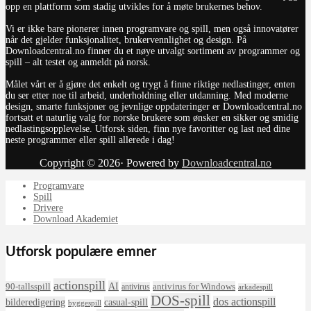
opp en plattform som stadig utvikles for å møte brukernes behov.
Vi er ikke bare pionerer innen programvare og spill, men også innovatører
når det gjelder funksjonalitet, brukervennlighet og design. På
Downloadcentral.no finner du et nøye utvalgt sortiment av programmer og
spill – alt testet og anmeldt på norsk.
Målet vårt er å gjøre det enkelt og trygt å finne riktige nedlastinger, enten
du ser etter noe til arbeid, underholdning eller utdanning. Med moderne
design, smarte funksjoner og jevnlige oppdateringer er Downloadcentral.no
fortsatt et naturlig valg for norske brukere som ønsker en sikker og smidig
nedlastingsopplevelse. Utforsk siden, finn nye favoritter og last ned dine
neste programmer eller spill allerede i dag!
Copyright © 2026· Powered by
Downloadcentral.no
Programvare
Spill
Drivere
Download Akademiet
Utforsk populære emner
actionspill
AI
90-tallsspill
antivirus for Windows
antivirus
arkadespill
DOS-spill
dos actionspill
bilderedigering
casual-spill
byggespill