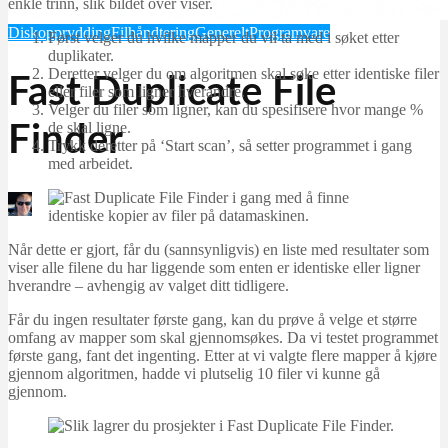
enkle trinn, slik bildet over viser.
Diskopprydding
Filhåndtering
Generelt
Programvare
Først velger du hvilke mapper du vil ta med i søket etter
duplikater.
Deretter velger du om algoritmen skal søke etter identiske filer
Fast Duplicate File
eller filer som ligner hverandre.
Velger du filer som ligner, kan du spesifisere hvor mange %
de skal ligne.
Finder
Trykk deretter på ‘Start scan’, så setter programmet i gang
med arbeidet.
Martin Jørgensen
september 22, 2025
Når dette er gjort, får du (sannsynligvis) en liste med resultater som
viser alle filene du har liggende som enten er identiske eller ligner
hverandre – avhengig av valget ditt tidligere.
Får du ingen resultater første gang, kan du prøve å velge et større
omfang av mapper som skal gjennomsøkes. Da vi testet programmet
første gang, fant det ingenting. Etter at vi valgte flere mapper å kjøre
gjennom algoritmen, hadde vi plutselig 10 filer vi kunne gå
gjennom.