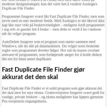
moderne designstrategier, kan det være lurt å vurdere Auslogics
Duplicate File Finder.
Programmet fungerer svært likt Fast Duplicate File Finder, men som
nevnt med en mer moderne finish. Med Auslogics er det likevel ikke
lagt like mye vekt på brukervennlighet – muligens fordi programmet
i seg selv er ganske lett å bruke – men dette er verdt å ha i tankene
når du velger program.
AutoDelet
e
fungerer som et program som starter sammen med
Windows, når du slår på datamaskinen. Du velger noen bestemte
regler som programmet deretter følger. Her må du kunne overlate
ansvaret til programmet, som fortløpende sørger for å holde disken
din ren for blant annet duplikater.
Fast Duplicate File Finder gjør
akkurat det den skal
Fast Duplicate File Finder er et solid program som gjør akkurat det
det skal uten for mye ekstra. Gratisversjonen fungerer svært godt for
vanlige, private brukere – og ekstra muligheter kan kjøpes gjennom
Pro-versjonens engangslisens.