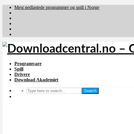
Mest nedlastede programmer og spill i Norge
Download.dk
Downloadcentral.fi
Brafiler.se
holyfile.com
deutschedownloads.de
Programvare
Spill
Drivere
Download Akademiet
Search