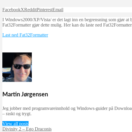
Facebook
X
Reddit
Pinterest
Email
I Windows2000/XP/Vista/ er det lagt inn en begrensning som gjør at 
Fat32Formatter gjør dette mulig. Her kan du laste ned Fat32Formatter
Last ned Fat32Formatter
Martin Jørgensen
Jeg jobber med programvareinnhold og Windows-guider på Downloadcent
– raskt og trygt.
View all posts
Divinity 2 – Ego Draconis