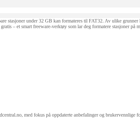
bare stasjoner under 32 GB kan formateres til FAT32. Av ulike grunner
 gratis – et smart freeware-verktøy som lar deg formatere stasjoner på
ral.no, med fokus på oppdaterte anbefalinger og brukervennlige forkla