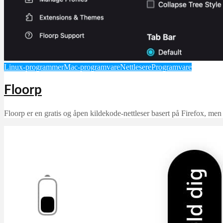
Linux-programmer
Mac-programvare
Nettlesere
Programvare
Floorp
Floorp er en gratis og åpen kildekode-nettleser basert på Firefox, men