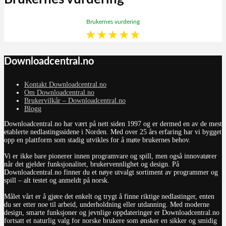
Brukernes vurdering
★
★
★
★
★
Downloadcentral.no
Kontakt Downloadcentral.no
Om Downloadcentral.no
Brukervilkår – Downloadcentral.no
Blogg
Downloadcentral.no har vært på nett siden 1997 og er dermed en av de mest
etablerte nedlastingssidene i Norden. Med over 25 års erfaring har vi bygget
opp en plattform som stadig utvikles for å møte brukernes behov.
Vi er ikke bare pionerer innen programvare og spill, men også innovatører
når det gjelder funksjonalitet, brukervennlighet og design. På
Downloadcentral.no finner du et nøye utvalgt sortiment av programmer og
spill – alt testet og anmeldt på norsk.
Målet vårt er å gjøre det enkelt og trygt å finne riktige nedlastinger, enten
du ser etter noe til arbeid, underholdning eller utdanning. Med moderne
design, smarte funksjoner og jevnlige oppdateringer er Downloadcentral.no
fortsatt et naturlig valg for norske brukere som ønsker en sikker og smidig