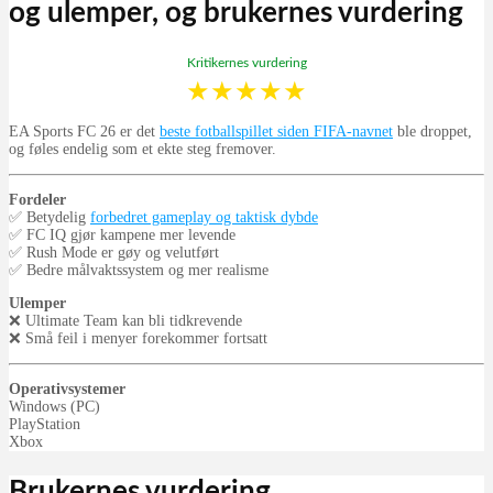
og ulemper, og brukernes vurdering
Kritikernes vurdering
★
★
★
★
★
EA Sports FC 26 er det
beste fotballspillet siden FIFA-navnet
ble droppet,
og føles endelig som et ekte steg fremover.
Fordeler
✅ Betydelig
forbedret gameplay og taktisk dybde
✅ FC IQ gjør kampene mer levende
✅ Rush Mode er gøy og velutført
✅ Bedre målvaktssystem og mer realisme
Ulemper
❌ Ultimate Team kan bli tidkrevende
❌ Små feil i menyer forekommer fortsatt
Operativsystemer
Windows (PC)
PlayStation
Xbox
Brukernes vurdering