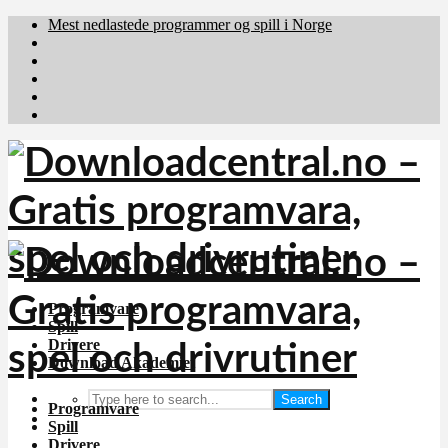
Mest nedlastede programmer og spill i Norge
Download.dk
Downloadcentral.fi
Brafiler.se
holyfile.com
deutschedownloads.de
Programvare
Spill
Drivere
Download Akademiet
Search
Programvare
Spill
Drivere