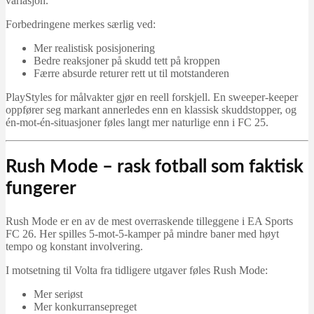
variasjon.
Forbedringene merkes særlig ved:
Mer realistisk posisjonering
Bedre reaksjoner på skudd tett på kroppen
Færre absurde returer rett ut til motstanderen
PlayStyles for målvakter gjør en reell forskjell. En sweeper-keeper
oppfører seg markant annerledes enn en klassisk skuddstopper, og
én-mot-én-situasjoner føles langt mer naturlige enn i FC 25.
Rush Mode – rask fotball som faktisk
fungerer
Rush Mode er en av de mest overraskende tilleggene i EA Sports
FC 26. Her spilles 5-mot-5-kamper på mindre baner med høyt
tempo og konstant involvering.
I motsetning til Volta fra tidligere utgaver føles Rush Mode:
Mer seriøst
Mer konkurransepreget