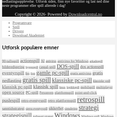
nedlastingsopplevelse. Utforsk siden, finn nye favoritter og last ned dine
neste programmer eller spill allerede i dag!
Copyright © 2026· Powered by
Downloadcentral.no
Programvare
Spill
Drivere
Download Akademiet
Utforsk populære emner
actionspill
AI
90-tallsspill
antivirus for Windows
antivirus
arkadespill
DOS-spill
dos actionspill
bilderedigering
casual-spill
byggespill
gamle pc-spill
eventyrspill
gratis
fps
gratis antivirus
free
gratis spill
klassiske pc-spill
nedlasting
klassiske spill
klassisk spill
klassisk pc-spill
mobilspill
multiplayer
linux
logikkspill
open source
PC-spill
plattformspill
point-and-click
Personvern
retrospill
puslespill
retro-eventyrspill
retro plattformspill
strategi
sikkerhet
sanntidsstrategi
sierra eventyrspill
simulering
Windows
strategispill
Windows
turbasert strategi
Windows-spill