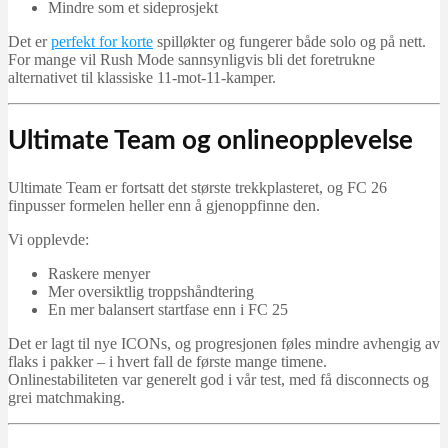
Mindre som et sideprosjekt
Det er
perfekt for korte
spilløkter og fungerer både solo og på nett.
For mange vil Rush Mode sannsynligvis bli det foretrukne
alternativet til klassiske 11-mot-11-kamper.
Ultimate Team og onlineopplevelse
Ultimate Team er fortsatt det største trekkplasteret, og FC 26
finpusser formelen heller enn å gjenoppfinne den.
Vi opplevde:
Raskere menyer
Mer oversiktlig troppshåndtering
En mer balansert startfase enn i FC 25
Det er lagt til nye ICONs, og progresjonen føles mindre avhengig av
flaks i pakker – i hvert fall de første mange timene.
Onlinestabiliteten var generelt god i vår test, med få disconnects og
grei matchmaking.