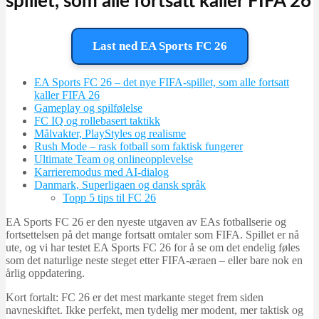
spillet, som alle fortsatt kaller FIFA 26
Last ned EA Sports FC 26
EA Sports FC 26 – det nye FIFA-spillet, som alle fortsatt
kaller FIFA 26
Gameplay og spilfølelse
FC IQ og rollebasert taktikk
Målvakter, PlayStyles og realisme
Rush Mode – rask fotball som faktisk fungerer
Ultimate Team og onlineopplevelse
Karrieremodus med AI-dialog
Danmark, Superligaen og dansk språk
Topp 5 tips til FC 26
EA Sports FC 26 er den nyeste utgaven av EAs fotballserie og
fortsettelsen på det mange fortsatt omtaler som FIFA. Spillet er nå
ute, og vi har testet EA Sports FC 26 for å se om det endelig føles
som det naturlige neste steget etter FIFA-æraen – eller bare nok en
årlig oppdatering.
Kort fortalt: FC 26 er det mest markante steget frem siden
navneskiftet. Ikke perfekt, men tydelig mer modent, mer taktisk og