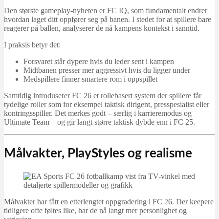
Den største gameplay-nyheten er FC IQ, som fundamentalt endrer
hvordan laget ditt oppfører seg på banen. I stedet for at spillere bare
reagerer på ballen, analyserer de nå kampens kontekst i sanntid.
I praksis betyr det:
Forsvaret står dypere hvis du leder sent i kampen
Midtbanen presser mer aggressivt hvis du ligger under
Medspillere finner smartere rom i oppspillet
Samtidig introduserer FC 26 et rollebasert system der spillere får
tydelige roller som for eksempel taktisk dirigent, presspesialist eller
kontringsspiller. Det merkes godt – særlig i karrieremodus og
Ultimate Team – og gir langt større taktisk dybde enn i FC 25.
Målvakter, PlayStyles og realisme
Målvakter har fått en etterlengtet oppgradering i FC 26. Der keepere
tidligere ofte føltes like, har de nå langt mer personlighet og