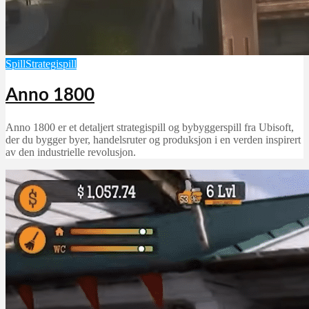
Spill
Strategispill
Anno 1800
Anno 1800 er et detaljert strategispill og bybyggerspill fra Ubisoft,
der du bygger byer, handelsruter og produksjon i en verden inspirert
av den industrielle revolusjon.