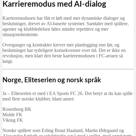
Karrieremodus med AI-dialog
Karrieremodusen har fått et løft med mer dynamiske dialoger og
beslutninger, drevet av AI-baserte systemer. Samtaler med spillere,
agenter og klubbledelsen føles mindre repetitive og mer
situasjonsbestemte.
Overganger og kontrakter krever mer planlegging enn før, og
beslutninger har tydeligere konsekvenser over tid. Det er ikke en
revolusjon, men klart den beste karrieremodusen i FC-æraen så
langt.
Norge, Eliteserien og norsk språk
Ja – Eliteserien er med i EA Sports FC 26. Det betyr at du kan spille
med flere norske klubber, blant annet:
Rosenborg BK
Molde FK
Viking FK
Norske spillere som Erling Braut Haaland, Martin Ødegaard og
Alexander Sørloth er selvfølgelig også med i spillet, med oppdaterte