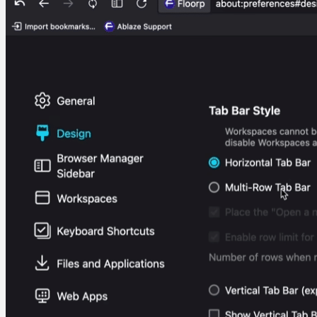
Animasjonsprogrammer
Multimedieprogrammer
Programvare
Fire Alpaca 2.1.11
Martin Jørgensen
november 1, 2025