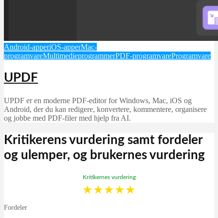
Android-apper
iOS-apper
Mac-
programvare
Multimedieprogrammer
PDF-programvare
Programvare
UPDF
UPDF er en moderne PDF-editor for Windows, Mac, iOS og
Android, der du kan redigere, konvertere, kommentere, organisere
og jobbe med PDF-filer med hjelp fra AI.
Kritikerens vurdering samt fordeler
og ulemper, og brukernes vurdering
Kritikernes vurdering
★
★
★
★
★
Fordeler