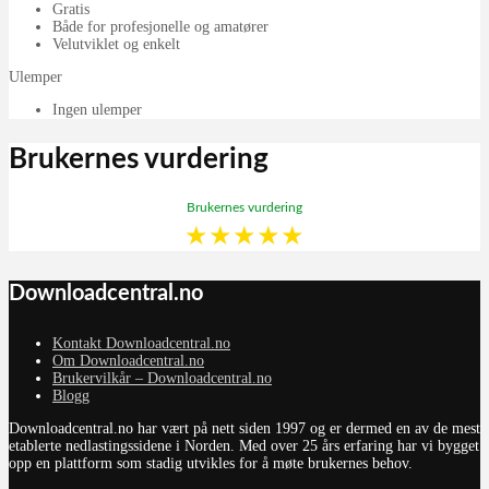
Gratis
Både for profesjonelle og amatører
Velutviklet og enkelt
Ulemper
Ingen ulemper
Brukernes vurdering
Brukernes vurdering
★
★
★
★
★
Downloadcentral.no
Kontakt Downloadcentral.no
Om Downloadcentral.no
Brukervilkår – Downloadcentral.no
Blogg
Downloadcentral.no har vært på nett siden 1997 og er dermed en av de mest
etablerte nedlastingssidene i Norden. Med over 25 års erfaring har vi bygget
opp en plattform som stadig utvikles for å møte brukernes behov.