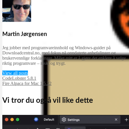
Martin Jørgensen
Jeg jobber med programvareinnhold og Windows-guider på
Downloadcentral.no, med fokus på oppdaterte anbefalinger og
brukervennlige forklaringer. Målet mitt er å gjøre det enklere å velge
riktig programvare – raskt og trygt.
View all posts
CodeLobster 5.8.1
Fire Alpaca for Mac 1.5.22
Vi tror du også vil like dette