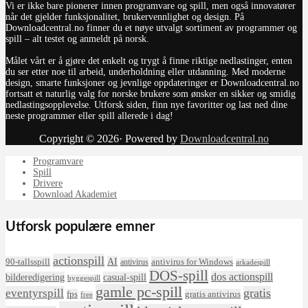
Vi er ikke bare pionerer innen programvare og spill, men også innovatører
når det gjelder funksjonalitet, brukervennlighet og design. På
Downloadcentral.no finner du et nøye utvalgt sortiment av programmer og
spill – alt testet og anmeldt på norsk.
Målet vårt er å gjøre det enkelt og trygt å finne riktige nedlastinger, enten
du ser etter noe til arbeid, underholdning eller utdanning. Med moderne
design, smarte funksjoner og jevnlige oppdateringer er Downloadcentral.no
fortsatt et naturlig valg for norske brukere som ønsker en sikker og smidig
nedlastingsopplevelse. Utforsk siden, finn nye favoritter og last ned dine
neste programmer eller spill allerede i dag!
Copyright © 2026· Powered by
Downloadcentral.no
Programvare
Spill
Drivere
Download Akademiet
Utforsk populære emner
actionspill
AI
90-tallsspill
antivirus for Windows
antivirus
arkadespill
DOS-spill
dos actionspill
bilderedigering
casual-spill
byggespill
gamle pc-spill
eventyrspill
gratis
fps
gratis antivirus
free