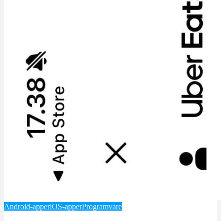
Android-apper
iOS-apper
Programvare