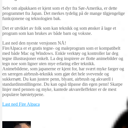
Selv om alpakkaen er kjent som et dyr fra Sør-Amerika, er dette
programmet fra Japan. Det merkes tydelig på de mange tilgjengelige
funksjonene og teknologien bak.
Det er utviklet av folk som kan teknikk og som ønsker å lage et
program som kan brukes av både barn og voksne.
Last ned den nyeste versjonen NÅ!
FireAlpaca er et gratis tegne- og maleprogram som er kompatibelt
med både Mac og Windows. Enkle verktøy og kontroller lar deg
tegne illustrasjoner enkelt. La deg inspirere av flotte animebilder og
tegn noe som ligner uten mye erfaring eller teknikk.
Animebildene, som japanerne er kjent for, har svært myke farger og
en særegen airbrush-teknikk som gjør det hele svevende og
sukkersøtt. Du kan justere penn, blyant, airbrush og akvarell i
standardinnstillingene. Du kan også tilpasse din egen penn! Skarpe
linjer med pennen og myke, kantede akvarelleffekter er de mest
populære børstetypene.
Last ned Fire Alpaca