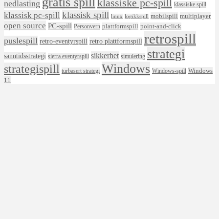
gratis spill
klassiske pc-spill
nedlasting
klassiske spill
klassisk spill
klassisk pc-spill
mobilspill
multiplayer
linux
logikkspill
open source
PC-spill
plattformspill
point-and-click
Personvern
retrospill
puslespill
retro-eventyrspill
retro plattformspill
strategi
sikkerhet
sanntidsstrategi
sierra eventyrspill
simulering
Windows
strategispill
Windows
turbasert strategi
Windows-spill
11