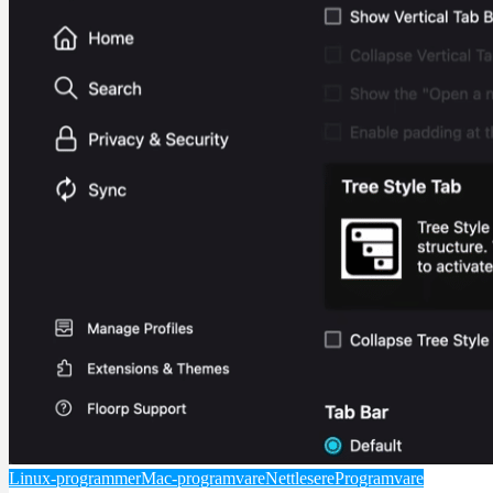
Linux-programmer
Mac-programvare
Nettlesere
Programvare