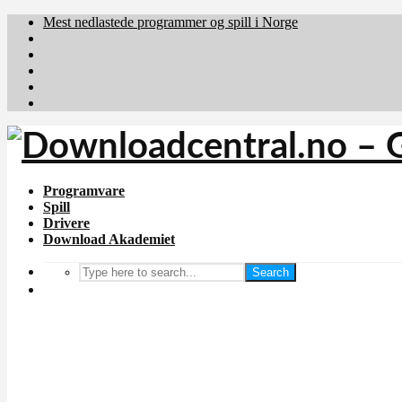
Mest nedlastede programmer og spill i Norge
Download.dk
Downloadcentral.fi
Brafiler.se
holyfile.com
deutschedownloads.de
Programvare
Spill
Drivere
Download Akademiet
Search