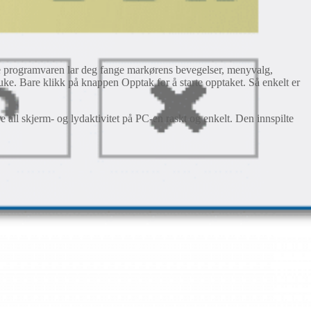
 programvaren lar deg fange markørens bevegelser, menyvalg,
uke. Bare klikk på knappen Opptak for å starte opptaket. Så enkelt er
ll skjerm- og lydaktivitet på PC-en raskt og enkelt. Den innspilte