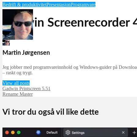
Bedrift & produktivitet
Presentasjon
Programvare
Gadwin Screenrecorder 
Martin Jørgensen
september 23, 2025
Martin Jørgensen
Jeg jobber med programvareinnhold og Windows-guider på Downloadcent
– raskt og trygt.
View all posts
Gadwin Printscreen 5.51
Rename Master
Vi tror du også vil like dette