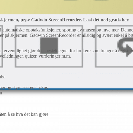
 skjermen, prøv Gadwin ScreenRecorder. Last det ned gratis her.
 automatiske opptaksfunksjoner, sporing av musen og mye mer. Denne
ser på skjermen. Gadwin ScreenRecorder er allsidig og svært enkel å br
nlighet gjør det spesielt egnet for brukere som trenger å registrere a
veiledninger, quizer, vurderinger m.m.
ube
jer og styre seerens fokus
en
en å se hva det kan gjøre.