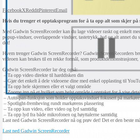
Facebook
X
Reddit
Pinterest
Email
Hvis du trenger et opptaksprogram for å ta opp alt som skjer på
Med Gadwin ScreenRecorder kan du lage videoer raskt og enkelt med
popup-vinduer, overlappende vinduer, tastetrykk, lyd og alt annet du 
det!
Hvem trenger Gadwin ScreenRecorder? Gadwin ScreenRecorders brukerven
videoen kan brukes til en rekke formål, som produktdemonstrasjoner, 
Gadwin ScreenRecorder lar deg også:
– Ta opp video direkte til harddisken din
– Gjør det enkelt å dele videoene dine med enkel opplasting til YouT
– Ta opp hele skjermen eller et valgt område
– Zoome inn på et hvilket som helst område i opptaket for å vise detal
– Auto-pan-funksjon som holder opptaksvinduet fokusert på markør
– Spotlight-fremheving rundt markørens plassering
– Ta opp kun video, eller video og lyd samtidig
– Ta opp lyd fra både mikrofonen og høyttalerne samtidig
Last ned Gadwin ScreenRecorder nå og prøv det! Det er den beste måt
Last ned Gadwin ScreenRecorder