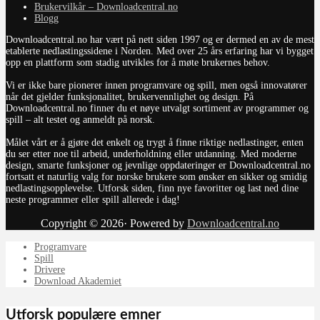
Brukervilkår – Downloadcentral.no
Blogg
Downloadcentral.no har vært på nett siden 1997 og er dermed en av de mest
etablerte nedlastingssidene i Norden. Med over 25 års erfaring har vi bygget
opp en plattform som stadig utvikles for å møte brukernes behov.
Vi er ikke bare pionerer innen programvare og spill, men også innovatører
når det gjelder funksjonalitet, brukervennlighet og design. På
Downloadcentral.no finner du et nøye utvalgt sortiment av programmer og
spill – alt testet og anmeldt på norsk.
Målet vårt er å gjøre det enkelt og trygt å finne riktige nedlastinger, enten
du ser etter noe til arbeid, underholdning eller utdanning. Med moderne
design, smarte funksjoner og jevnlige oppdateringer er Downloadcentral.no
fortsatt et naturlig valg for norske brukere som ønsker en sikker og smidig
nedlastingsopplevelse. Utforsk siden, finn nye favoritter og last ned dine
neste programmer eller spill allerede i dag!
Copyright © 2026· Powered by
Downloadcentral.no
Programvare
Spill
Drivere
Download Akademiet
Utforsk populære emner