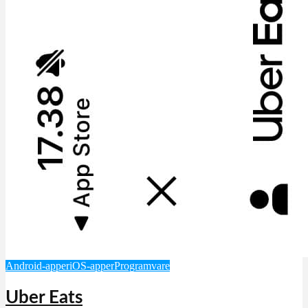
Android-apper
iOS-apper
Programvare
Uber Eats