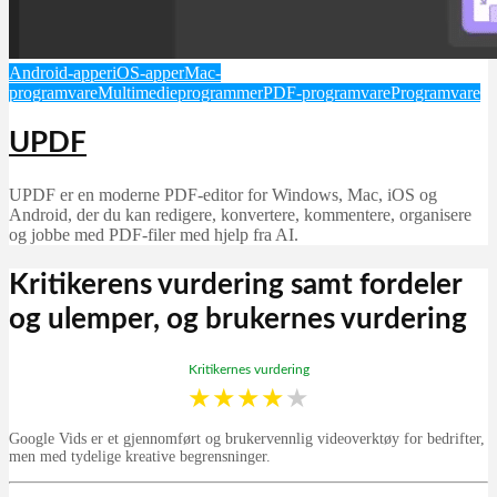
Android-apper
iOS-apper
Mac-
programvare
Multimedieprogrammer
PDF-programvare
Programvare
UPDF
UPDF er en moderne PDF-editor for Windows, Mac, iOS og
Android, der du kan redigere, konvertere, kommentere, organisere
og jobbe med PDF-filer med hjelp fra AI.
Kritikerens vurdering samt fordeler
og ulemper, og brukernes vurdering
Kritikernes vurdering
★
★
★
★
★
Google Vids er et gjennomført og brukervennlig videoverktøy for bedrifter,
men med tydelige kreative begrensninger.