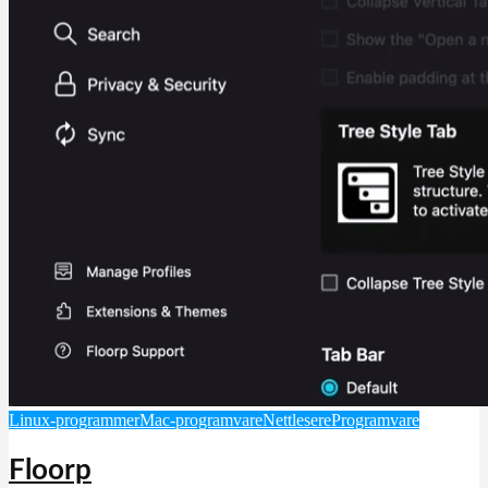
Linux-programmer
Mac-programvare
Nettlesere
Programvare
Floorp