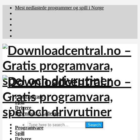
Mest nedlastede programmer og spill i Norge
Download.dk
Downloadcentral.fi
Brafiler.se
holyfile.com
deutschedownloads.de
Programvare
Spill
Drivere
Download Akademiet
Search
Programvare
Spill
Drivere