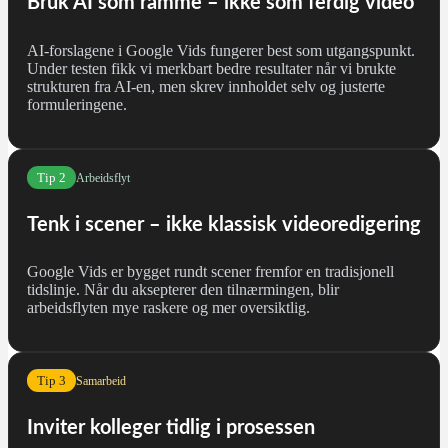
Bruk AI som ramme – ikke som ferdig video
AI-forslagene i Google Vids fungerer best som utgangspunkt.
Under testen fikk vi merkbart bedre resultater når vi brukte
strukturen fra AI-en, men skrev innholdet selv og justerte
formuleringene.
Tip 2
Arbeidsflyt
Tenk i scener – ikke klassisk videoredigering
Google Vids er bygget rundt scener fremfor en tradisjonell
tidslinje. Når du aksepterer den tilnærmingen, blir
arbeidsflyten mye raskere og mer oversiktlig.
Tip 3
Samarbeid
Inviter kolleger tidlig i prosessen