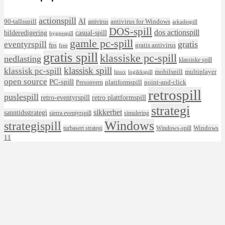
actionspill
AI
90-tallsspill
antivirus for Windows
antivirus
arkadespill
DOS-spill
dos actionspill
bilderedigering
casual-spill
byggespill
gamle pc-spill
eventyrspill
gratis
fps
gratis antivirus
free
gratis spill
klassiske pc-spill
nedlasting
klassiske spill
klassisk spill
klassisk pc-spill
mobilspill
multiplayer
linux
logikkspill
open source
PC-spill
plattformspill
point-and-click
Personvern
retrospill
puslespill
retro-eventyrspill
retro plattformspill
strategi
sikkerhet
sanntidsstrategi
sierra eventyrspill
simulering
Windows
strategispill
Windows
turbasert strategi
Windows-spill
11