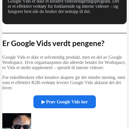
Google Vids er ikke et kreativt videoredigeringsprogram. Det
er et effektivt verktøy for forklarende og interne videoer – og
fungerer best når du bruker det nettopp til det.
Er Google Vids verdt pengene?
Google Vids er ikke et selvstendig produkt, men en del av Google
Workspace. Hvis organisasjonen din allerede betaler for Workspace,
er Vids et sterkt supplement – spesielt til interne videoer.
For enkeltbrukere eller kreative skapere gir det mindre mening, men
som et effektivt B2B‑verktøy leverer Google Vids akkurat det det
lover.
▶ Prøv Google Vids her