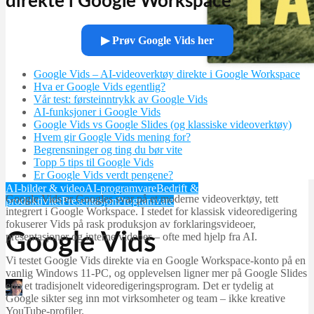
direkte i Google Workspace
▶ Prøv Google Vids her
Google Vids – AI-videoverktøy direkte i Google Workspace
Hva er Google Vids egentlig?
Vår test: førsteinntrykk av Google Vids
AI-funksjoner i Google Vids
Google Vids vs Google Slides (og klassiske videoverktøy)
Hvem gir Google Vids mening for?
Begrensninger og ting du bør vite
Topp 5 tips til Google Vids
Er Google Vids verdt pengene?
AI-bilder & video
AI-programvare
Bedrift &
Google Vids er Googles svar på et moderne videoverktøy, tett
produktivitet
Presentasjon
Programvare
integrert i Google Workspace. I stedet for klassisk videoredigering
fokuserer Vids på rask produksjon av forklaringsvideoer,
Google Vids
presentasjoner og interne videoer – ofte med hjelp fra AI.
Vi testet Google Vids direkte via en Google Workspace-konto på en
vanlig Windows 11‑PC, og opplevelsen ligner mer på Google Slides
enn et tradisjonelt videoredigeringsprogram. Det er tydelig at
Martin Jørgensen
Google sikter seg inn mot virksomheter og team – ikke kreative
februar 9, 2026
YouTube-profiler.