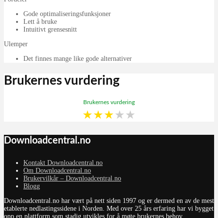
Gode optimaliseringsfunksjoner
Lett å bruke
Intuitivt grensesnitt
Ulemper
Det finnes mange like gode alternativer
Brukernes vurdering
Brukernes vurdering
★
★
★
★
★
Downloadcentral.no
Kontakt Downloadcentral.no
Om Downloadcentral.no
Brukervilkår – Downloadcentral.no
Blogg
Downloadcentral.no har vært på nett siden 1997 og er dermed en av de mest
etablerte nedlastingssidene i Norden. Med over 25 års erfaring har vi bygget
opp en plattform som stadig utvikles for å møte brukernes behov.