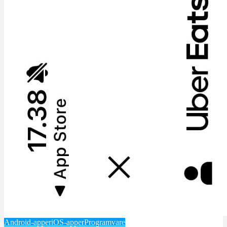
Android-apper
iOS-apper
Programvare