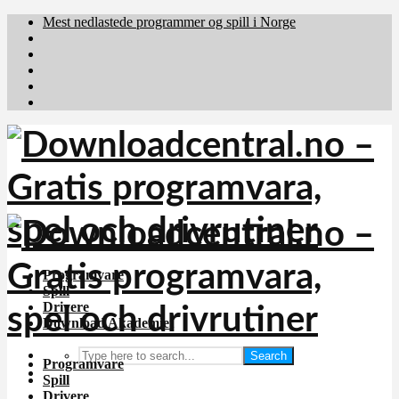
Mest nedlastede programmer og spill i Norge
Download.dk
Downloadcentral.fi
Brafiler.se
holyfile.com
deutschedownloads.de
Programvare
Spill
Drivere
Download Akademiet
Search
Programvare
Spill
Drivere