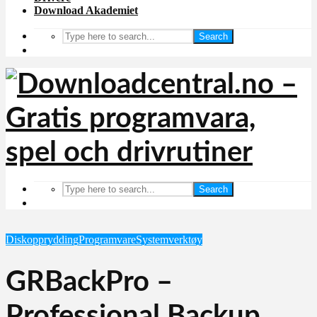
Download Akademiet
Search
Search
Diskopprydding
Programvare
Systemverktøy
GRBackPro –
Professional Backup