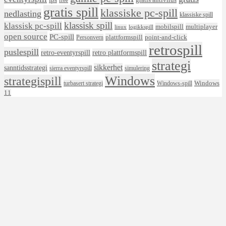
free
gratis spill
klassiske pc-spill
nedlasting
klassiske spill
klassisk spill
klassisk pc-spill
mobilspill
multiplayer
linux
logikkspill
open source
PC-spill
plattformspill
point-and-click
Personvern
retrospill
puslespill
retro-eventyrspill
retro plattformspill
strategi
sikkerhet
sanntidsstrategi
sierra eventyrspill
simulering
Windows
strategispill
Windows
turbasert strategi
Windows-spill
11