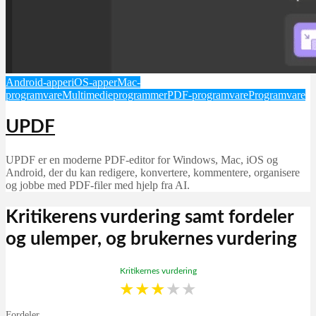
Android-apper
iOS-apper
Mac-
programvare
Multimedieprogrammer
PDF-programvare
Programvare
UPDF
UPDF er en moderne PDF-editor for Windows, Mac, iOS og
Android, der du kan redigere, konvertere, kommentere, organisere
og jobbe med PDF-filer med hjelp fra AI.
Kritikerens vurdering samt fordeler
og ulemper, og brukernes vurdering
Kritikernes vurdering
★
★
★
★
★
Fordeler