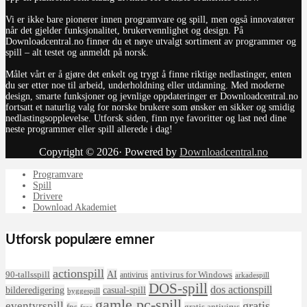
Vi er ikke bare pionerer innen programvare og spill, men også innovatører
når det gjelder funksjonalitet, brukervennlighet og design. På
Downloadcentral.no finner du et nøye utvalgt sortiment av programmer og
spill – alt testet og anmeldt på norsk.
Målet vårt er å gjøre det enkelt og trygt å finne riktige nedlastinger, enten
du ser etter noe til arbeid, underholdning eller utdanning. Med moderne
design, smarte funksjoner og jevnlige oppdateringer er Downloadcentral.no
fortsatt et naturlig valg for norske brukere som ønsker en sikker og smidig
nedlastingsopplevelse. Utforsk siden, finn nye favoritter og last ned dine
neste programmer eller spill allerede i dag!
Copyright © 2026· Powered by
Downloadcentral.no
Programvare
Spill
Drivere
Download Akademiet
Utforsk populære emner
actionspill
AI
90-tallsspill
antivirus for Windows
antivirus
arkadespill
DOS-spill
dos actionspill
bilderedigering
casual-spill
byggespill
gamle pc-spill
eventyrspill
gratis
fps
gratis antivirus