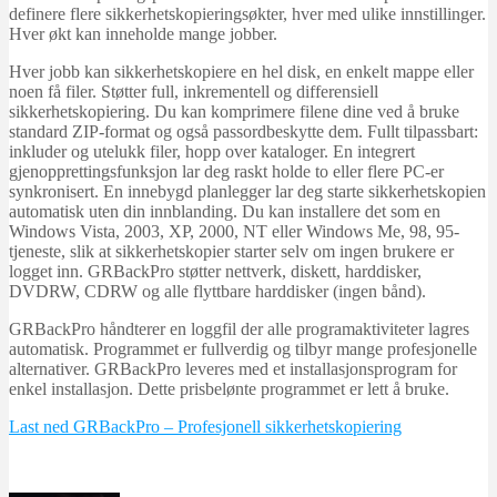
definere flere sikkerhetskopieringsøkter, hver med ulike innstillinger.
Hver økt kan inneholde mange jobber.
Hver jobb kan sikkerhetskopiere en hel disk, en enkelt mappe eller
noen få filer. Støtter full, inkrementell og differensiell
sikkerhetskopiering. Du kan komprimere filene dine ved å bruke
standard ZIP-format og også passordbeskytte dem. Fullt tilpassbart:
inkluder og utelukk filer, hopp over kataloger. En integrert
gjenopprettingsfunksjon lar deg raskt holde to eller flere PC-er
synkronisert. En innebygd planlegger lar deg starte sikkerhetskopien
automatisk uten din innblanding. Du kan installere det som en
Windows Vista, 2003, XP, 2000, NT eller Windows Me, 98, 95-
tjeneste, slik at sikkerhetskopier starter selv om ingen brukere er
logget inn. GRBackPro støtter nettverk, diskett, harddisker,
DVDRW, CDRW og alle flyttbare harddisker (ingen bånd).
GRBackPro håndterer en loggfil der alle programaktiviteter lagres
automatisk. Programmet er fullverdig og tilbyr mange profesjonelle
alternativer. GRBackPro leveres med et installasjonsprogram for
enkel installasjon. Dette prisbelønte programmet er lett å bruke.
Last ned GRBackPro – Profesjonell sikkerhetskopiering