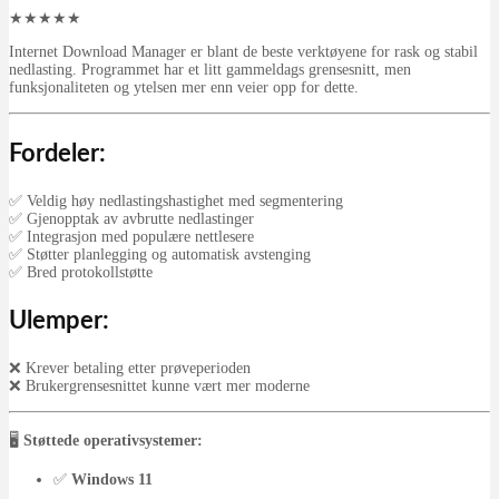
★
★
★
★
★
Internet Download Manager er blant de beste verktøyene for rask og stabil
nedlasting. Programmet har et litt gammeldags grensesnitt, men
funksjonaliteten og ytelsen mer enn veier opp for dette.
Fordeler:
✅ Veldig høy nedlastingshastighet med segmentering
✅ Gjenopptak av avbrutte nedlastinger
✅ Integrasjon med populære nettlesere
✅ Støtter planlegging og automatisk avstenging
✅ Bred protokollstøtte
Ulemper:
❌ Krever betaling etter prøveperioden
❌ Brukergrensesnittet kunne vært mer moderne
🖥️
Støttede operativsystemer:
✅
Windows 11