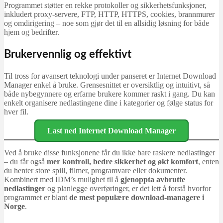
Programmet støtter en rekke protokoller og sikkerhetsfunksjoner,
inkludert proxy-servere, FTP, HTTP, HTTPS, cookies, brannmurer
og omdirigering – noe som gjør det til en allsidig løsning for både
hjem og bedrifter.
Brukervennlig og effektivt
Til tross for avansert teknologi under panseret er Internet Download
Manager enkel å bruke. Grensesnittet er oversiktlig og intuitivt, så
både nybegynnere og erfarne brukere kommer raskt i gang. Du kan
enkelt organisere nedlastingene dine i kategorier og følge status for
hver fil.
Last ned Internet Download Manager
Ved å bruke disse funksjonene får du ikke bare raskere nedlastinger
– du får også
mer kontroll, bedre sikkerhet og økt komfort
, enten
du henter store spill, filmer, programvare eller dokumenter.
Kombinert med IDM’s mulighet til å
gjenoppta avbrutte
nedlastinger
og planlegge overføringer, er det lett å forstå hvorfor
programmet er blant
de mest populære download-managere i
Norge
.