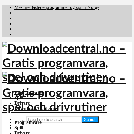
Mest nedlastede programmer og spill i Norge
Download.dk
Downloadcentral.fi
Brafiler.se
holyfile.com
deutschedownloads.de
Programvare
Spill
Drivere
Download Akademiet
Search
Programvare
Spill
Drivere