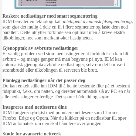
Raskere nedlastinger med smart segmentering
IDM benytter en teknologi kalt
intelligent dynamisk filsegmentering
,
som gjør det mulig å dele en fil i flere segmenter og laste dem ned
parallelt. Dette utnytter forbindelsen optimalt uten å kreve ekstra
tilkoblinger, noe som markant øker hastigheten.
Gjenopptak av avbrutte nedlastinger
Et vanlig problem ved store nedlastinger er at forbindelsen kan bli
avbrutt – og mange ganger må man begynne på nytt. IDM kan
automatisk gjenoppta avbrutte nedlastinger, selv om det har vært
strømbrudd eller tilkoblingen til serveren ble brutt.
Planlegg nedlastinger når det passer deg
Du kan enkelt stille inn IDM til å hente bestemte filer på et bestemt
tidspunkt, f.eks. om natten, og deretter automatisk slå av PC-en når
alle nedlastinger er ferdige. Det sparer både tid og strøm.
Integreres med nettleserne dine
IDM fungerer sømløst med populære nettlesere som Chrome,
Firefox, Edge og Opera. Når du klikker på en nedlastbar fil, spør
IDM automatisk om den skal håndtere overføringen.
Støtte for avanserte nettverk