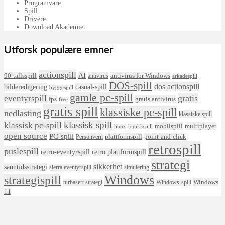
Programvare
Spill
Drivere
Download Akademiet
Utforsk populære emner
actionspill
AI
90-tallsspill
antivirus for Windows
antivirus
arkadespill
DOS-spill
dos actionspill
bilderedigering
casual-spill
byggespill
gamle pc-spill
eventyrspill
gratis
fps
gratis antivirus
free
gratis spill
klassiske pc-spill
nedlasting
klassiske spill
klassisk spill
klassisk pc-spill
mobilspill
multiplayer
linux
logikkspill
open source
PC-spill
plattformspill
point-and-click
Personvern
retrospill
puslespill
retro-eventyrspill
retro plattformspill
strategi
sikkerhet
sanntidsstrategi
sierra eventyrspill
simulering
Windows
strategispill
Windows
turbasert strategi
Windows-spill
11