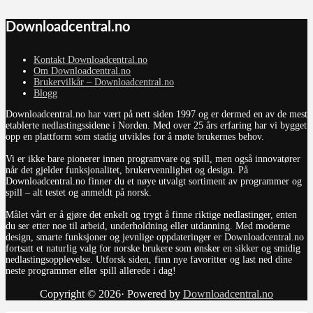
Downloadcentral.no
Kontakt Downloadcentral.no
Om Downloadcentral.no
Brukervilkår – Downloadcentral.no
Blogg
Downloadcentral.no har vært på nett siden 1997 og er dermed en av de mest
etablerte nedlastingssidene i Norden. Med over 25 års erfaring har vi bygget
opp en plattform som stadig utvikles for å møte brukernes behov.
Vi er ikke bare pionerer innen programvare og spill, men også innovatører
når det gjelder funksjonalitet, brukervennlighet og design. På
Downloadcentral.no finner du et nøye utvalgt sortiment av programmer og
spill – alt testet og anmeldt på norsk.
Målet vårt er å gjøre det enkelt og trygt å finne riktige nedlastinger, enten
du ser etter noe til arbeid, underholdning eller utdanning. Med moderne
design, smarte funksjoner og jevnlige oppdateringer er Downloadcentral.no
fortsatt et naturlig valg for norske brukere som ønsker en sikker og smidig
nedlastingsopplevelse. Utforsk siden, finn nye favoritter og last ned dine
neste programmer eller spill allerede i dag!
Copyright © 2026· Powered by
Downloadcentral.no