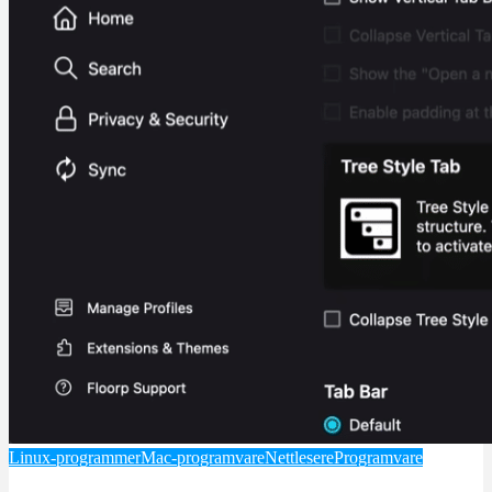
Linux-programmer
Mac-programvare
Nettlesere
Programvare