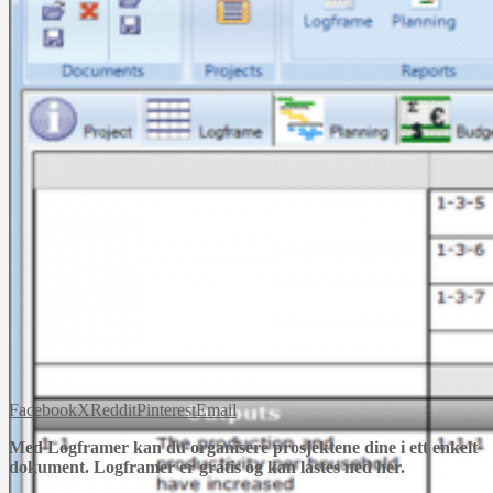
Facebook
X
Reddit
Pinterest
Email
Med Logframer kan du organisere prosjektene dine i ett enkelt
dokument. Logframer er gratis og kan lastes ned her.