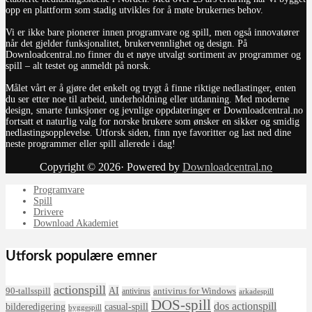
opp en plattform som stadig utvikles for å møte brukernes behov.
Vi er ikke bare pionerer innen programvare og spill, men også innovatører
når det gjelder funksjonalitet, brukervennlighet og design. På
Downloadcentral.no finner du et nøye utvalgt sortiment av programmer og
spill – alt testet og anmeldt på norsk.
Målet vårt er å gjøre det enkelt og trygt å finne riktige nedlastinger, enten
du ser etter noe til arbeid, underholdning eller utdanning. Med moderne
design, smarte funksjoner og jevnlige oppdateringer er Downloadcentral.no
fortsatt et naturlig valg for norske brukere som ønsker en sikker og smidig
nedlastingsopplevelse. Utforsk siden, finn nye favoritter og last ned dine
neste programmer eller spill allerede i dag!
Copyright © 2026· Powered by
Downloadcentral.no
Programvare
Spill
Drivere
Download Akademiet
Utforsk populære emner
actionspill
AI
90-tallsspill
antivirus for Windows
antivirus
arkadespill
DOS-spill
dos actionspill
bilderedigering
casual-spill
byggespill