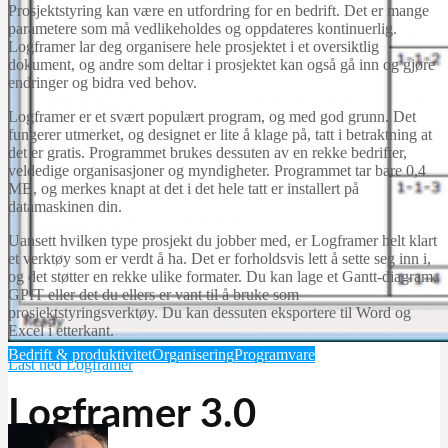
Prosjektstyring kan være en utfordring for en bedrift. Det er mange
parametere som må vedlikeholdes og oppdateres kontinuerlig.
Logframer lar deg organisere hele prosjektet i et oversiktlig
dokument, og andre som deltar i prosjektet kan også gå inn og gjøre
endringer og bidra ved behov.
Logframer er et svært populært program, og med god grunn. Det
fungerer utmerket, og designet er lite å klage på, tatt i betraktning at
det er gratis. Programmet brukes dessuten av en rekke bedrifter,
veldedige organisasjoner og myndigheter. Programmet tar bare 0,4
MB, og merkes knapt at det i det hele tatt er installert på
datamaskinen din.
Uansett hvilken type prosjekt du jobber med, er Logframer helt klart
et verktøy som er verdt å ha. Det er forholdsvis lett å sette seg inn i,
og det støtter en rekke ulike formater. Du kan lage et Gantt-diagram,
GPIT eller det du ellers er vant til å bruke som
prosjektstyringsverktøy. Du kan dessuten eksportere til Word og
Excel i etterkant.
Bedrift & produktivitet
Organisering
Programvare
Last ned Logframer
Logframer 3.0