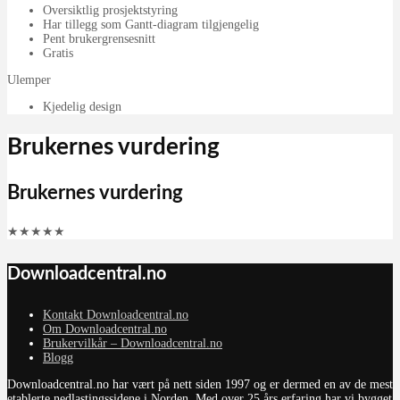
Oversiktlig prosjektstyring
Har tillegg som Gantt-diagram tilgjengelig
Pent brukergrensesnitt
Gratis
Ulemper
Kjedelig design
Brukernes vurdering
Brukernes vurdering
★
★
★
★
★
Downloadcentral.no
Kontakt Downloadcentral.no
Om Downloadcentral.no
Brukervilkår – Downloadcentral.no
Blogg
Downloadcentral.no har vært på nett siden 1997 og er dermed en av de mest
etablerte nedlastingssidene i Norden. Med over 25 års erfaring har vi bygget