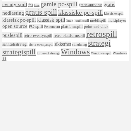
gamle pc-spill
eventyrspill
gratis
fps
gratis antivirus
free
gratis spill
klassiske pc-spill
nedlasting
klassiske spill
klassisk spill
klassisk pc-spill
mobilspill
multiplayer
linux
logikkspill
open source
PC-spill
plattformspill
point-and-click
Personvern
retrospill
puslespill
retro-eventyrspill
retro plattformspill
strategi
sikkerhet
sanntidsstrategi
sierra eventyrspill
simulering
Windows
strategispill
Windows
turbasert strategi
Windows-spill
11