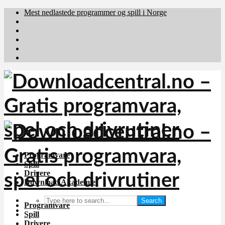
Mest nedlastede programmer og spill i Norge
Download.dk
Downloadcentral.fi
Brafiler.se
holyfile.com
deutschedownloads.de
Programvare
Spill
Drivere
Download Akademiet
Search
Programvare
Spill
Drivere