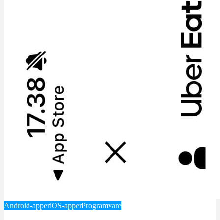
Android-apper
iOS-apper
Programvare