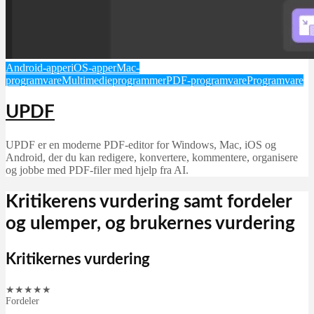
Android-apper
iOS-apper
Mac-
programvare
Multimedieprogrammer
PDF-programvare
Programvare
UPDF
UPDF er en moderne PDF-editor for Windows, Mac, iOS og
Android, der du kan redigere, konvertere, kommentere, organisere
og jobbe med PDF-filer med hjelp fra AI.
Kritikerens vurdering samt fordeler
og ulemper, og brukernes vurdering
Kritikernes vurdering
★
★
★
★
★
Fordeler