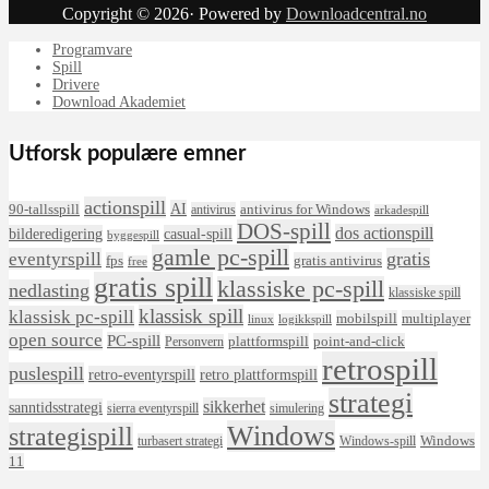
Copyright © 2026· Powered by
Downloadcentral.no
Programvare
Spill
Drivere
Download Akademiet
Utforsk populære emner
actionspill
AI
90-tallsspill
antivirus for Windows
antivirus
arkadespill
DOS-spill
dos actionspill
bilderedigering
casual-spill
byggespill
gamle pc-spill
eventyrspill
gratis
fps
gratis antivirus
free
gratis spill
klassiske pc-spill
nedlasting
klassiske spill
klassisk spill
klassisk pc-spill
mobilspill
multiplayer
linux
logikkspill
open source
PC-spill
plattformspill
point-and-click
Personvern
retrospill
puslespill
retro-eventyrspill
retro plattformspill
strategi
sikkerhet
sanntidsstrategi
sierra eventyrspill
simulering
Windows
strategispill
Windows
turbasert strategi
Windows-spill
11