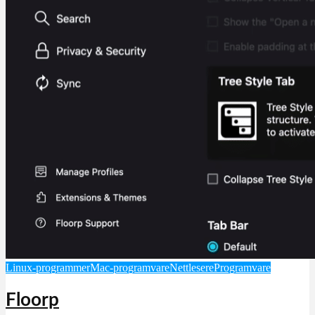
Linux-programmer
Mac-programvare
Nettlesere
Programvare
Floorp