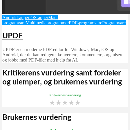
Android-apper
iOS-apper
Mac-
programvare
Multimedieprogrammer
PDF-programvare
Programvare
UPDF
UPDF er en moderne PDF-editor for Windows, Mac, iOS og
Android, der du kan redigere, konvertere, kommentere, organisere
og jobbe med PDF-filer med hjelp fra AI.
Kritikerens vurdering samt fordeler
og ulemper, og brukernes vurdering
Kritikernes vurdering
★
★
★
★
★
Brukernes vurdering