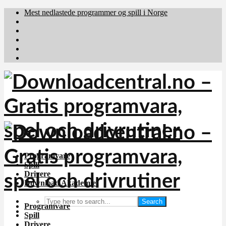
Mest nedlastede programmer og spill i Norge
Download.dk
Downloadcentral.fi
Brafiler.se
holyfile.com
deutschedownloads.de
Programvare
Spill
Drivere
Download Akademiet
Search
Programvare
Spill
Drivere