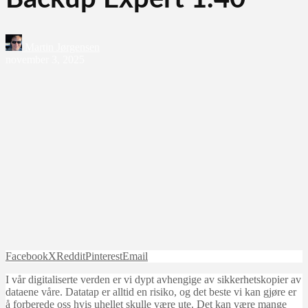
Martin Jørgensen
november 3, 2025
Facebook
X
Reddit
Pinterest
Email
I vår digitaliserte verden er vi dypt avhengige av sikkerhetskopier av
dataene våre. Datatap er alltid en risiko, og det beste vi kan gjøre er
å forberede oss hvis uhellet skulle være ute. Det kan være mange