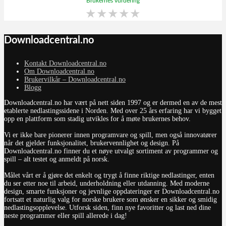
Brukernes vurdering
★
★
★
★
★
Downloadcentral.no
Kontakt Downloadcentral.no
Om Downloadcentral.no
Brukervilkår – Downloadcentral.no
Blogg
Downloadcentral.no har vært på nett siden 1997 og er dermed en av de mest
etablerte nedlastingssidene i Norden. Med over 25 års erfaring har vi bygget
opp en plattform som stadig utvikles for å møte brukernes behov.
Vi er ikke bare pionerer innen programvare og spill, men også innovatører
når det gjelder funksjonalitet, brukervennlighet og design. På
Downloadcentral.no finner du et nøye utvalgt sortiment av programmer og
spill – alt testet og anmeldt på norsk.
Målet vårt er å gjøre det enkelt og trygt å finne riktige nedlastinger, enten
du ser etter noe til arbeid, underholdning eller utdanning. Med moderne
design, smarte funksjoner og jevnlige oppdateringer er Downloadcentral.no
fortsatt et naturlig valg for norske brukere som ønsker en sikker og smidig
nedlastingsopplevelse. Utforsk siden, finn nye favoritter og last ned dine
neste programmer eller spill allerede i dag!