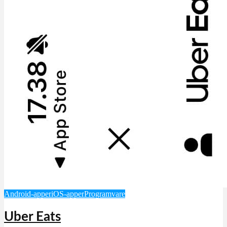
Android-apper
iOS-apper
Programvare
Uber Eats