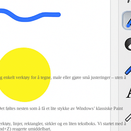
enkelt verktøy for å tegne, male eller gjøre små justeringer – uten å
 føltes nesten som å få et lite stykke av Windows’ klassiske Paint
ktøy, linjer, rektangler, sirkler og en liten tekstboks. Vi startet med å
Cmd+Z) reagerte umiddelbart.