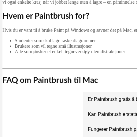
vi også enkelte krasj når vi jobbet lenge uten å lagre – en påminnels
Hvem er Paintbrush for?
Hvis du er vant til å bruke Paint på Windows og savner det på Mac, er P
Studenter som skal lage raske diagrammer
Brukere som vil tegne små illustrasjoner
Alle som ønsker et enkelt tegneverktøy uten distraksjoner
FAQ om Paintbrush til Mac
Er Paintbrush gratis å
Ja, Paintbrush er helt
Kan Paintbrush erstat
Nei, Paintbrush er et s
Fungerer Paintbrush 
små oppgaver, ikke pro