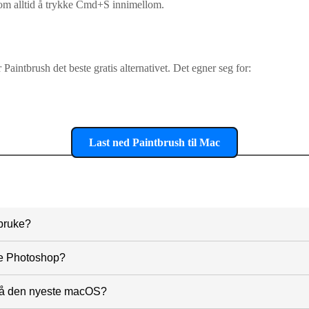
e om alltid å trykke Cmd+S innimellom.
aintbrush det beste gratis alternativet. Det egner seg for:
Last ned Paintbrush til Mac
 bruke?
 gratis og open source. Du kan laste det ned uten lisens- eller 
te Photoshop?
vært enkelt program uten lag og avanserte verktøy. Det passer be
på den nyeste macOS?
fesjonell redigering.