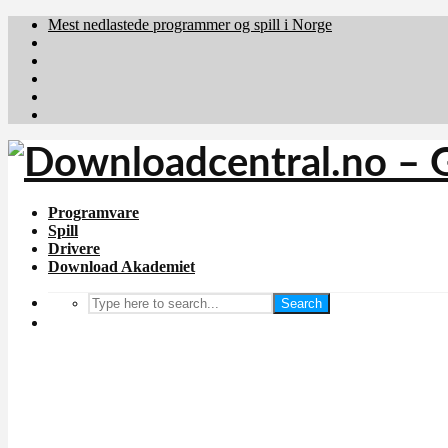
Mest nedlastede programmer og spill i Norge
Download.dk
Downloadcentral.fi
Brafiler.se
holyfile.com
deutschedownloads.de
Programvare
Spill
Drivere
Download Akademiet
Search