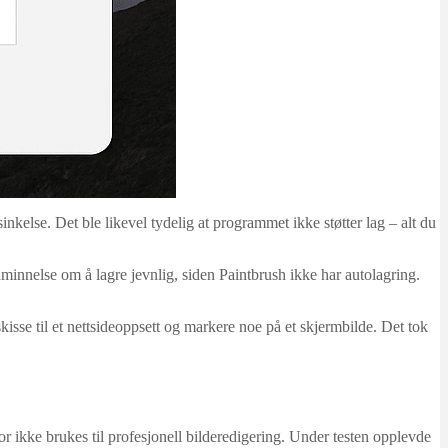
kelse. Det ble likevel tydelig at programmet ikke støtter lag – alt du
påminnelse om å lagre jevnlig, siden Paintbrush ikke har autolagring.
skisse til et nettsideoppsett og markere noe på et skjermbilde. Det tok
or ikke brukes til profesjonell bilderedigering. Under testen opplevde