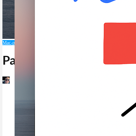
Mac-programvare
Programvare
Paintbrush
Martin Jørgensen
november 3, 2025