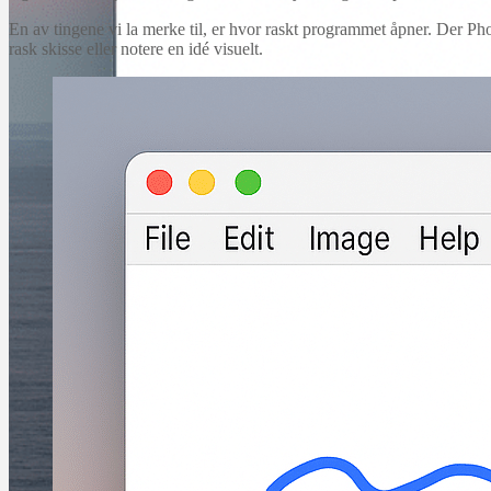
En av tingene vi la merke til, er hvor raskt programmet åpner. Der Ph
rask skisse eller notere en idé visuelt.