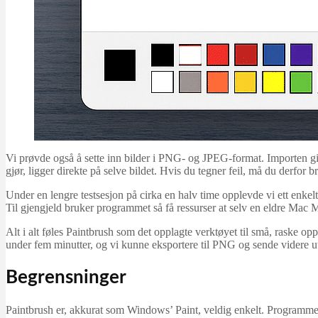
Vi prøvde også å sette inn bilder i PNG- og JPEG-format. Importen gikk
gjør, ligger direkte på selve bildet. Hvis du tegner feil, må du derfor b
Under en lengre testsesjon på cirka en halv time opplevde vi ett enkelt
Til gjengjeld bruker programmet så få ressurser at selv en eldre Mac 
Alt i alt føles Paintbrush som det opplagte verktøyet til små, raske opp
under fem minutter, og vi kunne eksportere til PNG og sende videre u
Begrensninger
Paintbrush er, akkurat som Windows’ Paint, veldig enkelt. Programmet