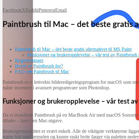
Facebook
X
Reddit
Pinterest
Email
Paintbrush til Mac – det beste gratis a
Paintbrush til Mac – det beste gratis alternativet til MS Paint
Funksjoner og brukeropplevelse – vår test av Paintbrush
Begrensninger
Hvem er Paintbrush for?
FAQ om Paintbrush til Mac
Paintbrush er et lettvekts bilderedigeringsprogram for macOS som minne
måtte investere i avansert programvare som Photoshop.
Funksjoner og brukeropplevelse – vår test a
Da vi installerte Paintbrush på en MacBook Air med macOS Sonoma, tok
tilbake – bare i en Mac-utgave.
Brukergrensesnittet er svært enkelt. Alle de viktigste verktøyene ligger i
tegne fritt med penselen og kunne raskt bytte farger via paletten nede