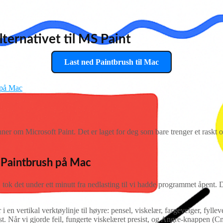
lternativet til MS Paint
Last ned Paintbrush til Mac
 på Mac
r om Microsoft Paint. Det er laget for deg som bare trenger et raskt og 
v Paintbrush på Mac
 det under ett minutt fra nedlasting til vi hadde programmet åpent. Det
 en vertikal verktøylinje til høyre: pensel, viskelær, fargevelger, fyllever
rst. Når vi gjorde feil, fungerte viskelæret presist, og Angre-knappen (