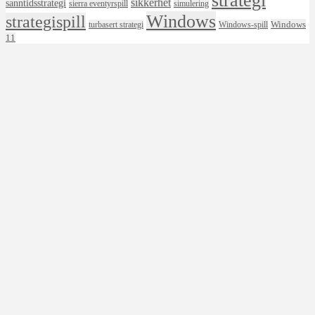
strategi
sikkerhet
sanntidsstrategi
sierra eventyrspill
simulering
Windows
strategispill
Windows
turbasert strategi
Windows-spill
11