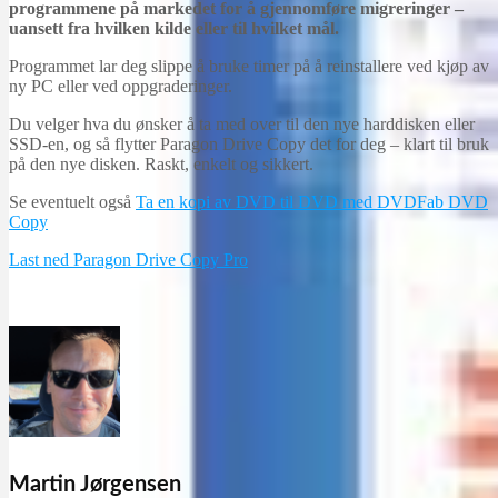
programmene på markedet for å gjennomføre migreringer –
uansett fra hvilken kilde eller til hvilket mål.
Programmet lar deg slippe å bruke timer på å reinstallere ved kjøp av
ny PC eller ved oppgraderinger.
Du velger hva du ønsker å ta med over til den nye harddisken eller
SSD-en, og så flytter Paragon Drive Copy det for deg – klart til bruk
på den nye disken. Raskt, enkelt og sikkert.
Se eventuelt også
Ta en kopi av DVD til DVD med DVDFab DVD
Copy
Last ned Paragon Drive Copy Pro
Martin Jørgensen