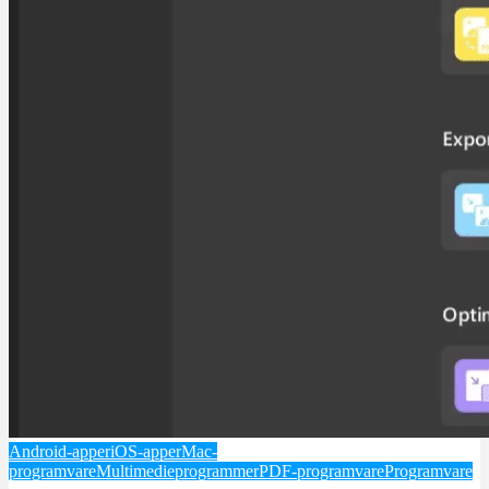
Android-apper
iOS-apper
Mac-
programvare
Multimedieprogrammer
PDF-programvare
Programvare