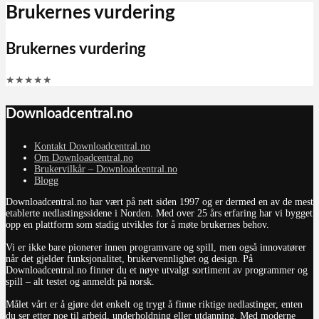
Brukernes vurdering
Brukernes vurdering
★
★
★
★
★
Downloadcentral.no
Kontakt Downloadcentral.no
Om Downloadcentral.no
Brukervilkår – Downloadcentral.no
Blogg
Downloadcentral.no har vært på nett siden 1997 og er dermed en av de mest
etablerte nedlastingssidene i Norden. Med over 25 års erfaring har vi bygget
opp en plattform som stadig utvikles for å møte brukernes behov.
Vi er ikke bare pionerer innen programvare og spill, men også innovatører
når det gjelder funksjonalitet, brukervennlighet og design. På
Downloadcentral.no finner du et nøye utvalgt sortiment av programmer og
spill – alt testet og anmeldt på norsk.
Målet vårt er å gjøre det enkelt og trygt å finne riktige nedlastinger, enten
du ser etter noe til arbeid, underholdning eller utdanning. Med moderne