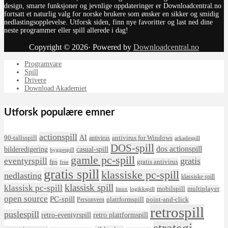
design, smarte funksjoner og jevnlige oppdateringer er Downloadcentral.no
fortsatt et naturlig valg for norske brukere som ønsker en sikker og smidig
nedlastingsopplevelse. Utforsk siden, finn nye favoritter og last ned dine
neste programmer eller spill allerede i dag!
Copyright © 2026· Powered by
Downloadcentral.no
Programvare
Spill
Drivere
Download Akademiet
Utforsk populære emner
actionspill
AI
90-tallsspill
antivirus for Windows
antivirus
arkadespill
DOS-spill
dos actionspill
bilderedigering
casual-spill
byggespill
gamle pc-spill
eventyrspill
gratis
fps
gratis antivirus
free
gratis spill
klassiske pc-spill
nedlasting
klassiske spill
klassisk spill
klassisk pc-spill
mobilspill
multiplayer
linux
logikkspill
open source
PC-spill
plattformspill
point-and-click
Personvern
retrospill
puslespill
retro-eventyrspill
retro plattformspill