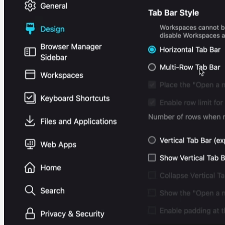
Diverse systemverktøy
Programvare
Systemverktøy
Paragon Drive Copy Pro
11
Martin Jørgensen
september 25, 2025