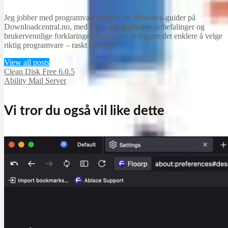
Jeg jobber med programvareinnhold og Windows-guider på
Downloadcentral.no, med fokus på oppdaterte anbefalinger og
brukervennlige forklaringer. Målet mitt er å gjøre det enklere å velge
riktig programvare – raskt og trygt.
View all posts
Clean Disk Free 6.0.5
Ability Mail Server
Vi tror du også vil like dette