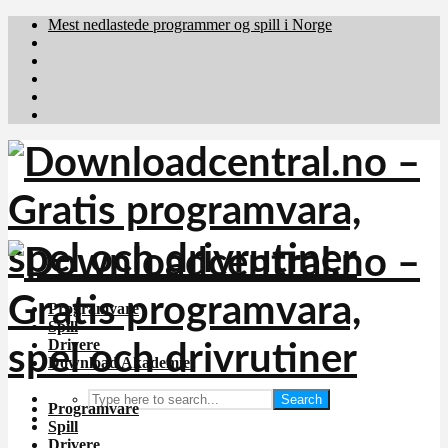
Mest nedlastede programmer og spill i Norge
Download.dk
Downloadcentral.fi
Brafiler.se
holyfile.com
deutschedownloads.de
Programvare
Spill
Drivere
Download Akademiet
Search
Programvare
Spill
Drivere