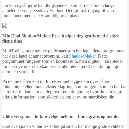
Du kan også fjerne handlingspanelet, som er det store avlange
panelet på venstre side av vinduet. Det gir rask tilgang til visse
funksjoner, men stjeler samtidig mye plass.
MiniTool ShadowMaker Free hjelper deg gratis med å sikre
filene dine
MiniTool, som er navnet på firmaet som har laget dette programmet,
har også laget et annet program, kalt
ShadowMaker
. Dette
programmet fungerer som en kopimaskin, men digitalt – så i stedet
for å skrive ut en fil, skanner det alle filene på PC-en din og lagrer
dem i én samlet fil.
På denne måten kan du for eksempel legge dem over på en
minnepinne eller annen ekstern lagring, som fungerer som en bærbar
harddisk du kan ta med deg hvor enn du går, og hvor du kan lagre
viktig informasjon, som sikkerhetskopier av primærdisken din.
Ulike versjoner du kan velge mellom – både gratis og betalte
Gratisversjonen vi har testet her på siden, har mange gode kvaliteter