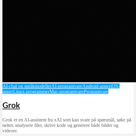
AI-chat og språkmodeller
AI-programvare
Android-apper
iOS-
apper
Linux-programmer
Mac-programvare
Programvare
Grok
Grok er en AI‑assistent fra xAI som kan svare på spørsmål, søke på
nettet, analysere filer, skrive kode og generere både bilder og
videoer.