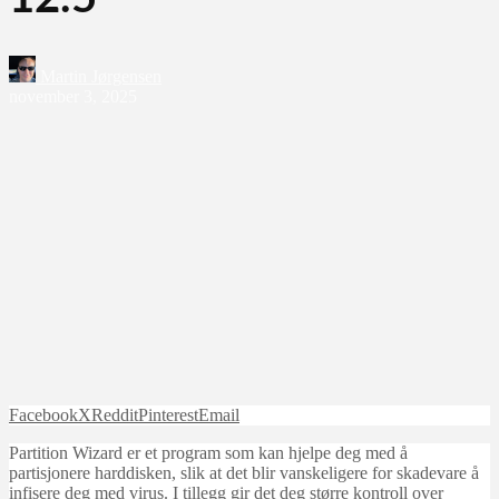
Martin Jørgensen
november 3, 2025
Facebook
X
Reddit
Pinterest
Email
Partition Wizard er et program som kan hjelpe deg med å
partisjonere harddisken, slik at det blir vanskeligere for skadevare å
infisere deg med virus. I tillegg gir det deg større kontroll over