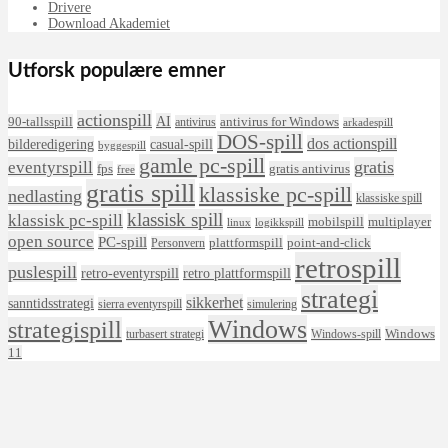
Drivere
Download Akademiet
Utforsk populære emner
actionspill
AI
90-tallsspill
antivirus for Windows
antivirus
arkadespill
DOS-spill
dos actionspill
bilderedigering
casual-spill
byggespill
gamle pc-spill
eventyrspill
gratis
fps
gratis antivirus
free
gratis spill
klassiske pc-spill
nedlasting
klassiske spill
klassisk spill
klassisk pc-spill
mobilspill
multiplayer
linux
logikkspill
open source
PC-spill
plattformspill
point-and-click
Personvern
retrospill
puslespill
retro-eventyrspill
retro plattformspill
strategi
sikkerhet
sanntidsstrategi
sierra eventyrspill
simulering
Windows
strategispill
Windows
turbasert strategi
Windows-spill
11