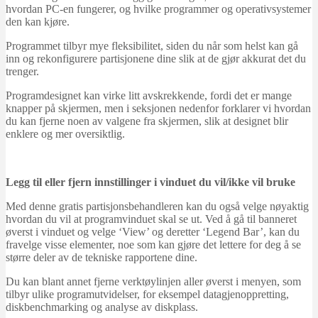
hvordan PC-en fungerer, og hvilke programmer og operativsystemer
den kan kjøre.
Programmet tilbyr mye fleksibilitet, siden du når som helst kan gå
inn og rekonfigurere partisjonene dine slik at de gjør akkurat det du
trenger.
Programdesignet kan virke litt avskrekkende, fordi det er mange
knapper på skjermen, men i seksjonen nedenfor forklarer vi hvordan
du kan fjerne noen av valgene fra skjermen, slik at designet blir
enklere og mer oversiktlig.
Legg til eller fjern innstillinger i vinduet du vil/ikke vil bruke
Med denne gratis partisjonsbehandleren kan du også velge nøyaktig
hvordan du vil at programvinduet skal se ut. Ved å gå til banneret
øverst i vinduet og velge ‘View’ og deretter ‘Legend Bar’, kan du
fravelge visse elementer, noe som kan gjøre det lettere for deg å se
større deler av de tekniske rapportene dine.
Du kan blant annet fjerne verktøylinjen aller øverst i menyen, som
tilbyr ulike programutvidelser, for eksempel datagjenoppretting,
diskbenchmarking og analyse av diskplass.