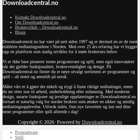
Downloadcentral.no
Kontakt Downloadcentral.no
Om Downloadcentral.no
Brukervilkår – Downloadcentral.no
Blogg
Downloadcentral.no har vært på nett siden 1997 og er dermed en av de mest
etablerte nedlastingssidene i Norden. Med over 25 års erfaring har vi bygget
opp en plattform som stadig utvikles for å møte brukernes behov.
Vi er ikke bare pionerer innen programvare og spill, men også innovatører
når det gjelder funksjonalitet, brukervennlighet og design. På
Downloadcentral.no finner du et nøye utvalgt sortiment av programmer og
spill – alt testet og anmeldt på norsk.
Målet vårt er å gjøre det enkelt og trygt å finne riktige nedlastinger, enten
du ser etter noe til arbeid, underholdning eller utdanning. Med moderne
design, smarte funksjoner og jevnlige oppdateringer er Downloadcentral.no
fortsatt et naturlig valg for norske brukere som ønsker en sikker og smidig
nedlastingsopplevelse. Utforsk siden, finn nye favoritter og last ned dine
neste programmer eller spill allerede i dag!
Copyright © 2026· Powered by
Downloadcentral.no
Programvare
Spill