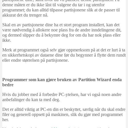
denne måten er du ikke låst til valgene du tar i og utenfor
programmet; du kan alltid tilpasse partisjonene slik at de passer til
akkurat det du trenger nå.
Skal en av partisjonene dine ha et stort program installert, kan det
være nødvendig å allokere noe plass fra de andre inndelingene dit,
og dermed slipper du å bekymre deg for om du har nok plass eller
ikke.
Merk at programmet også selv gjør oppmerksom på at det er lurt å ta
en sikkerhetskopi av dataene dine før du begynner å flytte dem rundt
eller endre størrelsen på partisjonene.
Programmer som kan gjøre bruken av Partition Wizard enda
bedre
Hvis du jobber med å forbedre PC-ytelsen, har vi også noen andre
anbefalinger du kan ta med deg.
Det er alltid viktig at PC-en din er beskyttet, særlig når du skal endre
filer og generell oppsett på maskinen, slik du gjør med programmet
her.