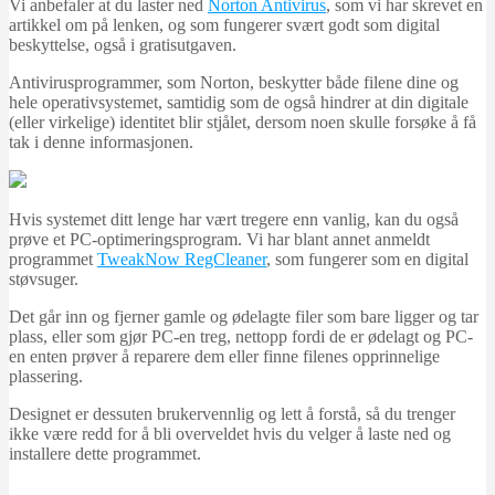
Vi anbefaler at du laster ned
Norton Antivirus
, som vi har skrevet en
artikkel om på lenken, og som fungerer svært godt som digital
beskyttelse, også i gratisutgaven.
Antivirusprogrammer, som Norton, beskytter både filene dine og
hele operativsystemet, samtidig som de også hindrer at din digitale
(eller virkelige) identitet blir stjålet, dersom noen skulle forsøke å få
tak i denne informasjonen.
Hvis systemet ditt lenge har vært tregere enn vanlig, kan du også
prøve et PC-optimeringsprogram. Vi har blant annet anmeldt
programmet
TweakNow RegCleaner
, som fungerer som en digital
støvsuger.
Det går inn og fjerner gamle og ødelagte filer som bare ligger og tar
plass, eller som gjør PC-en treg, nettopp fordi de er ødelagt og PC-
en enten prøver å reparere dem eller finne filenes opprinnelige
plassering.
Designet er dessuten brukervennlig og lett å forstå, så du trenger
ikke være redd for å bli overveldet hvis du velger å laste ned og
installere dette programmet.