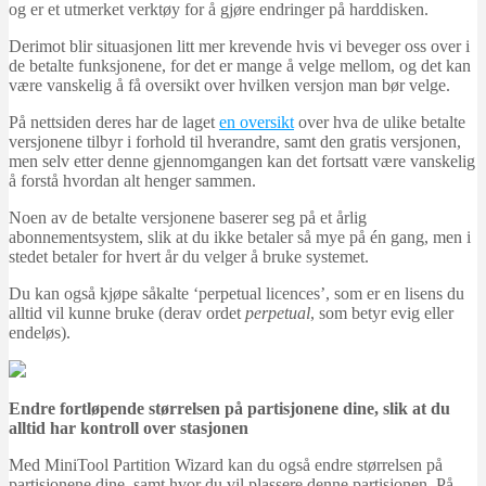
og er et utmerket verktøy for å gjøre endringer på harddisken.
Derimot blir situasjonen litt mer krevende hvis vi beveger oss over i
de betalte funksjonene, for det er mange å velge mellom, og det kan
være vanskelig å få oversikt over hvilken versjon man bør velge.
På nettsiden deres har de laget
en oversikt
over hva de ulike betalte
versjonene tilbyr i forhold til hverandre, samt den gratis versjonen,
men selv etter denne gjennomgangen kan det fortsatt være vanskelig
å forstå hvordan alt henger sammen.
Noen av de betalte versjonene baserer seg på et årlig
abonnementsystem, slik at du ikke betaler så mye på én gang, men i
stedet betaler for hvert år du velger å bruke systemet.
Du kan også kjøpe såkalte ‘perpetual licences’, som er en lisens du
alltid vil kunne bruke (derav ordet
perpetual
, som betyr evig eller
endeløs).
Endre fortløpende størrelsen på partisjonene dine, slik at du
alltid har kontroll over stasjonen
Med MiniTool Partition Wizard kan du også endre størrelsen på
partisjonene dine, samt hvor du vil plassere denne partisjonen. På