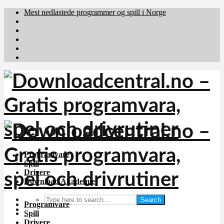
Mest nedlastede programmer og spill i Norge
Download.dk
Downloadcentral.fi
Brafiler.se
holyfile.com
deutschedownloads.de
Programvare
Spill
Drivere
Download Akademiet
Search
Programvare
Spill
Drivere