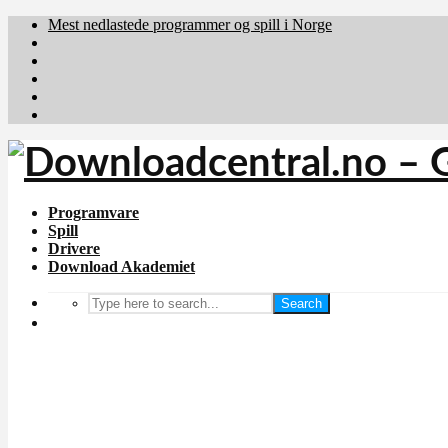
Mest nedlastede programmer og spill i Norge
Download.dk
Downloadcentral.fi
Brafiler.se
holyfile.com
deutschedownloads.de
Programvare
Spill
Drivere
Download Akademiet
Search