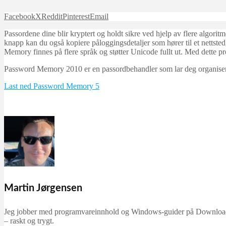
Facebook
X
Reddit
Pinterest
Email
Passordene dine blir kryptert og holdt sikre ved hjelp av flere algori
knapp kan du også kopiere påloggingsdetaljer som hører til et nettsted
Memory finnes på flere språk og støtter Unicode fullt ut. Med dette p
Password Memory 2010 er en passordbehandler som lar deg organisere
Last ned Password Memory 5
Martin Jørgensen
Jeg jobber med programvareinnhold og Windows-guider på Downloadcent
– raskt og trygt.