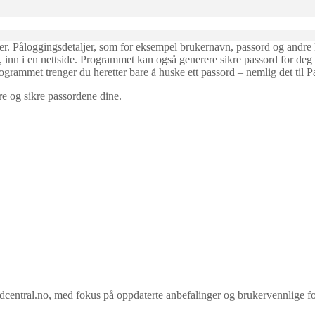
tmer. Påloggingsdetaljer, som for eksempel brukernavn, passord og andre 
, inn i en nettside. Programmet kan også generere sikre passord for deg 
rogrammet trenger du heretter bare å huske ett passord – nemlig det ti
 og sikre passordene dine.
ral.no, med fokus på oppdaterte anbefalinger og brukervennlige forkla