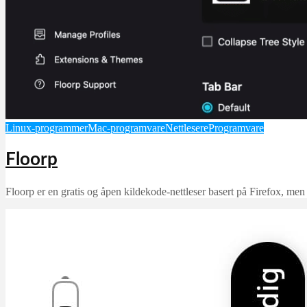
Linux-programmer
Mac-programvare
Nettlesere
Programvare
Floorp
Floorp er en gratis og åpen kildekode-nettleser basert på Firefox, men