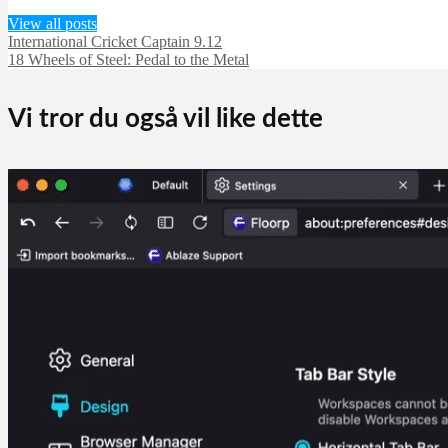
View all posts
International Cricket Captain 9.12
18 Wheels of Steel: Pedal to the Metal
Vi tror du også vil like dette