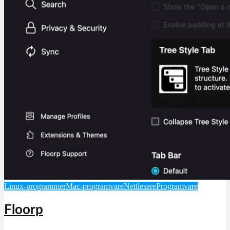
Linux-programmer
Mac-programvare
Nettlesere
Programvare
Floorp