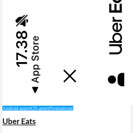
Android-apper
iOS-apper
Programvare
Uber Eats