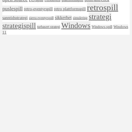
retrospill
puslespill
retro-eventyrspill
retro plattformspill
strategi
sikkerhet
sanntidsstrategi
sierra eventyrspill
simulering
Windows
strategispill
Windows
turbasert strategi
Windows-spill
11