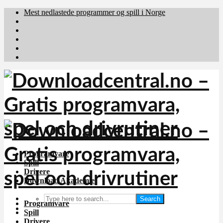
Mest nedlastede programmer og spill i Norge
Download.dk
Downloadcentral.fi
Brafiler.se
holyfile.com
deutschedownloads.de
Programvare
Spill
Drivere
Download Akademiet
Search
Programvare
Spill
Drivere