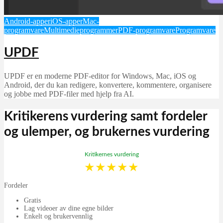
Android-apper
iOS-apper
Mac-
programvare
Multimedieprogrammer
PDF-programvare
Programvare
UPDF
UPDF er en moderne PDF-editor for Windows, Mac, iOS og
Android, der du kan redigere, konvertere, kommentere, organisere
og jobbe med PDF-filer med hjelp fra AI.
Kritikerens vurdering samt fordeler
og ulemper, og brukernes vurdering
Kritikernes vurdering
★
★
★
★
★
Fordeler
Gratis
Lag videoer av dine egne bilder
Enkelt og brukervennlig