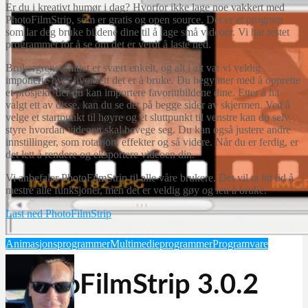
Er du i kreativt humør i dag? Hvorfor ikke lage noe vakkert med
PhotoFilmStrip, som er gratis og open source. Det er et program
som lar deg bruke bildene dine til å lage små videoer. Vi har testet
programmet for å se om det er verdt å laste ned.
Brukergrensesnittet er svært enkelt, og alt i alt var vi veldig
imponerte over hvor lett det er å bruke. Du begynner med å opprette
et prosjekt, der du kan importere favorittbildene dine. Etter å ha
valgt ett av disse, kan du se det på begge sider av skjermen. Ved å
velge et startpunkt til høyre og et sluttpunkt til venstre kan du selv
styre hvordan videoen skal bevege seg. Du kan også justere andre
innstillinger, som rotasjon, effekter og så videre. Når du er ferdig, er
det lett å rendere og eksportere videoen din.
Vi anbefaler PhotoFilmStrip til alle våre brukere. Det vil ta litt tid å
mestre alle funksjoner, men det er veldig gøy og lett å bruke.
Last ned PhotoFilmStrip
Animasjonsprogrammer
Multimedieprogrammer
Programvare
PhotoFilmStrip 3.0.2