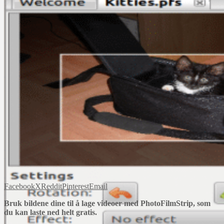
Facebook
X
Reddit
Pinterest
Email
Bruk bildene dine til å lage videoer med PhotoFilmStrip, som
du kan laste ned helt gratis.