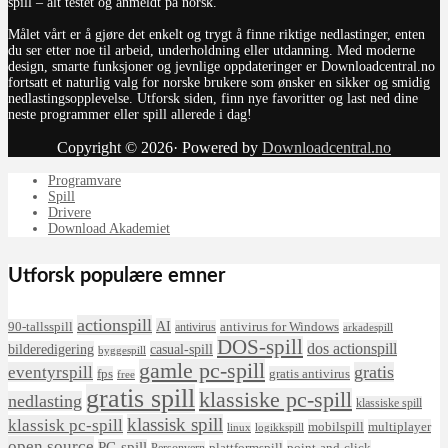
spill – alt testet og anmeldt på norsk.
Målet vårt er å gjøre det enkelt og trygt å finne riktige nedlastinger, enten
du ser etter noe til arbeid, underholdning eller utdanning. Med moderne
design, smarte funksjoner og jevnlige oppdateringer er Downloadcentral.no
fortsatt et naturlig valg for norske brukere som ønsker en sikker og smidig
nedlastingsopplevelse. Utforsk siden, finn nye favoritter og last ned dine
neste programmer eller spill allerede i dag!
Copyright © 2026· Powered by
Downloadcentral.no
Programvare
Spill
Drivere
Download Akademiet
Utforsk populære emner
actionspill
AI
90-tallsspill
antivirus for Windows
antivirus
arkadespill
DOS-spill
dos actionspill
bilderedigering
casual-spill
byggespill
gamle pc-spill
eventyrspill
gratis
fps
gratis antivirus
free
gratis spill
klassiske pc-spill
nedlasting
klassiske spill
klassisk spill
klassisk pc-spill
mobilspill
multiplayer
linux
logikkspill
open source
PC-spill
plattformspill
point-and-click
Personvern