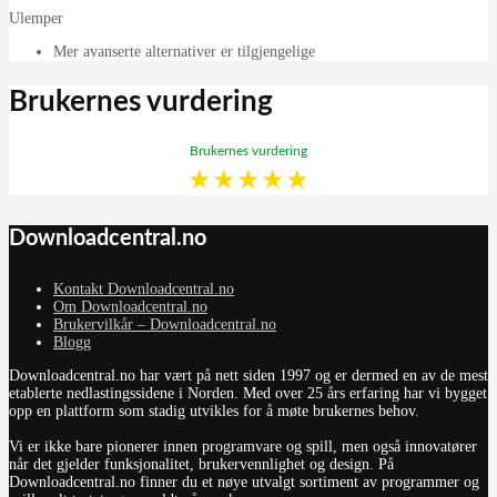
Ulemper
Mer avanserte alternativer er tilgjengelige
Brukernes vurdering
Brukernes vurdering
★
★
★
★
★
Downloadcentral.no
Kontakt Downloadcentral.no
Om Downloadcentral.no
Brukervilkår – Downloadcentral.no
Blogg
Downloadcentral.no har vært på nett siden 1997 og er dermed en av de mest
etablerte nedlastingssidene i Norden. Med over 25 års erfaring har vi bygget
opp en plattform som stadig utvikles for å møte brukernes behov.
Vi er ikke bare pionerer innen programvare og spill, men også innovatører
når det gjelder funksjonalitet, brukervennlighet og design. På
Downloadcentral.no finner du et nøye utvalgt sortiment av programmer og