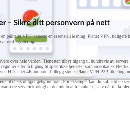
 – Sikre ditt personvern på nett
, er en pålitelig VPN-tjeneste en essensiell løsning. Planet VPN, tidlig
avansert kryptering.
re over hele verden. Tjenesten tilbyr tilgang til hundrevis av servere i
e regioner eller få tilgang til spesifikke tjenester som amerikansk Netfli
ed HD- eller 4K-innhold. I tillegg støtter Planet VPN P2P-fildeling, noe 
ne til ellers utilgjengelig innhold. For eksempel kan du koble til en serv
avanserte serverteknologi er det minimal forsinkelse, selv når du kobler 