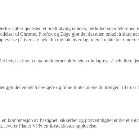
for støtter tjenesten et bredt utvalg enheter, inkludert smarttelefoner, n
utvidelser til Chrome, Firefox og Edge gjør det dessuten enkelt å sikre ne
velse på tvers av hele din digitale hverdag, uten å måtte bekymre deg f
 betyr at ingen data om internettaktiviteten din lagres, så selv ikke tj
t gjør det enkelt å navigere og finne funksjonene du trenger. Til tross f
kombinasjon av hastighet, sikkerhet og prisvennlighet er det et solid v
t, leverer Planet VPN en førsteklasses opplevelse.