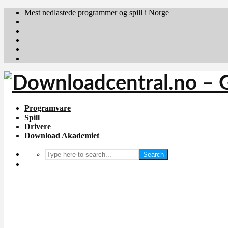
Mest nedlastede programmer og spill i Norge
Download.dk
Downloadcentral.fi
Brafiler.se
holyfile.com
deutschedownloads.de
Programvare
Spill
Drivere
Download Akademiet
Search