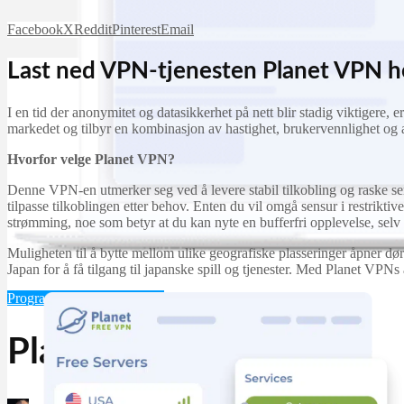
Facebook
X
Reddit
Pinterest
Email
Last ned VPN-tjenesten Planet VPN her
I en tid der anonymitet og datasikkerhet på nett blir stadig viktigere
markedet og tilbyr en kombinasjon av hastighet, brukervennlighet og 
Hvorfor velge Planet VPN?
Denne VPN-en utmerker seg ved å levere stabil tilkobling og raske serve
tilpasse tilkoblingen etter behov. Enten du vil omgå sensur i restriktiv
strømming, noe som betyr at du kan nyte en bufferfri opplevelse, selv v
Muligheten til å bytte mellom ulike geografiske plasseringer åpner døre
Japan for å få tilgang til japanske spill og tjenester. Med Planet VPNs 
Programvare
Sikkerhet
VPN
Planet VPN