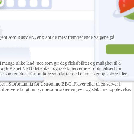
ere kjent som RusVPN, er blant de mest fremtredende valgene på
 mange ulike land, noe som gir deg fleksibilitet og mulighet til å
x, gjør Planet VPN det enkelt og raskt. Serverne er optimalisert for
som er ideelt for brukere som laster ned eller laster opp store filer.
er i Storbritannia for å strømme BBC iPlayer eller til en server i
til servere langt unna, noe som sikrer en jevn og stabil nettopplevelse.