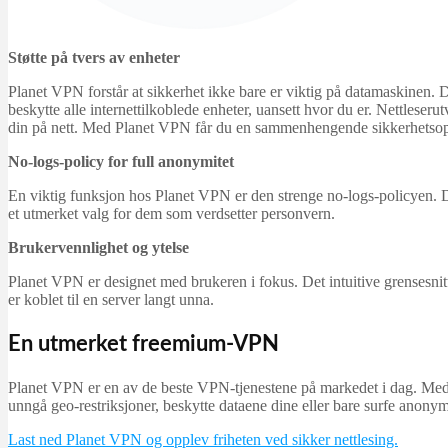
Støtte på tvers av enheter
Planet VPN forstår at sikkerhet ikke bare er viktig på datamaskinen. Der
beskytte alle internettilkoblede enheter, uansett hvor du er. Nettleser
din på nett. Med Planet VPN får du en sammenhengende sikkerhetsopple
No-logs-policy for full anonymitet
En viktig funksjon hos Planet VPN er den strenge no-logs-policyen. Det
et utmerket valg for dem som verdsetter personvern.
Brukervennlighet og ytelse
Planet VPN er designet med brukeren i fokus. Det intuitive grensesnitte
er koblet til en server langt unna.
En utmerket freemium-VPN
Planet VPN er en av de beste VPN-tjenestene på markedet i dag. Med en 
unngå geo-restriksjoner, beskytte dataene dine eller bare surfe anonym
Last ned Planet VPN og opplev friheten ved sikker nettlesing.