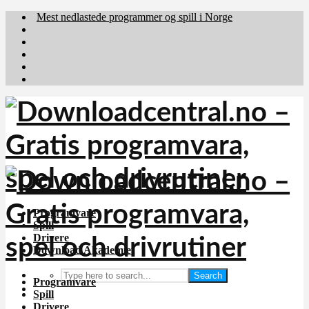
Mest nedlastede programmer og spill i Norge
Download.dk
Downloadcentral.fi
Brafiler.se
holyfile.com
deutschedownloads.de
Programvare
Spill
Drivere
Download Akademiet
Search
Programvare
Spill
Drivere