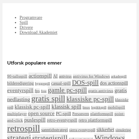
Programvare
Spill
Drivere
Download Akademiet
Utforsk populære emner
actionspill
AI
90-tallsspill
antivirus for Windows
antivirus
arkadespill
DOS-spill
dos actionspill
bilderedigering
casual-spill
byggespill
gamle pc-spill
eventyrspill
gratis
fps
gratis antivirus
free
gratis spill
klassiske pc-spill
nedlasting
klassiske
klassisk spill
klassisk pc-spill
mobilspill
spill
linux
logikkspill
open source
PC-spill
multiplayer
plattformspill
point-
Personvern
puslespill
retro-eventyrspill
retro plattformspill
and-click
retrospill
sikkerhet
sanntidsstrategi
sierra eventyrspill
simulering
strategi
Windows
strategispill