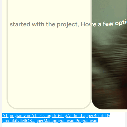
AI-programvare
AI-tekst og skriving
Android-apper
Bedrift &
produktivitet
iOS-apper
Mac-programvare
Programvare