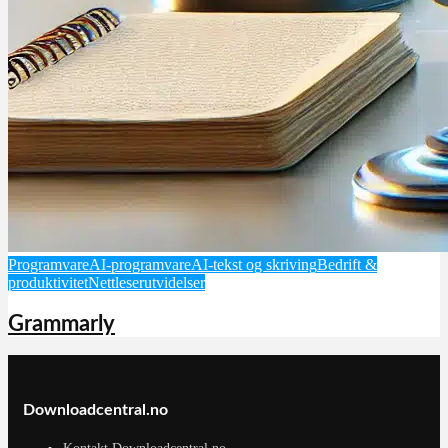
Programvare
AI-programvare
AI-tekst og skriving
Bedrift &
produktivitet
Nettleserutvidelser
Grammarly
Downloadcentral.no