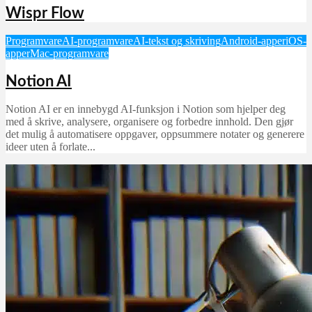
Wispr Flow
Programvare
AI-programvare
AI-tekst og skriving
Android-apper
iOS-
apper
Mac-programvare
Notion AI
Notion AI er en innebygd AI-funksjon i Notion som hjelper deg
med å skrive, analysere, organisere og forbedre innhold. Den gjør
det mulig å automatisere oppgaver, oppsummere notater og generere
ideer uten å forlate...