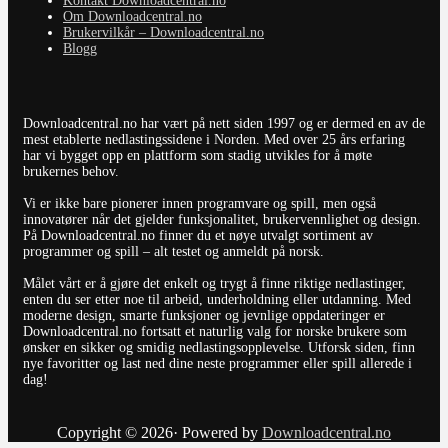
Kontakt Downloadcentral.no
Om Downloadcentral.no
Brukervilkår – Downloadcentral.no
Blogg
Downloadcentral.no har vært på nett siden 1997 og er dermed en av de
mest etablerte nedlastingssidene i Norden. Med over 25 års erfaring
har vi bygget opp en plattform som stadig utvikles for å møte
brukernes behov.
Vi er ikke bare pionerer innen programvare og spill, men også
innovatører når det gjelder funksjonalitet, brukervennlighet og design.
På Downloadcentral.no finner du et nøye utvalgt sortiment av
programmer og spill – alt testet og anmeldt på norsk.
Målet vårt er å gjøre det enkelt og trygt å finne riktige nedlastinger,
enten du ser etter noe til arbeid, underholdning eller utdanning. Med
moderne design, smarte funksjoner og jevnlige oppdateringer er
Downloadcentral.no fortsatt et naturlig valg for norske brukere som
ønsker en sikker og smidig nedlastingsopplevelse. Utforsk siden, finn
nye favoritter og last ned dine neste programmer eller spill allerede i
dag!
Copyright © 2026· Powered by
Downloadcentral.no