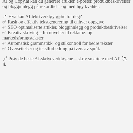
AI og Copy.ai kan du generere artikler, e-poster, produktbeskrivelser
og blogginnlegg på rekordtid – og med høy kvalitet.
📌 Hva kan AI-tekstverktøy gjøre for deg?
✅ Rask og effektiv tekstgenerering til enhver oppgave
✅ SEO-optimaliserte artikler, blogginnlegg og produktbeskrivelser
✅ Kreativ skriving – fra noveller til reklame- og
markedsføringstekster
✅ Automatisk grammatikk- og stilkontroll for bedre tekster
✅ Oversettelser og tekstforbedring på tvers av språk
🔗 Prøv de beste AI-skriveverktøyene – skriv smartere med AI! 🚀
📄