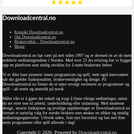
★
★
★
★
★
Downloadcentral.no
Kontakt Downloadcentral.no
Om Downloadcentral.no
Brukervilkår – Downloadcentral.no
Blogg
Downloadcentral.no har vært på nett siden 1997 og er dermed en av de mest
etablerte nedlastingssidene i Norden. Med over 25 års erfaring har vi bygget
opp en plattform som stadig utvikles for å møte brukernes behov.
Vi er ikke bare pionerer innen programvare og spill, men også innovatører
når det gjelder funksjonalitet, brukervennlighet og design. På
Downloadcentral.no finner du et nøye utvalgt sortiment av programmer og
spill – alt testet og anmeldt på norsk.
Målet vårt er å gjøre det enkelt og trygt å finne riktige nedlastinger, enten
du ser etter noe til arbeid, underholdning eller utdanning. Med moderne
design, smarte funksjoner og jevnlige oppdateringer er Downloadcentral.no
fortsatt et naturlig valg for norske brukere som ønsker en sikker og smidig
nedlastingsopplevelse. Utforsk siden, finn nye favoritter og last ned dine
neste programmer eller spill allerede i dag!
Copyright © 2026· Powered by
Downloadcentral.no