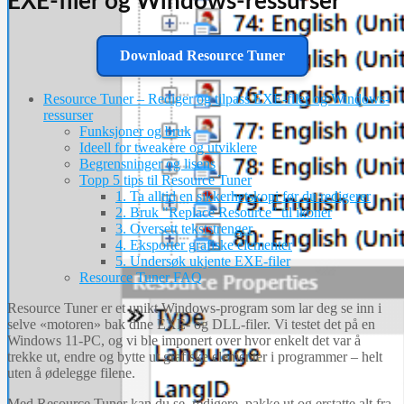
EXE-filer og Windows-ressurser
Download Resource Tuner
Resource Tuner – Rediger og tilpass EXE-filer og Windows-
ressurser
Funksjoner og bruk
Ideell for tweakere og utviklere
Begrensninger og lisens
Topp 5 tips til Resource Tuner
1. Ta alltid en sikkerhetskopi før du redigerer
2. Bruk "Replace Resource" til ikoner
3. Oversett tekststrenger
4. Eksporter grafiske elementer
5. Undersøk ukjente EXE-filer
Resource Tuner FAQ
Resource Tuner er et unikt Windows-program som lar deg se inn i
selve «motoren» bak dine EXE- og DLL-filer. Vi testet det på en
Windows 11-PC, og vi ble imponert over hvor enkelt det var å
trekke ut, endre og bytte ut grafiske elementer i programmer – helt
uten å ødelegge filene.
Med Resource Tuner kan du se, redigere, pakke ut og erstatte alt fra