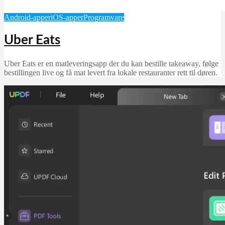
Android-apper
iOS-apper
Programvare
Uber Eats
Uber Eats er en matleveringsapp der du kan bestille takeaway, følge
bestillingen live og få mat levert fra lokale restauranter rett til døren.