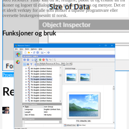
ikoner og logoer til dialogbokser, tekster, bitmaps og menyer. Det er
et ideelt verktøy for alle som ønsker å tilpasse programvare eller
oversette brukergrensesnitt til norsk.
Funksjoner og bruk
Programvare
Systemverktøy
Tilpasning og optimalisering
Resource Tuner
Martin Jørgensen
desember 14, 2025