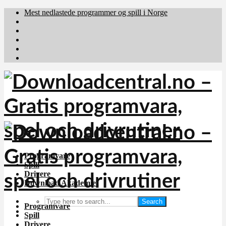
Mest nedlastede programmer og spill i Norge
Download.dk
Downloadcentral.fi
Brafiler.se
holyfile.com
deutschedownloads.de
Programvare
Spill
Drivere
Download Akademiet
Search
Programvare
Spill
Drivere