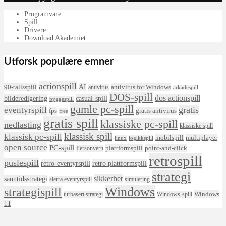
Programvare
Spill
Drivere
Download Akademiet
Utforsk populære emner
actionspill
AI
90-tallsspill
antivirus for Windows
antivirus
arkadespill
DOS-spill
dos actionspill
bilderedigering
casual-spill
byggespill
gamle pc-spill
eventyrspill
gratis
fps
gratis antivirus
free
gratis spill
klassiske pc-spill
nedlasting
klassiske spill
klassisk spill
klassisk pc-spill
mobilspill
multiplayer
linux
logikkspill
open source
PC-spill
plattformspill
point-and-click
Personvern
retrospill
puslespill
retro-eventyrspill
retro plattformspill
strategi
sikkerhet
sanntidsstrategi
sierra eventyrspill
simulering
Windows
strategispill
Windows
turbasert strategi
Windows-spill
11