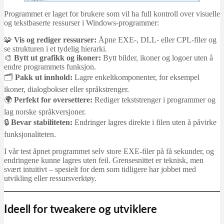
Programmet er laget for brukere som vil ha full kontroll over visuelle
og tekstbaserte ressurser i Windows-programmer:
🧩
Vis og rediger ressurser:
Åpne EXE-, DLL- eller CPL-filer og
se strukturen i et tydelig hierarki.
🎨
Bytt ut grafikk og ikoner:
Bytt bilder, ikoner og logoer uten å
endre programmets funksjon.
🗂️
Pakk ut innhold:
Lagre enkeltkomponenter, for eksempel
ikoner, dialogbokser eller språkstrenger.
🌍
Perfekt for oversettere:
Rediger tekststrenger i programmer og
lag norske språkversjoner.
🔒
Bevar stabiliteten:
Endringer lagres direkte i filen uten å påvirke
funksjonaliteten.
I vår test åpnet programmet selv store EXE-filer på få sekunder, og
endringene kunne lagres uten feil. Grensesnittet er teknisk, men
svært intuitivt – spesielt for dem som tidligere har jobbet med
utvikling eller ressursverktøy.
Ideell for tweakere og utviklere