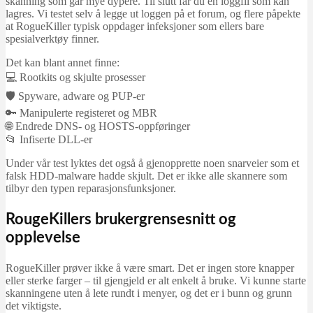
skanning som går mye dypere. Til slutt får du en loggfil som kan
lagres. Vi testet selv å legge ut loggen på et forum, og flere påpekte
at RogueKiller typisk oppdager infeksjoner som ellers bare
spesialverktøy finner.
Det kan blant annet finne:
💻 Rootkits og skjulte prosesser
🛡️ Spyware, adware og PUP-er
🔑 Manipulerte registeret og MBR
🌐 Endrede DNS- og HOSTS-oppføringer
📂 Infiserte DLL-er
Under vår test lyktes det også å gjenopprette noen snarveier som et
falsk HDD-malware hadde skjult. Det er ikke alle skannere som
tilbyr den typen reparasjonsfunksjoner.
RougeKillers brukergrensesnitt og
opplevelse
RogueKiller prøver ikke å være smart. Det er ingen store knapper
eller sterke farger – til gjengjeld er alt enkelt å bruke. Vi kunne starte
skanningene uten å lete rundt i menyer, og det er i bunn og grunn
det viktigste.