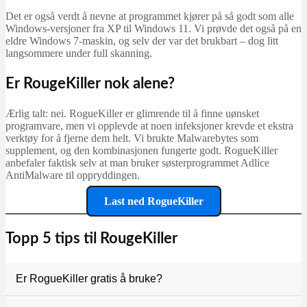
Det er også verdt å nevne at programmet kjører på så godt som alle
Windows-versjoner fra XP til Windows 11. Vi prøvde det også på en
eldre Windows 7-maskin, og selv der var det brukbart – dog litt
langsommere under full skanning.
Er RougeKiller nok alene?
Ærlig talt: nei. RogueKiller er glimrende til å finne uønsket
programvare, men vi opplevde at noen infeksjoner krevde et ekstra
verktøy for å fjerne dem helt. Vi brukte Malwarebytes som
supplement, og den kombinasjonen fungerte godt. RogueKiller
anbefaler faktisk selv at man bruker søsterprogrammet Adlice
AntiMalware til oppryddingen.
Last ned RogueKiller
Topp 5 tips til RougeKiller
Er RogueKiller gratis å bruke?