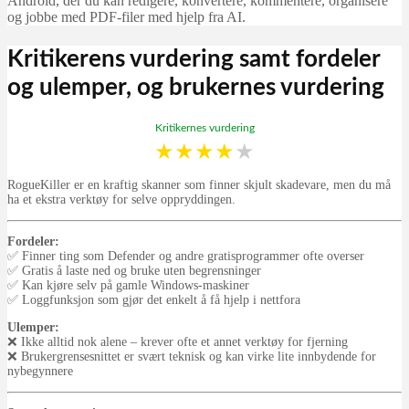
Android, der du kan redigere, konvertere, kommentere, organisere
og jobbe med PDF-filer med hjelp fra AI.
Kritikerens vurdering samt fordeler
og ulemper, og brukernes vurdering
Kritikernes vurdering
★
★
★
★
★
RogueKiller er en kraftig skanner som finner skjult skadevare, men du må
ha et ekstra verktøy for selve oppryddingen.
Fordeler:
✅ Finner ting som Defender og andre gratisprogrammer ofte overser
✅ Gratis å laste ned og bruke uten begrensninger
✅ Kan kjøre selv på gamle Windows-maskiner
✅ Loggfunksjon som gjør det enkelt å få hjelp i nettfora
Ulemper:
❌ Ikke alltid nok alene – krever ofte et annet verktøy for fjerning
❌ Brukergrensesnittet er svært teknisk og kan virke lite innbydende for
nybegynnere