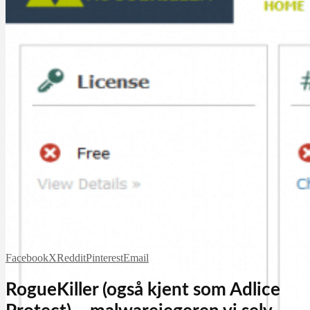
Facebook
X
Reddit
Pinterest
Email
RogueKiller (også kjent som Adlice