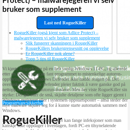
Protect) – malwarejegeren vi selv
bruker som supplement
Last ned RogueKiller
RogueKiller (også kjent som Adlice Protect) –
malwarejegeren vi selv bruker som supplement
Slik fungerer skanningen i RougeKiller
RougeKillers brukergrensesnitt og opplevelse
Er RougeKiller nok alene?
Topp 5 tips til RougeKiller
Vi kjørte RogueKiller på en helt vanlig Windows 11-PC, og allerede
etter en lynrask prescan fant programmet to mistenkelige autorun-
oppføringer som Windows Defender ikke hadde reagert på. Det
overrasket oss litt, for Defender pleier faktisk å være ganske god på
nettopp de klassiske autorun-truslene. Men her viste RogueKiller sin
styrke: Det går etter de små, skjulte detaljene som ofte ligger gjemt i
Windows-registeret eller i systemets oppstartsposter – altså steder der
Programvare
Sikkerhet
mye malware skjuler seg for å kunne starte automatisk sammen med
Windows.
RogueKiller
I praksis betyr det at RogueKiller kan fange infeksjoner som man
kanskje ikke oppdager i hverdagen, fordi PC-en tilsynelatende