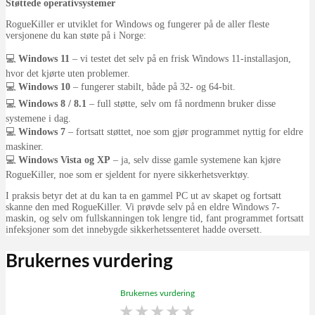
Støttede operativsystemer
RogueKiller er utviklet for Windows og fungerer på de aller fleste
versjonene du kan støte på i Norge:
💻
Windows 11
– vi testet det selv på en frisk Windows 11-installasjon,
hvor det kjørte uten problemer.
💻
Windows 10
– fungerer stabilt, både på 32- og 64-bit.
💻
Windows 8 / 8.1
– full støtte, selv om få nordmenn bruker disse
systemene i dag.
💻
Windows 7
– fortsatt støttet, noe som gjør programmet nyttig for eldre
maskiner.
💻
Windows Vista og XP
– ja, selv disse gamle systemene kan kjøre
RogueKiller, noe som er sjeldent for nyere sikkerhetsverktøy.
I praksis betyr det at du kan ta en gammel PC ut av skapet og fortsatt
skanne den med RogueKiller. Vi prøvde selv på en eldre Windows 7-
maskin, og selv om fullskanningen tok lengre tid, fant programmet fortsatt
infeksjoner som det innebygde sikkerhetssenteret hadde oversett.
Brukernes vurdering
Brukernes vurdering
★
★
★
★
★