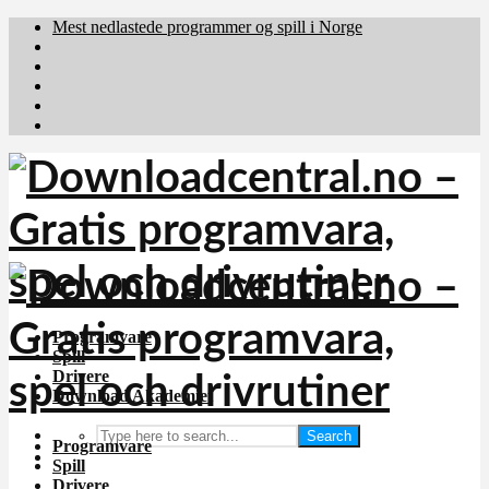
Mest nedlastede programmer og spill i Norge
Download.dk
Downloadcentral.fi
Brafiler.se
holyfile.com
deutschedownloads.de
Programvare
Spill
Drivere
Download Akademiet
Search
Programvare
Spill
Drivere