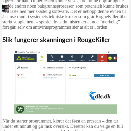
kjører normalt. Under testen kunne vi se at de funne oppføringene
hadde endret noen bakgrunnsprosesser, som potensielt kunne brukes
Martin Jørgensen
til å laste ned mer skadelig software. Det er nettopp denne evnen til
november 1, 2025
å snuse rundt i systemets tekniske kroker som gjør RogueKiller til et
sterkt supplement – spesielt hvis du mistenker at noe “merkelig”
foregår, selv om antivirusprogrammet sier at alt er i orden.
Slik fungerer skanningen i RougeKiller
Når du starter programmet, kjører det først en prescan – den tar
under ett minutt og gir rask oversikt. Deretter kan du velge en full