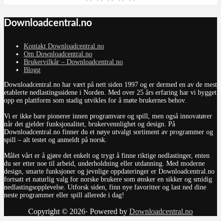
Downloadcentral.no
Kontakt Downloadcentral.no
Om Downloadcentral.no
Brukervilkår – Downloadcentral.no
Blogg
Downloadcentral.no har vært på nett siden 1997 og er dermed en av de mest
etablerte nedlastingssidene i Norden. Med over 25 års erfaring har vi bygget
opp en plattform som stadig utvikles for å møte brukernes behov.
Vi er ikke bare pionerer innen programvare og spill, men også innovatører
når det gjelder funksjonalitet, brukervennlighet og design. På
Downloadcentral.no finner du et nøye utvalgt sortiment av programmer og
spill – alt testet og anmeldt på norsk.
Målet vårt er å gjøre det enkelt og trygt å finne riktige nedlastinger, enten
du ser etter noe til arbeid, underholdning eller utdanning. Med moderne
design, smarte funksjoner og jevnlige oppdateringer er Downloadcentral.no
fortsatt et naturlig valg for norske brukere som ønsker en sikker og smidig
nedlastingsopplevelse. Utforsk siden, finn nye favoritter og last ned dine
neste programmer eller spill allerede i dag!
Copyright © 2026· Powered by
Downloadcentral.no