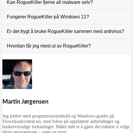
Ja, RogueKiller kan lastes ned og brukes gratis. Det
Kan RogueKiller fjerne all malware selv?
finnes også en premium-versjon, men gratisutgaven er
nok til å finne malware og lage loggfiler.
Nei, programmet er best til å finne skjulte infeksjoner.
Fungerer RogueKiller på Windows 11?
Ofte må man bruke et ekstra verktøy som Malwarebytes
eller Adlice AntiMalware til å fjerne truslerne helt.
Ja, vi testede det selv på Windows 11, hvor det kørte
Er det trygt å bruke RogueKiller sammen med antivirus?
uden problemer. Det fungerer også på eldre versjoner
som Windows 7, 8 og 10.
Ja, RogueKiller kan fint kjøre ved siden av ditt vanlige
Hvordan får jeg mest ut av RogueKiller?
antivirus. Vi anbefaler faktisk å kombinere programmene
for bedre beskyttelse.
Lukk andre programmer, kjør en full skanning som
administrator, og lagre alltid loggfilen. Da får du best
resultater og kan enkelt få hjelp hvis du trenger det.
Martin Jørgensen
Jeg jobber med programvareinnhold og Windows-guider på
Downloadcentral.no, med fokus på oppdaterte anbefalinger og
brukervennlige forklaringer. Målet mitt er å gjøre det enklere å velge
riktig programvare – raskt og trygt.