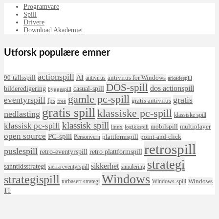
Programvare
Spill
Drivere
Download Akademiet
Utforsk populære emner
actionspill
AI
90-tallsspill
antivirus for Windows
antivirus
arkadespill
DOS-spill
dos actionspill
bilderedigering
casual-spill
byggespill
gamle pc-spill
eventyrspill
gratis
fps
gratis antivirus
free
gratis spill
klassiske pc-spill
nedlasting
klassiske spill
klassisk spill
klassisk pc-spill
mobilspill
multiplayer
linux
logikkspill
open source
PC-spill
plattformspill
point-and-click
Personvern
retrospill
puslespill
retro-eventyrspill
retro plattformspill
strategi
sikkerhet
sanntidsstrategi
sierra eventyrspill
simulering
Windows
strategispill
Windows
turbasert strategi
Windows-spill
11