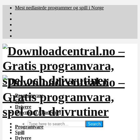
Mest nedlastede programmer og spill i Norge
Download.dk
Downloadcentral.fi
Brafiler.se
holyfile.com
deutschedownloads.de
Programvare
Spill
Drivere
Download Akademiet
Search
Programvare
Spill
Drivere