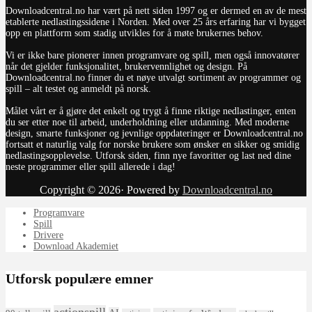
Downloadcentral.no har vært på nett siden 1997 og er dermed en av de mest
etablerte nedlastingssidene i Norden. Med over 25 års erfaring har vi bygget
opp en plattform som stadig utvikles for å møte brukernes behov.
Vi er ikke bare pionerer innen programvare og spill, men også innovatører
når det gjelder funksjonalitet, brukervennlighet og design. På
Downloadcentral.no finner du et nøye utvalgt sortiment av programmer og
spill – alt testet og anmeldt på norsk.
Målet vårt er å gjøre det enkelt og trygt å finne riktige nedlastinger, enten
du ser etter noe til arbeid, underholdning eller utdanning. Med moderne
design, smarte funksjoner og jevnlige oppdateringer er Downloadcentral.no
fortsatt et naturlig valg for norske brukere som ønsker en sikker og smidig
nedlastingsopplevelse. Utforsk siden, finn nye favoritter og last ned dine
neste programmer eller spill allerede i dag!
Copyright © 2026· Powered by
Downloadcentral.no
Programvare
Spill
Drivere
Download Akademiet
Utforsk populære emner