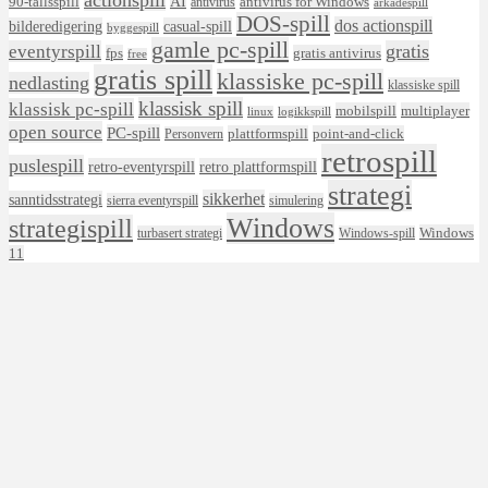
actionspill
AI
90-tallsspill
antivirus for Windows
antivirus
arkadespill
DOS-spill
dos actionspill
bilderedigering
casual-spill
byggespill
gamle pc-spill
eventyrspill
gratis
fps
gratis antivirus
free
gratis spill
klassiske pc-spill
nedlasting
klassiske spill
klassisk spill
klassisk pc-spill
mobilspill
multiplayer
linux
logikkspill
open source
PC-spill
plattformspill
point-and-click
Personvern
retrospill
puslespill
retro-eventyrspill
retro plattformspill
strategi
sikkerhet
sanntidsstrategi
sierra eventyrspill
simulering
Windows
strategispill
Windows
turbasert strategi
Windows-spill
11