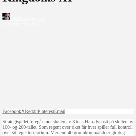
Martin Jørgensen
september 16, 2025
Facebook
X
Reddit
Pinterest
Email
Strategispillet foregår mot slutten av Kinas Han-dynasti på slutten av
100- og 200-tallet. Som regent over riket får hver spiller full kontroll
over sitt eget territorium. Mer enn 40 grunnkommandoer gir deg