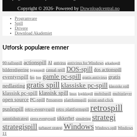
Copyright © 2026· Powered by
Downloadcentral.no
Programvare
Spill
Drivere
Download Akademiet
Utforsk populære emner
actionspill
AI
90-tallsspill
antivirus for Windows
antivirus
arkadespill
DOS-spill
dos actionspill
bilderedigering
casual-spill
byggespill
gamle pc-spill
eventyrspill
gratis
fps
gratis antivirus
free
gratis spill
klassiske pc-spill
nedlasting
klassiske spill
klassisk spill
klassisk pc-spill
mobilspill
multiplayer
linux
logikkspill
open source
PC-spill
plattformspill
point-and-click
Personvern
retrospill
puslespill
retro-eventyrspill
retro plattformspill
strategi
sikkerhet
sanntidsstrategi
sierra eventyrspill
simulering
Windows
strategispill
Windows
turbasert strategi
Windows-spill
11