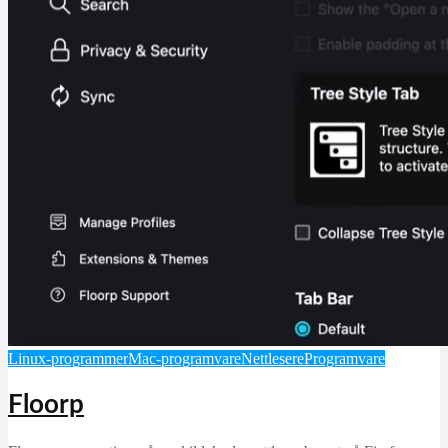
Linux-programmer
Mac-programvare
Nettlesere
Programvare
Floorp