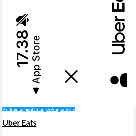
Android-apper
iOS-apper
Programvare
Uber Eats