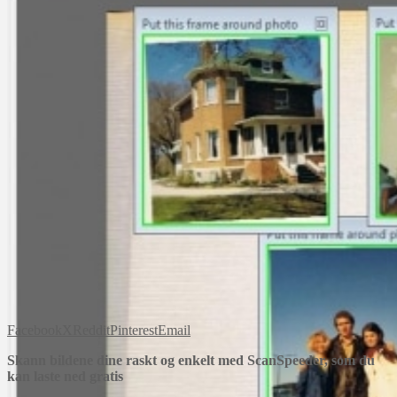
Facebook
X
Reddit
Pinterest
Email
Skann bildene dine raskt og enkelt med ScanSpeeder, som du
kan laste ned gratis