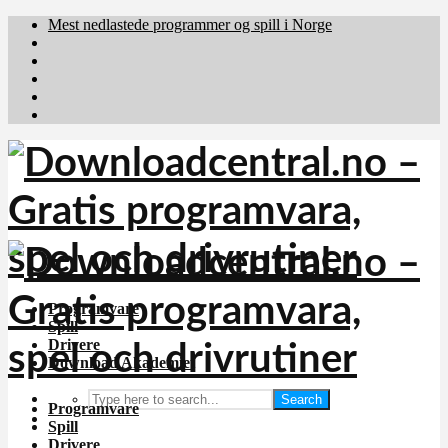
Mest nedlastede programmer og spill i Norge
Download.dk
Downloadcentral.fi
Brafiler.se
holyfile.com
deutschedownloads.de
Programvare
Spill
Drivere
Download Akademiet
Search
Programvare
Spill
Drivere