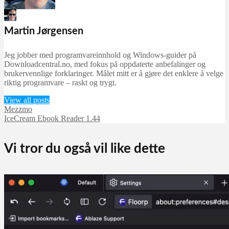
Martin Jørgensen
september 24, 2025
Martin Jørgensen
Jeg jobber med programvareinnhold og Windows-guider på
Downloadcentral.no, med fokus på oppdaterte anbefalinger og
brukervennlige forklaringer. Målet mitt er å gjøre det enklere å velge
riktig programvare – raskt og trygt.
View all posts
Mezzmo
IceCream Ebook Reader 1.44
Vi tror du også vil like dette