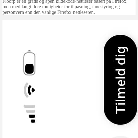
Floorp er en gratis og åpen kildekode-nettleser basert på Firefox,
men med langt flere muligheter for tilpasning, fanestyring og
personvern enn den vanlige Firefox-nettleseren.