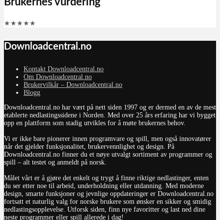
Brukernes vurdering
★
★
★
★
★
Downloadcentral.no
Kontakt Downloadcentral.no
Om Downloadcentral.no
Brukervilkår – Downloadcentral.no
Blogg
Downloadcentral.no har vært på nett siden 1997 og er dermed en av de mest
etablerte nedlastingssidene i Norden. Med over 25 års erfaring har vi bygget
opp en plattform som stadig utvikles for å møte brukernes behov.
Vi er ikke bare pionerer innen programvare og spill, men også innovatører
når det gjelder funksjonalitet, brukervennlighet og design. På
Downloadcentral.no finner du et nøye utvalgt sortiment av programmer og
spill – alt testet og anmeldt på norsk.
Målet vårt er å gjøre det enkelt og trygt å finne riktige nedlastinger, enten
du ser etter noe til arbeid, underholdning eller utdanning. Med moderne
design, smarte funksjoner og jevnlige oppdateringer er Downloadcentral.no
fortsatt et naturlig valg for norske brukere som ønsker en sikker og smidig
nedlastingsopplevelse. Utforsk siden, finn nye favoritter og last ned dine
neste programmer eller spill allerede i dag!