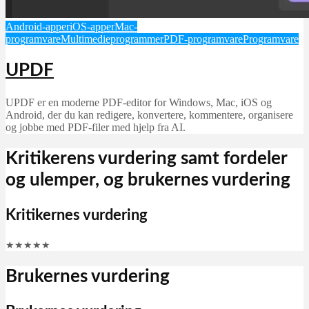
Android-apper
iOS-apper
Mac-
programvare
Multimedieprogrammer
PDF-programvare
Programvare
UPDF
UPDF er en moderne PDF-editor for Windows, Mac, iOS og
Android, der du kan redigere, konvertere, kommentere, organisere
og jobbe med PDF-filer med hjelp fra AI.
Kritikerens vurdering samt fordeler
og ulemper, og brukernes vurdering
Kritikernes vurdering
★
★
★
★
★
Brukernes vurdering