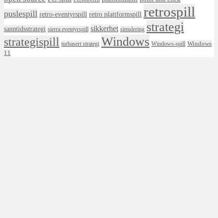
retrospill
puslespill
retro-eventyrspill
retro plattformspill
strategi
sikkerhet
sanntidsstrategi
sierra eventyrspill
simulering
Windows
strategispill
Windows
turbasert strategi
Windows-spill
11