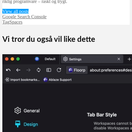
riktig programvare – raskt og trygt.
View all posts
Google Search Console
TagSpaces
Vi tror du også vil like dette