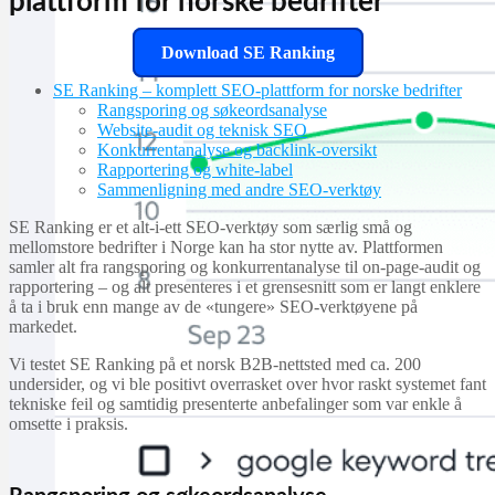
plattform for norske bedrifter
Download SE Ranking
SE Ranking – komplett SEO-plattform for norske bedrifter
Rangsporing og søkeordsanalyse
Website-audit og teknisk SEO
Konkurrentanalyse og backlink-oversikt
Rapportering og white-label
Sammenligning med andre SEO-verktøy
SE Ranking er et alt-i-ett SEO-verktøy som særlig små og
mellomstore bedrifter i Norge kan ha stor nytte av. Plattformen
samler alt fra rangsporing og konkurrentanalyse til on-page-audit og
rapportering – og alt presenteres i et grensesnitt som er langt enklere
å ta i bruk enn mange av de «tungere» SEO-verktøyene på
markedet.
Vi testet SE Ranking på et norsk B2B-nettsted med ca. 200
undersider, og vi ble positivt overrasket over hvor raskt systemet fant
tekniske feil og samtidig presenterte anbefalinger som var enkle å
omsette i praksis.