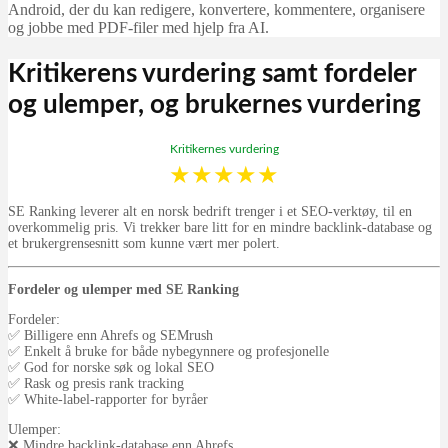
Android, der du kan redigere, konvertere, kommentere, organisere
og jobbe med PDF-filer med hjelp fra AI.
Kritikerens vurdering samt fordeler
og ulemper, og brukernes vurdering
Kritikernes vurdering
★
★
★
★
★
SE Ranking leverer alt en norsk bedrift trenger i et SEO-verktøy, til en
overkommelig pris. Vi trekker bare litt for en mindre backlink-database og
et brukergrensesnitt som kunne vært mer polert.
Fordeler og ulemper med SE Ranking
Fordeler:
✅ Billigere enn Ahrefs og SEMrush
✅ Enkelt å bruke for både nybegynnere og profesjonelle
✅ God for norske søk og lokal SEO
✅ Rask og presis rank tracking
✅ White-label-rapporter for byråer
Ulemper:
❌ Mindre backlink-database enn Ahrefs