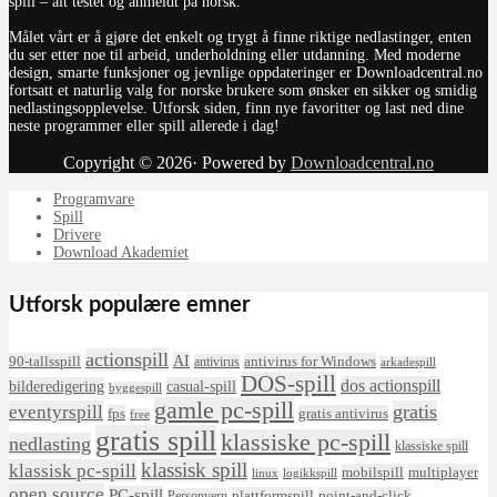
spill – alt testet og anmeldt på norsk.
Målet vårt er å gjøre det enkelt og trygt å finne riktige nedlastinger, enten
du ser etter noe til arbeid, underholdning eller utdanning. Med moderne
design, smarte funksjoner og jevnlige oppdateringer er Downloadcentral.no
fortsatt et naturlig valg for norske brukere som ønsker en sikker og smidig
nedlastingsopplevelse. Utforsk siden, finn nye favoritter og last ned dine
neste programmer eller spill allerede i dag!
Copyright © 2026· Powered by
Downloadcentral.no
Programvare
Spill
Drivere
Download Akademiet
Utforsk populære emner
actionspill
AI
90-tallsspill
antivirus for Windows
antivirus
arkadespill
DOS-spill
dos actionspill
bilderedigering
casual-spill
byggespill
gamle pc-spill
eventyrspill
gratis
fps
gratis antivirus
free
gratis spill
klassiske pc-spill
nedlasting
klassiske spill
klassisk spill
klassisk pc-spill
mobilspill
multiplayer
linux
logikkspill
open source
PC-spill
plattformspill
point-and-click
Personvern