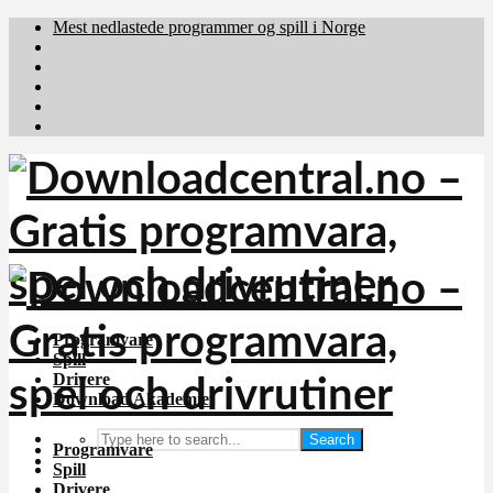
Mest nedlastede programmer og spill i Norge
Download.dk
Downloadcentral.fi
Brafiler.se
holyfile.com
deutschedownloads.de
Programvare
Spill
Drivere
Download Akademiet
Search
Programvare
Spill
Drivere