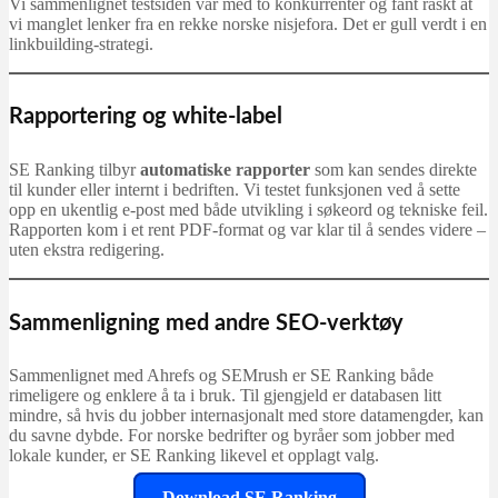
Vi sammenlignet testsiden vår med to konkurrenter og fant raskt at
vi manglet lenker fra en rekke norske nisjefora. Det er gull verdt i en
linkbuilding-strategi.
Rapportering og white-label
SE Ranking tilbyr
automatiske rapporter
som kan sendes direkte
til kunder eller internt i bedriften. Vi testet funksjonen ved å sette
opp en ukentlig e-post med både utvikling i søkeord og tekniske feil.
Rapporten kom i et rent PDF-format og var klar til å sendes videre –
uten ekstra redigering.
Sammenligning med andre SEO-verktøy
Sammenlignet med Ahrefs og SEMrush er SE Ranking både
rimeligere og enklere å ta i bruk. Til gjengjeld er databasen litt
mindre, så hvis du jobber internasjonalt med store datamengder, kan
du savne dybde. For norske bedrifter og byråer som jobber med
lokale kunder, er SE Ranking likevel et opplagt valg.
Download SE Ranking