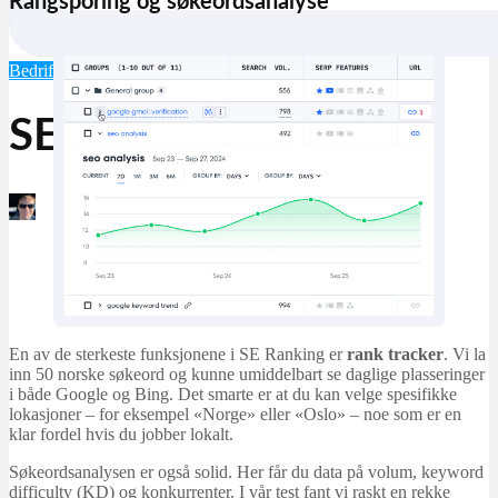
Rangsporing og søkeordsanalyse
Bedrift & produktivitet
Programvare
SEO
SE Ranking
Martin Jørgensen
april 19, 2026
En av de sterkeste funksjonene i SE Ranking er
rank tracker
. Vi la
inn 50 norske søkeord og kunne umiddelbart se daglige plasseringer
i både Google og Bing. Det smarte er at du kan velge spesifikke
lokasjoner – for eksempel «Norge» eller «Oslo» – noe som er en
klar fordel hvis du jobber lokalt.
Søkeordsanalysen er også solid. Her får du data på volum, keyword
difficulty (KD) og konkurrenter. I vår test fant vi raskt en rekke