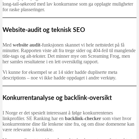
long-tail-søkeord med lav konkurranse som ga opplagte muligheter
for raske plasseringer.
Website-audit og teknisk SEO
Med
website audit
-funksjonen skannet vi hele nettstedet på få
minutter. Rapporten viste alt fra trege sider og 404-feil til manglende
title-tags og alt-tekster. Det minner mye om Screaming Frog, men
her samles resultatene i en lett oversiktlig rapport.
Vi kunne for eksempel se at 14 sider hadde dupliserte meta
descriptions – noe vi ikke hadde oppdaget i andre verktøy.
Konkurrentanalyse og backlink-oversikt
I Norge er det spesielt interessant å følge konkurrentenes
linkprofiler. SE Ranking har en
backlink-checker
som viser hvor
konkurrentene dine får lenkene sine fra, og om disse domenene kan
være relevante å kontakte.