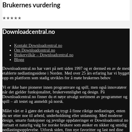
Brukernes vurdering
★
★
★
★
★
Downloadcentral.no
Kontakt Downloadcentral.no
Om Downloadcentral.no
Brukervilkår – Downloadcentral.no
Blogg
Downloadcentral.no har vært på nett siden 1997 og er dermed en av de mest
etablerte nedlastingssidene i Norden. Med over 25 års erfaring har vi bygget
opp en plattform som stadig utvikles for å møte brukernes behov.
Vi er ikke bare pionerer innen programvare og spill, men også innovatører
når det gjelder funksjonalitet, brukervennlighet og design. På
Downloadcentral.no finner du et nøye utvalgt sortiment av programmer og
spill – alt testet og anmeldt på norsk.
Målet vårt er å gjøre det enkelt og trygt å finne riktige nedlastinger, enten
du ser etter noe til arbeid, underholdning eller utdanning. Med moderne
design, smarte funksjoner og jevnlige oppdateringer er Downloadcentral.no
fortsatt et naturlig valg for norske brukere som ønsker en sikker og smidig
nedlastingsopplevelse. Utforsk siden, finn nye favoritter og last ned dine