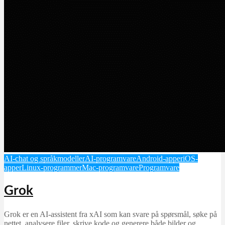
AI-chat og språkmodeller
AI-programvare
Android-apper
iOS-
apper
Linux-programmer
Mac-programvare
Programvare
Grok
Grok er en AI‑assistent fra xAI som kan svare på spørsmål, søke på
nettet, analysere filer, skrive kode og generere både bilder og