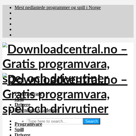
Mest nedlastede programmer og spill i Norge
Download.dk
Downloadcentral.fi
Brafiler.se
holyfile.com
deutschedownloads.de
Programvare
Spill
Drivere
Download Akademiet
Search
Programvare
Spill
Drivere