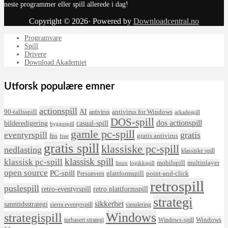
neste programmer eller spill allerede i dag!
Copyright © 2026· Powered by
Downloadcentral.no
Programvare
Spill
Drivere
Download Akademiet
Utforsk populære emner
actionspill
AI
90-tallsspill
antivirus for Windows
antivirus
arkadespill
DOS-spill
dos actionspill
bilderedigering
casual-spill
byggespill
gamle pc-spill
eventyrspill
gratis
fps
gratis antivirus
free
gratis spill
klassiske pc-spill
nedlasting
klassiske spill
klassisk spill
klassisk pc-spill
mobilspill
multiplayer
linux
logikkspill
open source
PC-spill
plattformspill
point-and-click
Personvern
retrospill
puslespill
retro-eventyrspill
retro plattformspill
strategi
sikkerhet
sanntidsstrategi
sierra eventyrspill
simulering
Windows
strategispill
Windows
turbasert strategi
Windows-spill