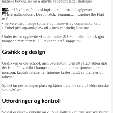
taktiske bevegelser og å utnytte våpenoppsettet strategisk.
• Over 18 våpen: fra maskinpistoler til brutale haglgevær.
Martin Jørgensen
• Flere spillmoduser: Deathmatch, Teammatch, Capture the Flag
desember 2, 2025
m.fl.
• Servere med mange spillere og massevis av community-kart.
• Enkel pick-up-and-play-stil – men vanskelig å mestre.
Under testen opplevde vi at den enkle 2D-kontrollen faktisk gjør
kampene mer intense. Du rekker aldri å slappe av.
Grafikk og design
Grafikken er old-school, men oversiktlig. Den litt rå 2D-stilen gjør
det lett å få oversikt i kampene, og ragdoll-animasjonene gir en
morsom, kaotisk følelse når figurene kastes rundt av granater og
raketter.
Spillet tar nesten ingen plass og kjører flytende selv på eldre norske
skole-PC-er.
Utfordringer og kontroll
Soldat er raskt – virkelig raskt. Nye spillere kan føle seg overveldet