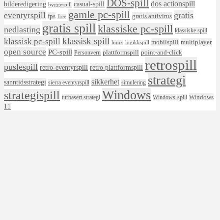
DOS-spill
dos actionspill
bilderedigering
casual-spill
byggespill
gamle pc-spill
eventyrspill
gratis
fps
gratis antivirus
free
gratis spill
klassiske pc-spill
nedlasting
klassiske spill
klassisk spill
klassisk pc-spill
mobilspill
multiplayer
linux
logikkspill
open source
PC-spill
plattformspill
point-and-click
Personvern
retrospill
puslespill
retro-eventyrspill
retro plattformspill
strategi
sikkerhet
sanntidsstrategi
sierra eventyrspill
simulering
Windows
strategispill
Windows
turbasert strategi
Windows-spill
11