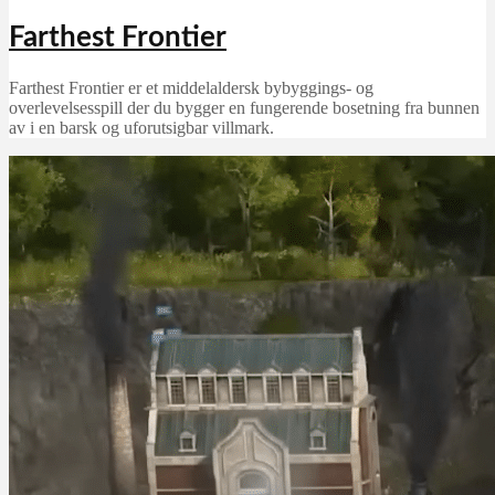
Farthest Frontier
Farthest Frontier er et middelaldersk bybyggings- og
overlevelsesspill der du bygger en fungerende bosetning fra bunnen
av i en barsk og uforutsigbar villmark.