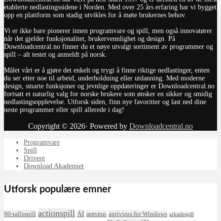
etablerte nedlastingssidene i Norden. Med over 25 års erfaring har vi bygget
opp en plattform som stadig utvikles for å møte brukernes behov.
Vi er ikke bare pionerer innen programvare og spill, men også innovatører
når det gjelder funksjonalitet, brukervennlighet og design. På
Downloadcentral.no finner du et nøye utvalgt sortiment av programmer og
spill – alt testet og anmeldt på norsk.
Målet vårt er å gjøre det enkelt og trygt å finne riktige nedlastinger, enten
du ser etter noe til arbeid, underholdning eller utdanning. Med moderne
design, smarte funksjoner og jevnlige oppdateringer er Downloadcentral.no
fortsatt et naturlig valg for norske brukere som ønsker en sikker og smidig
nedlastingsopplevelse. Utforsk siden, finn nye favoritter og last ned dine
neste programmer eller spill allerede i dag!
Copyright © 2026· Powered by
Downloadcentral.no
Programvare
Spill
Drivere
Download Akademiet
Utforsk populære emner
actionspill
AI
90-tallsspill
antivirus for Windows
antivirus
arkadespill