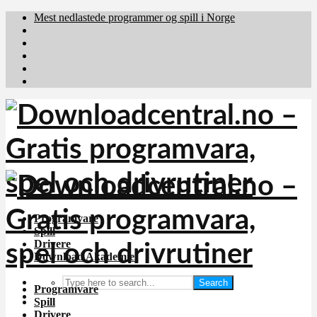
Mest nedlastede programmer og spill i Norge
Download.dk
Downloadcentral.fi
Brafiler.se
holyfile.com
deutschedownloads.de
Programvare
Spill
Drivere
Download Akademiet
Search
Programvare
Spill
Drivere