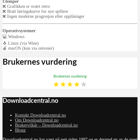
Ulemper
❌ Grafikken er svært retro
❌ Bratt læringskurve for nye spillere
❌ Ingen moderne progresjon eller opplåsinger
Operativsystemer
💻 Windows
🐧 Linux (via Wine)
🍎 macOS (kun via omveier)
Brukernes vurdering
Brukernes vurdering
★
★
★
★
★
Downloadcentral.no
Kontakt Downloadcentral.no
Om Downloadcentral.no
Brukervilkår – Downloadcentral.no
Blogg
Downloadcentral.no har vært på nett siden 1997 og er dermed en av de mest