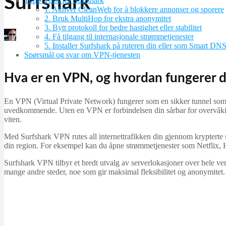
Surfshark
Topp 5 tips for Surfshark
1. Aktiver CleanWeb for å blokkere annonser og sporere
2. Bruk MultiHop for ekstra anonymitet
3. Bytt protokoll for bedre hastighet eller stabilitet
4. Få tilgang til internasjonale strømmetjenester
Martin Jørgensen
5. Installer Surfshark på ruteren din eller som Smart DN
november 4, 2025
Spørsmål og svar om VPN-tjenesten
Hva er en VPN, og hvordan fungerer 
En VPN (Virtual Private Network) fungerer som en sikker tunnel som kob
uvedkommende. Uten en VPN er forbindelsen din sårbar for overvåking
viten.
Med Surfshark VPN rutes all internettrafikken din gjennom krypterte s
din region. For eksempel kan du åpne strømmetjenester som Netflix, Hu
Surfshark VPN tilbyr et bredt utvalg av serverlokasjoner over hele ve
mange andre steder, noe som gir maksimal fleksibilitet og anonymitet.