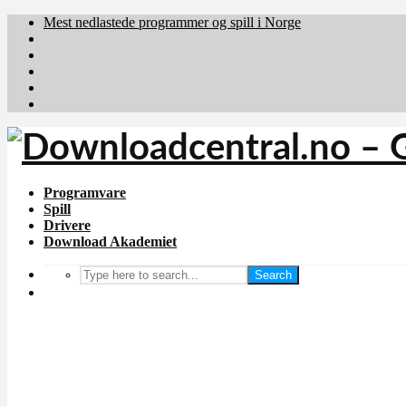
Mest nedlastede programmer og spill i Norge
Download.dk
Downloadcentral.fi
Brafiler.se
holyfile.com
deutschedownloads.de
Programvare
Spill
Drivere
Download Akademiet
Search