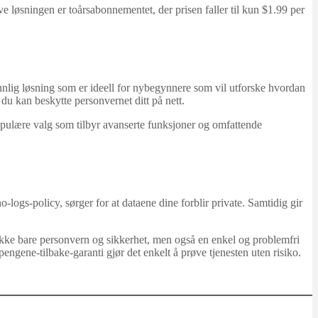
 løsningen er toårsabonnementet, der prisen faller til kun $1.99 per
nnlig løsning som er ideell for nybegynnere som vil utforske hvordan
u kan beskytte personvernet ditt på nett.
ulære valg som tilbyr avanserte funksjoner og omfattende
ogs-policy, sørger for at dataene dine forblir private. Samtidig gir
 ikke bare personvern og sikkerhet, men også en enkel og problemfri
ngene-tilbake-garanti gjør det enkelt å prøve tjenesten uten risiko.