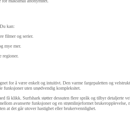
e for maksimal anonymitet.
. Du kan:
e filmer og serier.
og mye mer.
e regioner.
gnet for å være enkelt og intuitivt. Den varme fargepaletten og velstrukt
alle funksjoner uten unødvendig kompleksitet.
 få klikk. Surfshark støtter dessuten flere språk og tilbyr detaljerte veil
ellom avanserte funksjoner og en strømlinjeformet brukeropplevelse, n
ten at det går utover hastighet eller brukervennlighet.