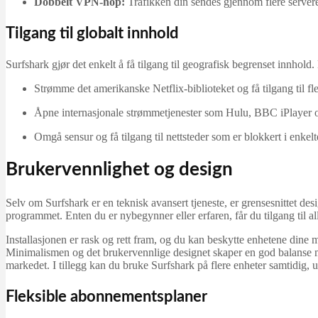
Dobbelt VPN-hop:
Trafikken din sendes gjennom flere server
Tilgang til globalt innhold
Surfshark gjør det enkelt å få tilgang til geografisk begrenset innhold
Strømme det amerikanske Netflix-biblioteket og få tilgang til fler
Åpne internasjonale strømmetjenester som Hulu, BBC iPlayer 
Omgå sensur og få tilgang til nettsteder som er blokkert i enkelt
Brukervennlighet og design
Selv om Surfshark er en teknisk avansert tjeneste, er grensesnittet desi
programmet. Enten du er nybegynner eller erfaren, får du tilgang til 
Installasjonen er rask og rett fram, og du kan beskytte enhetene dine med
Minimalismen og det brukervennlige designet skaper en god balanse m
markedet. I tillegg kan du bruke Surfshark på flere enheter samtidig, u
Fleksible abonnementsplaner