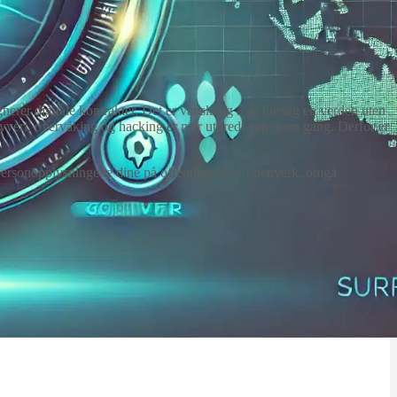
erer digitale kontrakter. Det er vanskelig å se for seg en verden uten
atyveri, overvåking og hacking er mer utbredt enn noen gang. Derfor er
 personopplysningene dine på offentlige Wi‑Fi-nettverk, omgå