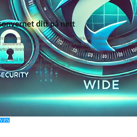
onvernet ditt på nett
r med venner og familie, handler varer, sjekker bankinformasjon og sign
er sannheten at personvernet vårt kan være utsatt. Cybertrusler som dat
aktiviteten din og beskytte din digitale identitet.
deg også friheten til å surfe uten begrensninger. Enten du vil beskytte
 Surfshark en pålitelig og effektiv løsning.
VPN