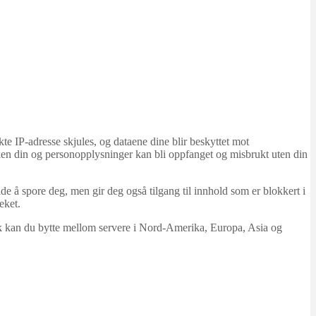
te IP‑adresse skjules, og dataene dine blir beskyttet mot
ken din og personopplysninger kan bli oppfanget og misbrukt uten din
e å spore deg, men gir deg også tilgang til innhold som er blokkert i
eket.
likk kan du bytte mellom servere i Nord-Amerika, Europa, Asia og