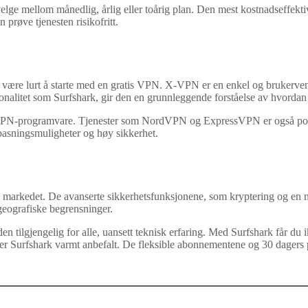
ge mellom månedlig, årlig eller toårig plan. Den mest kostnadseffektive
 prøve tjenesten risikofritt.
et være lurt å starte med en gratis VPN. X-VPN er en enkel og brukerve
litet som Surfshark, gir den en grunnleggende forståelse av hvordan d
for VPN-programvare. Tjenester som NordVPN og ExpressVPN er også pop
ilpasningsmuligheter og høy sikkerhet.
arkedet. De avanserte sikkerhetsfunksjonene, som kryptering og en no-l
 geografiske begrensninger.
 tilgjengelig for alle, uansett teknisk erfaring. Med Surfshark får du
er Surfshark varmt anbefalt. De fleksible abonnementene og 30 dagers pe