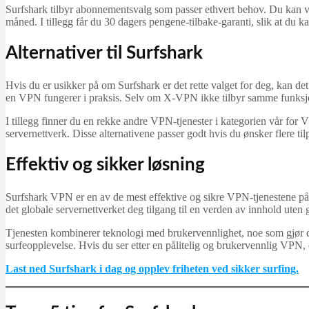
Surfshark tilbyr abonnementsvalg som passer ethvert behov. Du kan vel
måned. I tillegg får du 30 dagers pengene-tilbake-garanti, slik at du kan
Alternativer til Surfshark
Hvis du er usikker på om Surfshark er det rette valget for deg, kan d
en VPN fungerer i praksis. Selv om X-VPN ikke tilbyr samme funksjona
I tillegg finner du en rekke andre VPN-tjenester i kategorien vår 
servernettverk. Disse alternativene passer godt hvis du ønsker flere t
Effektiv og sikker løsning
Surfshark VPN er en av de mest effektive og sikre VPN‑tjenestene på m
det globale servernettverket deg tilgang til en verden av innhold uten
Tjenesten kombinerer teknologi med brukervennlighet, noe som gjør den
surfeopplevelse. Hvis du ser etter en pålitelig og brukervennlig VPN, 
Last ned Surfshark i dag og opplev friheten ved sikker surfing.