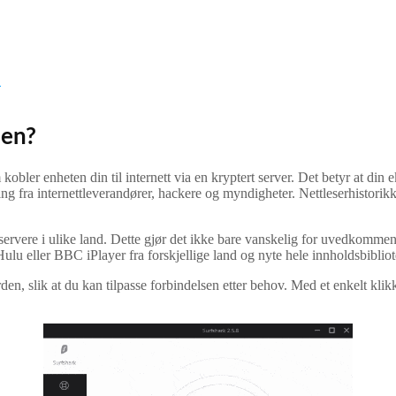
S
den?
ler enheten din til internett via en kryptert server. Det betyr at din ek
 fra internettleverandører, hackere og myndigheter. Nettleserhistorik
ervere i ulike land. Dette gjør det ikke bare vanskelig for uvedkommend
lu eller BBC iPlayer fra forskjellige land og nyte hele innholdsbibliot
rden, slik at du kan tilpasse forbindelsen etter behov. Med et enkelt k