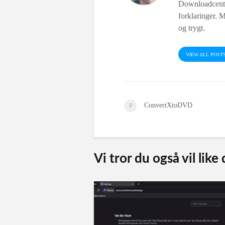
Downloadcentr
forklaringer. M
og trygt.
VIEW ALL POST
ConvertXtoDVD
Vi tror du også vil like