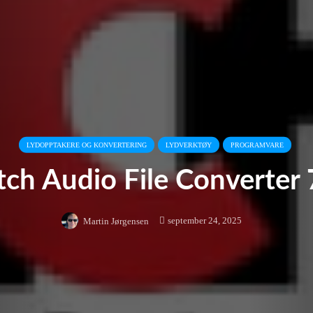
LYDOPPTAKERE OG KONVERTERING
LYDVERKTØY
PROGRAMVARE
tch Audio File Converter 
september 24, 2025
Martin Jørgensen