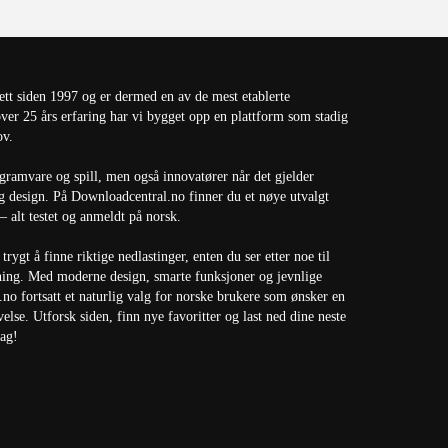
tt siden 1997 og er dermed en av de mest etablerte
ver 25 års erfaring har vi bygget opp en plattform som stadig
ov.
ogramvare og spill, men også innovatører når det gjelder
og design. På Downloadcentral.no finner du et nøye utvalgt
 alt testet og anmeldt på norsk.
trygt å finne riktige nedlastinger, enten du ser etter noe til
ning. Med moderne design, smarte funksjoner og jevnlige
no fortsatt et naturlig valg for norske brukere som ønsker en
else. Utforsk siden, finn nye favoritter og last ned dine neste
dag!