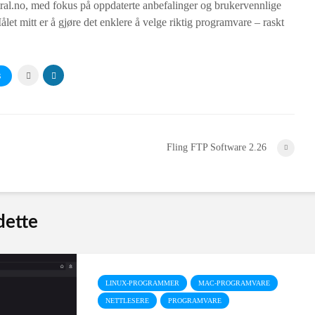
al.no, med fokus på oppdaterte anbefalinger og brukervennlige
ålet mitt er å gjøre det enklere å velge riktig programvare – raskt
S
Fling FTP Software 2.26
 dette
LINUX-PROGRAMMER
MAC-PROGRAMVARE
NETTLESERE
PROGRAMVARE