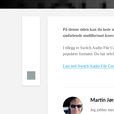
På denne siden kan du laste n
omfattende multiformat-konve
I tillegg er Switch Audio File C
populære formater. Du har selvf
Last ned Switch Audio File Con
Martin Jø
Jeg jobber me