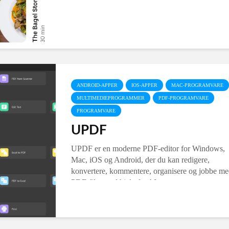
ANDROID-APPER
IOS-APPER
MAC-PROGRAMVARE
MULTIMEDIEPROGRAMMER
PDF-PROGRAMVARE
PROGRAMVARE
UPDF
UPDF er en moderne PDF-editor for Windows,
Mac, iOS og Android, der du kan redigere,
konvertere, kommentere, organisere og jobbe m
PDF-filer med hjelp fra AI.