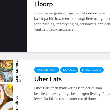
Floorp
Floorp er en gratis og åpen kildekode-nettleser
basert på Firefox, men med langt flere mulighete
for tilpasning, fanestyring og personvern enn den
vanlige Firefox-nettleseren.
ANDROID-APPER
IOS-APPER
PROGRAMVARE
Uber Eats
Uber Eats er en matleveringsapp der du kan
bestille takeaway, følge bestillingen live og få ma
levert fra lokale restauranter rett til døren.