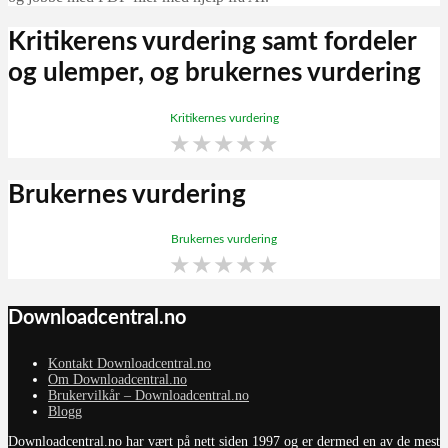
Kritikerens vurdering samt fordeler
og ulemper, og brukernes vurdering
Kritikernes vurdering
★
★
★
★
★
Brukernes vurdering
Brukernes vurdering
★
★
★
★
★
Downloadcentral.no
Kontakt Downloadcentral.no
Om Downloadcentral.no
Brukervilkår – Downloadcentral.no
Blogg
Downloadcentral.no har vært på nett siden 1997 og er dermed en av de mest