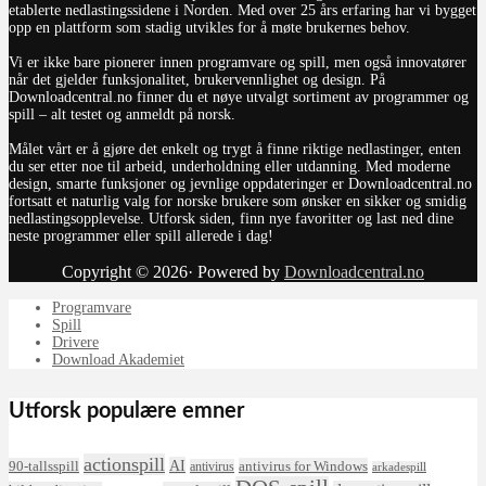
etablerte nedlastingssidene i Norden. Med over 25 års erfaring har vi bygget
opp en plattform som stadig utvikles for å møte brukernes behov.
Vi er ikke bare pionerer innen programvare og spill, men også innovatører
når det gjelder funksjonalitet, brukervennlighet og design. På
Downloadcentral.no finner du et nøye utvalgt sortiment av programmer og
spill – alt testet og anmeldt på norsk.
Målet vårt er å gjøre det enkelt og trygt å finne riktige nedlastinger, enten
du ser etter noe til arbeid, underholdning eller utdanning. Med moderne
design, smarte funksjoner og jevnlige oppdateringer er Downloadcentral.no
fortsatt et naturlig valg for norske brukere som ønsker en sikker og smidig
nedlastingsopplevelse. Utforsk siden, finn nye favoritter og last ned dine
neste programmer eller spill allerede i dag!
Copyright © 2026· Powered by
Downloadcentral.no
Programvare
Spill
Drivere
Download Akademiet
Utforsk populære emner
actionspill
AI
90-tallsspill
antivirus for Windows
antivirus
arkadespill