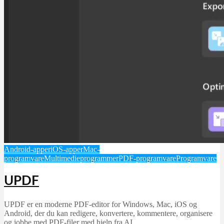
Android-apper
iOS-apper
Mac-
programvare
Multimedieprogrammer
PDF-programvare
Programvare
UPDF
UPDF er en moderne PDF-editor for Windows, Mac, iOS og
Android, der du kan redigere, konvertere, kommentere, organisere
og jobbe med PDF-filer med hjelp fra AI.