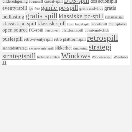
DOS-spill
dos actionspill
bilderedigering
casual-spill
byggespill
gamle pc-spill
eventyrspill
gratis
fps
gratis antivirus
free
gratis spill
klassiske pc-spill
nedlasting
klassiske spill
klassisk spill
klassisk pc-spill
mobilspill
multiplayer
linux
logikkspill
open source
PC-spill
plattformspill
point-and-click
Personvern
retrospill
puslespill
retro-eventyrspill
retro plattformspill
strategi
sikkerhet
sanntidsstrategi
sierra eventyrspill
simulering
Windows
strategispill
Windows
turbasert strategi
Windows-spill
11