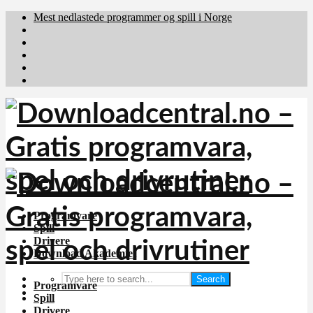
Mest nedlastede programmer og spill i Norge
Download.dk
Downloadcentral.fi
Brafiler.se
holyfile.com
deutschedownloads.de
Programvare
Spill
Drivere
Download Akademiet
Search
Programvare
Spill
Drivere