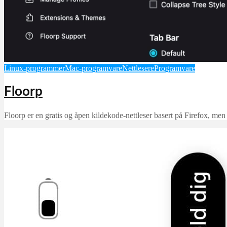
Linux-programmer
Mac-programvare
Nettlesere
Programvare
Floorp
Floorp er en gratis og åpen kildekode-nettleser basert på Firefox, men