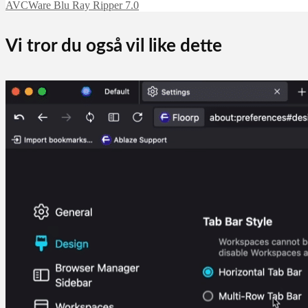
AVCWare Blu Ray Ripper 7.0
Vi tror du også vil like dette