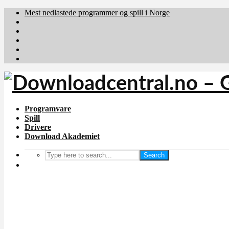
Mest nedlastede programmer og spill i Norge
Download.dk
Downloadcentral.fi
Brafiler.se
holyfile.com
deutschedownloads.de
Programvare
Spill
Drivere
Download Akademiet
Search