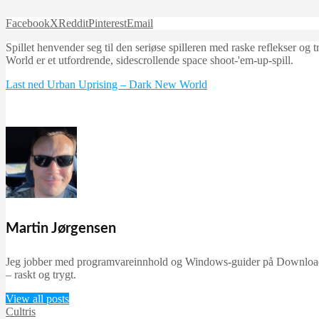
Facebook
X
Reddit
Pinterest
Email
Spillet henvender seg til den seriøse spilleren med raske reflekser og 
World er et utfordrende, sidescrollende space shoot-'em-up-spill.
Last ned Urban Uprising – Dark New World
Martin Jørgensen
Jeg jobber med programvareinnhold og Windows-guider på Downloadcent
– raskt og trygt.
View all posts
Cultris