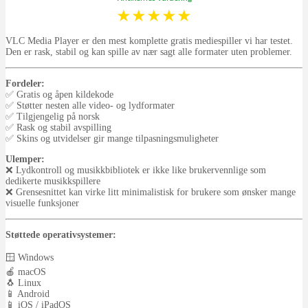
★
★
★
★
★
VLC Media Player er den mest komplette gratis mediespiller vi har testet.
Den er rask, stabil og kan spille av nær sagt alle formater uten problemer.
Fordeler:
✅ Gratis og åpen kildekode
✅ Støtter nesten alle video- og lydformater
✅ Tilgjengelig på norsk
✅ Rask og stabil avspilling
✅ Skins og utvidelser gir mange tilpasningsmuligheter
Ulemper:
❌ Lydkontroll og musikkbibliotek er ikke like brukervennlige som
dedikerte musikkspillere
❌ Grensesnittet kan virke litt minimalistisk for brukere som ønsker mange
visuelle funksjoner
Støttede operativsystemer:
🪟 Windows
🍎 macOS
🐧 Linux
📱 Android
📱 iOS / iPadOS