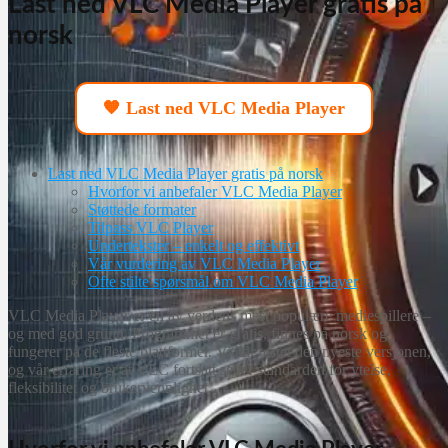
Last ned VLC Media Player gratis på
norsk
🧡 Last ned VLC Media Player
Last ned VLC Media Player gratis på norsk
Hvorfor vi anbefaler VLC Media Player
Støttede formater
Tilpass VLC Player
Undertekster – enkelt og effektivt
Vår vurdering av VLC Media Player
Ofte stilte spørsmål om VLC Media Player
VLC Media Player er en av verdens mest populære mediespillere –
og med god grunn. Programmet er gratis, finnes på norsk og
fungerer på de fleste plattformer. Vi har testet den nyeste versjonen,
og vår erfaring er at VLC fortsatt setter standarden for ytelse,
fleksibilitet og brukervennlighet.