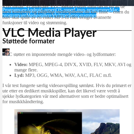
Kort fortalt: Vi anbefaler VLC Media Player fordi det er en av de
Programvare
Android-apper
iOS-apper
Linux-programmer
Mac-
mest komplette og pålitelige mediespillerne du kan finne – enten du
programvare
Mediespillere
Multimedieprogrammer
bare skal spille av en enkel MP3‑fil eller trenger avanserte
funksjoner til video og strømming.
VLC Media Player
Støttede formater
Martin Jørgensen
VLC støtter en imponerende mengde video- og lydformater:
april 21, 2026
Video:
MPEG, MPEG-4, DIVX, XVID, FLV, MKV, AVI og
mange flere.
Lyd:
MP3, OGG, WMA, WAV, AAC, FLAC m.fl.
I vår test fungerte særlig videoavspilling sømløst. Hvis du primært er
ute etter en dedikert musikkspiller, kan det likevel være verdt å
sjekke lydkategorien vår med alternativer som er bedre optimalisert
for musikkhåndtering.