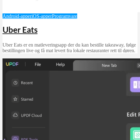
Android-apper
iOS-apper
Programvare
Uber Eats
Uber Eats er en matleveringsapp der du kan bestille takeaway, følge
bestillingen live og få mat levert fra lokale restauranter rett til døren.