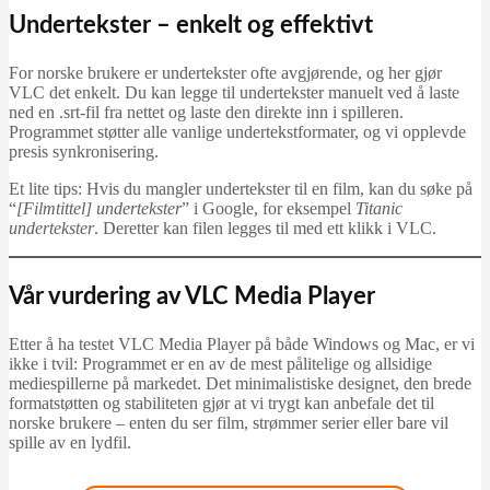
Undertekster – enkelt og effektivt
For norske brukere er undertekster ofte avgjørende, og her gjør
VLC det enkelt. Du kan legge til undertekster manuelt ved å laste
ned en .srt‑fil fra nettet og laste den direkte inn i spilleren.
Programmet støtter alle vanlige undertekstformater, og vi opplevde
presis synkronisering.
Et lite tips: Hvis du mangler undertekster til en film, kan du søke på
“
[Filmtittel] undertekster
” i Google, for eksempel
Titanic
undertekster
. Deretter kan filen legges til med ett klikk i VLC.
Vår vurdering av VLC Media Player
Etter å ha testet VLC Media Player på både Windows og Mac, er vi
ikke i tvil: Programmet er en av de mest pålitelige og allsidige
mediespillerne på markedet. Det minimalistiske designet, den brede
formatstøtten og stabiliteten gjør at vi trygt kan anbefale det til
norske brukere – enten du ser film, strømmer serier eller bare vil
spille av en lydfil.