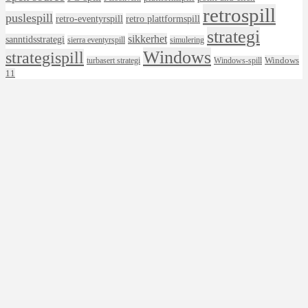
retrospill
puslespill
retro-eventyrspill
retro plattformspill
strategi
sikkerhet
sanntidsstrategi
sierra eventyrspill
simulering
Windows
strategispill
Windows
turbasert strategi
Windows-spill
11