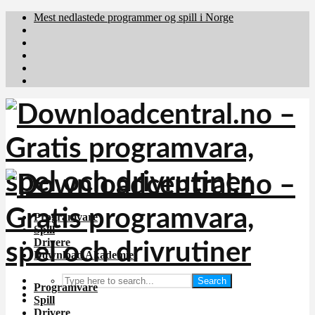
Mest nedlastede programmer og spill i Norge
Download.dk
Downloadcentral.fi
Brafiler.se
holyfile.com
deutschedownloads.de
Programvare
Spill
Drivere
Download Akademiet
Search
Programvare
Spill
Drivere