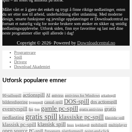
spill – alt testet og anmeldt på norsk.
Målet vårt er å gjøre det enkelt og trygt å finne riktige nedlastinger, enten
du ser etter noe til arbeid, underholdning eller utdanning. Med moderne
design, smarte funksjoner og jevnlige oppdateringer er Downloadcentral.no
fortsatt et naturlig valg for norske brukere som ønsker en sikker og smidig
nedlastingsopplevelse. Utforsk siden, finn nye favoritter og last ned dine
neste programmer eller spill allerede i dag!
Copyright © 2026· Powered by
Downloadcentral.no
Programvare
Spill
Drivere
Download Akademiet
Utforsk populære emner
actionspill
AI
90-tallsspill
antivirus for Windows
antivirus
arkadespill
DOS-spill
dos actionspill
bilderedigering
casual-spill
byggespill
gamle pc-spill
eventyrspill
gratis
fps
gratis antivirus
free
gratis spill
klassiske pc-spill
nedlasting
klassiske spill
klassisk spill
klassisk pc-spill
mobilspill
multiplayer
linux
logikkspill
open source
PC-spill
plattformspill
point-and-click
Personvern