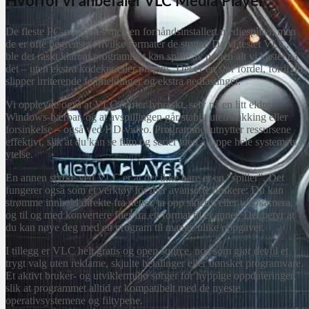
Hvorfor vi anbefaler VLC Media Player
De fleste PC-er leveres med en forhåndsinstallert mediespiller, men
de er ofte begrenset i hvilke formater de støtter. Da vi testet VLC,
ble det raskt klart at programmet kan spille av nesten alt vi kastet på
det – uten ekstra kodeker eller plugins. Det er en stor fordel, fordi du
slipper irriterende feilmeldinger og ekstra nedlastinger.
Vi opplevde også at VLC starter lynraskt, selv på en litt eldre
Windows‑bærbar, og at avspillingen går stabilt uten hakking eller
forsinkelse – også ved HD‑video. Programmet utnytter ressursene
effektivt, slik at du kan se film og serier uten å tappe hele systemets
ytelse.
En annen styrke ved VLC er at det ikke bare er en “spiller”. Det
fungerer også som et verktøy for mer avanserte brukere: Du kan
strømme innhold direkte fra nettet, ta opp skjerm eller webkamera,
og til og med konvertere filer fra ett format til et annet. Det betyr at
du kan nøye deg med ett program til mange ulike oppgaver.
I tillegg er VLC helt gratis og open source, noe som gjør det til et
trygt valg uten reklame, skjulte betalinger eller uønsket programvare.
Et aktivt bruker- og utviklermiljø sørger for hyppige oppdateringer,
slik at programmet alltid er kompatibelt med de nyeste
operativsystemene og filtypene.