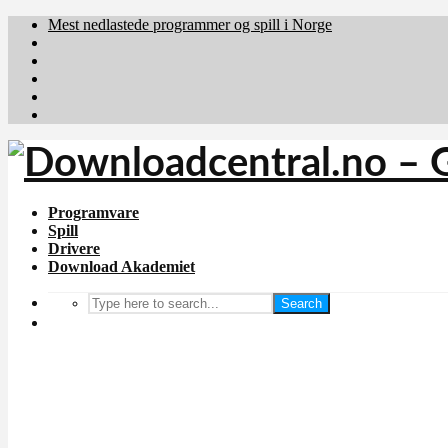
Mest nedlastede programmer og spill i Norge
Download.dk
Downloadcentral.fi
Brafiler.se
holyfile.com
deutschedownloads.de
Programvare
Spill
Drivere
Download Akademiet
Search