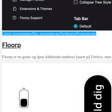
Linux-programmer
Mac-programvare
Nettlesere
Programvare
Floorp
Floorp er en gratis og åpen kildekode-nettleser basert på Firefox, men