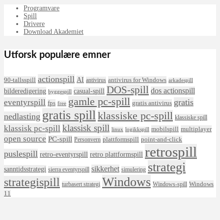
Programvare
Spill
Drivere
Download Akademiet
Utforsk populære emner
actionspill
AI
90-tallsspill
antivirus for Windows
antivirus
arkadespill
DOS-spill
dos actionspill
bilderedigering
casual-spill
byggespill
gamle pc-spill
eventyrspill
gratis
fps
gratis antivirus
free
gratis spill
klassiske pc-spill
nedlasting
klassiske spill
klassisk spill
klassisk pc-spill
mobilspill
multiplayer
linux
logikkspill
open source
PC-spill
plattformspill
point-and-click
Personvern
retrospill
puslespill
retro-eventyrspill
retro plattformspill
strategi
sikkerhet
sanntidsstrategi
sierra eventyrspill
simulering
Windows
strategispill
Windows
turbasert strategi
Windows-spill
11