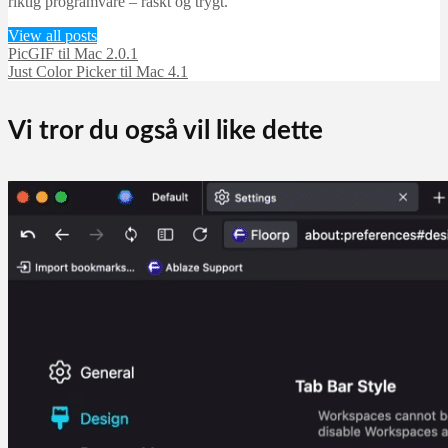
riktig programvare – raskt og trygt.
View all posts
PicGIF til Mac 2.0.1
Just Color Picker til Mac 4.1
Vi tror du også vil like dette