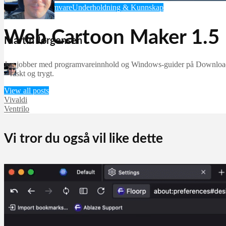
Generelt
Programvare
Underholdning & Kunnskap
Web Cartoon Maker 1.5
Martin Jørgensen
Jeg jobber med programvareinnhold og Windows-guider på Downloadcent
Martin Jørgensen
– raskt og trygt.
september 23, 2025
View all posts
Vivaldi
Ventrilo
Vi tror du også vil like dette