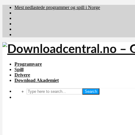
Mest nedlastede programmer og spill i Norge
Download.dk
Downloadcentral.fi
Brafiler.se
holyfile.com
deutschedownloads.de
Programvare
Spill
Drivere
Download Akademiet
Search