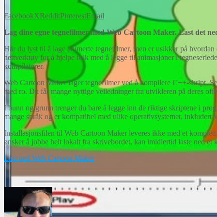
Facebook
X
Reddit
Pinterest
Email
Lag dine egne tegnefilmer med Web Cartoon Maker. Last det ned 
Har du lyst til å lage animerte tegnefilmer, men er usikker på hvorda
nettverktøy for å hjelpe folk med å legge til animasjoner i tegneseried
kompilatorer.
Web Cartoon Maker lager tegnefilmer ved å kompilere C++-skript. Sel
med ro. Du får mange nyttige veiledninger fra utvikleren på deres off
I bunn og grunn trenger du bare å legge inn de riktige skriptene i pro
mange språk og er kompatibel med ulike operativsystemer, inkludert Wi
Installasjonsfilen til Web Cartoon Maker leveres ikke med et komplett 
ønsker å jobbe helt lokalt fra skrivebordet, kan imidlertid laste ned et
Last ned Web Cartoon Maker