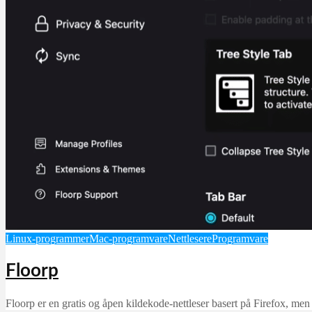
Linux-programmer
Mac-programvare
Nettlesere
Programvare
Floorp
Floorp er en gratis og åpen kildekode-nettleser basert på Firefox, men