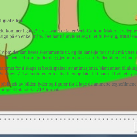
gratis her.
n du kommer i gang? Hvis svaret er ja, er Web Cartoon Maker et velegne
esign på en enkel måte. Det har nå utviklet seg til et fullverdig, fritt
v om det kan høres skremmende ut, og du kanskje tror at du må være e
isielle nettsted som guider deg gjennom prosessen. Veiledningene inneho
grammet for å skape et bredt spekter av animasjoner, blant annet blinki
ndows 7. Talemotoren er relativt liten og låter likt uansett hvilket sy
bibliotek av bilder, lyder og figurer for å lage de animerte tegnefilme
 komplett bibliotek i ZIP-format.