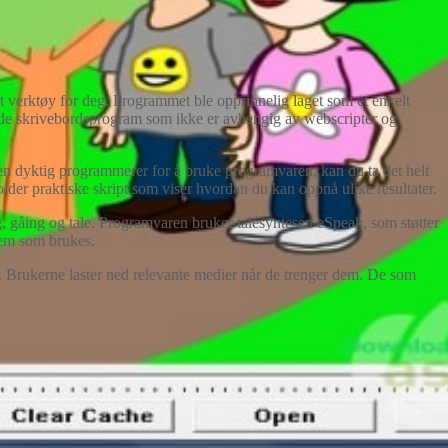
t verktøy for deg. Programmet ble opprinnelig laget som et enkelt
stående skrivebordsprogram som ikke er avhengig av webscripter og
n dyktig programmerer for å bruke programvaren, kan du ta det helt
lder praktiske skript som viser hvordan du kan oppnå ulike resultater.
ng, gåing og tale. Programvaren bruker talesyntesen eSpeak, som støtter
stem som brukes.
ne. Brukerne laster ned relevante medier når de trenger dem. De som