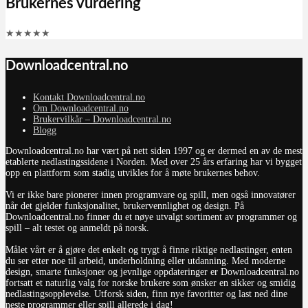
Brukernes vurdering
★
★
★
★
★
Downloadcentral.no
Kontakt Downloadcentral.no
Om Downloadcentral.no
Brukervilkår – Downloadcentral.no
Blogg
Downloadcentral.no har vært på nett siden 1997 og er dermed en av de mest
etablerte nedlastingssidene i Norden. Med over 25 års erfaring har vi bygget
opp en plattform som stadig utvikles for å møte brukernes behov.
Vi er ikke bare pionerer innen programvare og spill, men også innovatører
når det gjelder funksjonalitet, brukervennlighet og design. På
Downloadcentral.no finner du et nøye utvalgt sortiment av programmer og
spill – alt testet og anmeldt på norsk.
Målet vårt er å gjøre det enkelt og trygt å finne riktige nedlastinger, enten
du ser etter noe til arbeid, underholdning eller utdanning. Med moderne
design, smarte funksjoner og jevnlige oppdateringer er Downloadcentral.no
fortsatt et naturlig valg for norske brukere som ønsker en sikker og smidig
nedlastingsopplevelse. Utforsk siden, finn nye favoritter og last ned dine
neste programmer eller spill allerede i dag!