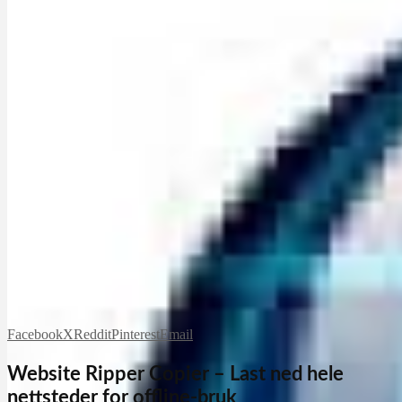
Facebook
X
Reddit
Pinterest
Email
Website Ripper Copier – Last ned hele
nettsteder for offline-bruk