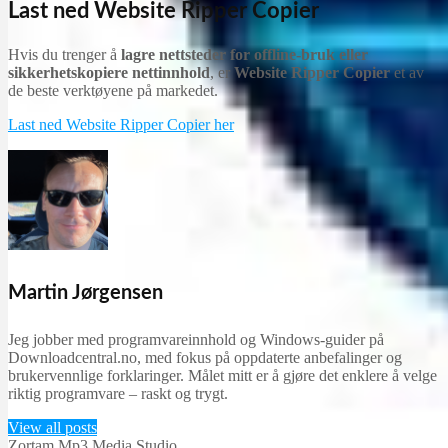
Last ned Website Ripper Copier
Hvis du trenger å
lagre nettsteder for offline-bruk eller
sikkerhetskopiere nettinnhold
, er
Website Ripper Copier
et av
de beste verktøyene på markedet.
Last ned Website Ripper Copier her
Martin Jørgensen
Jeg jobber med programvareinnhold og Windows-guider på
Downloadcentral.no, med fokus på oppdaterte anbefalinger og
brukervennlige forklaringer. Målet mitt er å gjøre det enklere å velge
riktig programvare – raskt og trygt.
View all posts
Zortam Mp3 Media Studio