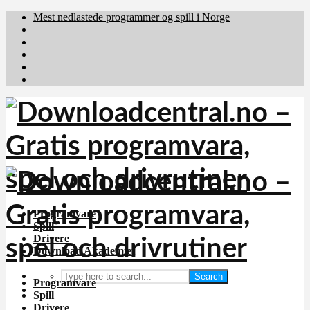
Mest nedlastede programmer og spill i Norge
Download.dk
Downloadcentral.fi
Brafiler.se
holyfile.com
deutschedownloads.de
Programvare
Spill
Drivere
Download Akademiet
Search
Programvare
Spill
Drivere