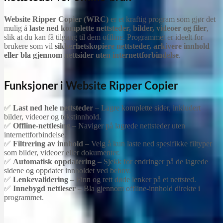
Website Ripper Copier (WRC)
er et kraftig program som gjør det
mulig å
laste ned komplette nettsteder, bilder, videoer og filer
,
slik at du kan få tilgang til dem offline. Programmet er ideelt for
brukere som vil
sikkerhetskopiere nettsteder, arkivere innhold
eller bla gjennom nettsider uten internettforbindelse
.
Funksjoner i Website Ripper Copier
✅
Last ned hele nettsteder
– Lagre komplette sider, inkludert
bilder, videoer og tekstinnhold.
✅
Offline-nettlesing
– Naviger på lagrede nettsteder uten
internettforbindelse.
✅
Filtrering av innhold
– Velg å kun laste ned spesifikke filtyper
som bilder, videoer eller dokumenter.
✅
Automatisk oppdatering
– Sjekk for endringer på de lagrede
sidene og oppdater innholdet ved behov.
✅
Lenkevalidering
– Finn og rett døde lenker på et nettsted.
✅
Innebygd nettleser
– Bla gjennom offline-innhold direkte i
programmet.