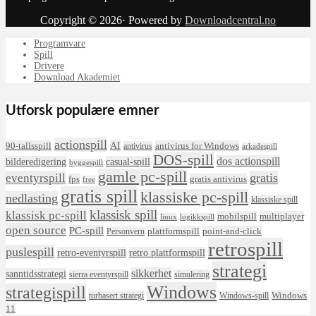
Copyright © 2026· Powered by
Downloadcentral.no
Programvare
Spill
Drivere
Download Akademiet
Utforsk populære emner
actionspill
AI
90-tallsspill
antivirus for Windows
antivirus
arkadespill
DOS-spill
dos actionspill
bilderedigering
casual-spill
byggespill
gamle pc-spill
eventyrspill
gratis
fps
gratis antivirus
free
gratis spill
klassiske pc-spill
nedlasting
klassiske spill
klassisk spill
klassisk pc-spill
mobilspill
multiplayer
linux
logikkspill
open source
PC-spill
plattformspill
point-and-click
Personvern
retrospill
puslespill
retro-eventyrspill
retro plattformspill
strategi
sikkerhet
sanntidsstrategi
sierra eventyrspill
simulering
Windows
strategispill
Windows
turbasert strategi
Windows-spill
11