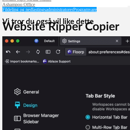
Ashampoo Office
Fildeling og nedlastingsadministratorer
Programvare
Vi tror du også vil like dette
Website Ripper Copier
Martin Jørgensen
september 25, 2025