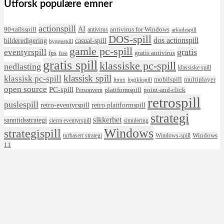
Utforsk populære emner
actionspill
AI
90-tallsspill
antivirus for Windows
antivirus
arkadespill
DOS-spill
dos actionspill
bilderedigering
casual-spill
byggespill
gamle pc-spill
eventyrspill
gratis
fps
gratis antivirus
free
gratis spill
klassiske pc-spill
nedlasting
klassiske spill
klassisk spill
klassisk pc-spill
mobilspill
multiplayer
linux
logikkspill
open source
PC-spill
plattformspill
point-and-click
Personvern
retrospill
puslespill
retro-eventyrspill
retro plattformspill
strategi
sikkerhet
sanntidsstrategi
sierra eventyrspill
simulering
Windows
strategispill
Windows
turbasert strategi
Windows-spill
11