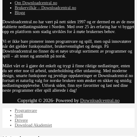
Om Downloadcentral.no
Brukervilkår – Downloadcentral.no
Blogg
Downloadcentral.no har vært på nett siden 1997 og er dermed en av de mest
etablerte nedlastingssidene i Norden. Med over 25 års erfaring har vi bygget
opp en plattform som stadig utvikles for å møte brukernes behov.
Vi er ikke bare pionerer innen programvare og spill, men også innovatører
når det gjelder funksjonalitet, brukervennlighet og design. På
Downloadcentral.no finner du et nøye utvalgt sortiment av programmer og
spill – alt testet og anmeldt på norsk.
Målet vårt er å gjøre det enkelt og trygt å finne riktige nedlastinger, enten
du ser etter noe til arbeid, underholdning eller utdanning. Med moderne
design, smarte funksjoner og jevnlige oppdateringer er Downloadcentral.no
fortsatt et naturlig valg for norske brukere som ønsker en sikker og smidig
nedlastingsopplevelse. Utforsk siden, finn nye favoritter og last ned dine
neste programmer eller spill allerede i dag!
Copyright © 2026· Powered by
Downloadcentral.no
Programvare
Spill
Drivere
Download Akademiet