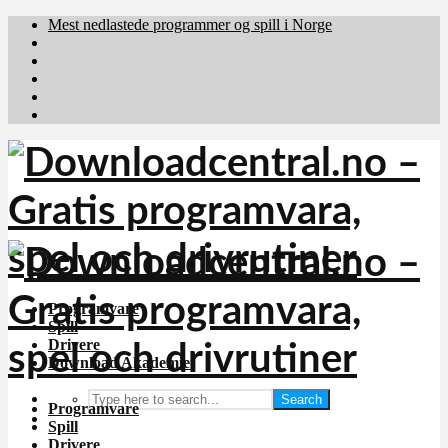
Mest nedlastede programmer og spill i Norge
Download.dk
Downloadcentral.fi
Brafiler.se
holyfile.com
deutschedownloads.de
Programvare
Spill
Drivere
Download Akademiet
Search
Programvare
Spill
Drivere