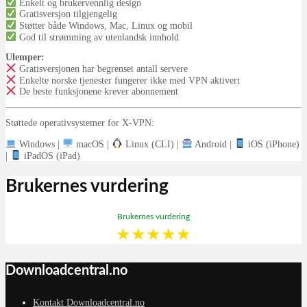
Enkelt og brukervennlig design
Gratisversjon tilgjengelig
Støtter både Windows, Mac, Linux og mobil
God til strømming av utenlandsk innhold
Ulemper:
Gratisversjonen har begrenset antall servere
Enkelte norske tjenester fungerer ikke med VPN aktivert
De beste funksjonene krever abonnement
Støttede operativsystemer for X-VPN:
Windows |
macOS |
Linux (CLI) |
Android |
iOS (iPhone)
|
iPadOS (iPad)
Brukernes vurdering
Brukernes vurdering
★
★
★
★
★
Downloadcentral.no
Kontakt Downloadcentral.no