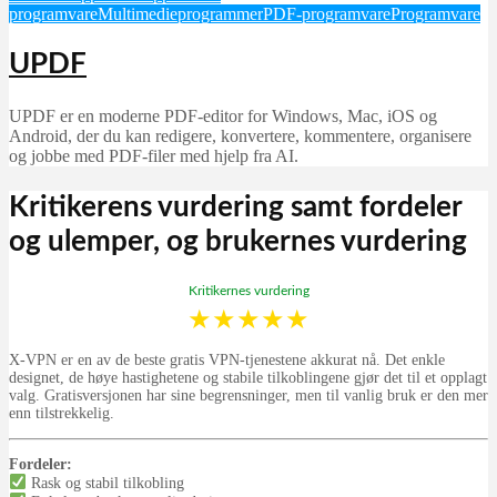
programvare
Multimedieprogrammer
PDF-programvare
Programvare
UPDF
UPDF er en moderne PDF-editor for Windows, Mac, iOS og
Android, der du kan redigere, konvertere, kommentere, organisere
og jobbe med PDF-filer med hjelp fra AI.
Kritikerens vurdering samt fordeler
og ulemper, og brukernes vurdering
Kritikernes vurdering
★
★
★
★
★
X-VPN er en av de beste gratis VPN-tjenestene akkurat nå. Det enkle
designet, de høye hastighetene og stabile tilkoblingene gjør det til et opplagt
valg. Gratisversjonen har sine begrensninger, men til vanlig bruk er den mer
enn tilstrekkelig.
Fordeler:
Rask og stabil tilkobling