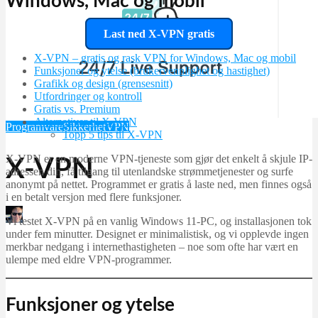
Windows, Mac og mobil
Last ned X-VPN gratis
X-VPN – gratis og rask VPN for Windows, Mac og mobil
Funksjoner og ytelse (brukervennlighet og hastighet)
Grafikk og design (grensesnitt)
Utfordringer og kontroll
Gratis vs. Premium
Alternativer til X-VPN
Programvare
Sikkerhet
VPN
Topp 5 tips til X‑VPN
X-VPN er en moderne VPN-tjeneste som gjør det enkelt å skjule IP-
X-VPN
adressen din, få tilgang til utenlandske strømmetjenester og surfe
anonymt på nettet. Programmet er gratis å laste ned, men finnes også
i en betalt versjon med flere funksjoner.
Martin Jørgensen
Vi testet X-VPN på en vanlig Windows 11-PC, og installasjonen tok
november 4, 2025
under fem minutter. Designet er minimalistisk, og vi opplevde ingen
merkbar nedgang i internethastigheten – noe som ofte har vært en
ulempe med eldre VPN-programmer.
Funksjoner og ytelse