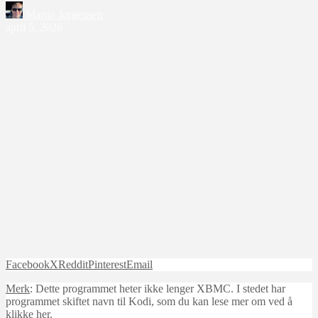
Martin Jørgensen
april 5, 2026
Facebook
X
Reddit
Pinterest
Email
Merk
: Dette programmet heter ikke lenger XBMC. I stedet har
programmet skiftet navn til Kodi, som du kan lese mer om ved å
klikke her.