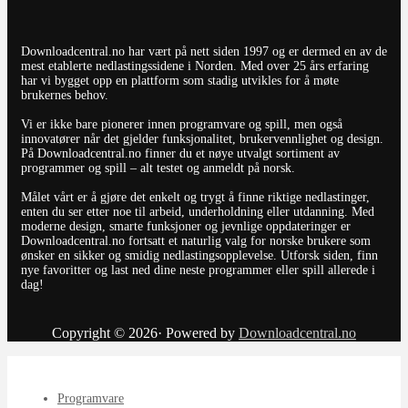
Downloadcentral.no har vært på nett siden 1997 og er dermed en av de
mest etablerte nedlastingssidene i Norden. Med over 25 års erfaring
har vi bygget opp en plattform som stadig utvikles for å møte
brukernes behov.
Vi er ikke bare pionerer innen programvare og spill, men også
innovatører når det gjelder funksjonalitet, brukervennlighet og design.
På Downloadcentral.no finner du et nøye utvalgt sortiment av
programmer og spill – alt testet og anmeldt på norsk.
Målet vårt er å gjøre det enkelt og trygt å finne riktige nedlastinger,
enten du ser etter noe til arbeid, underholdning eller utdanning. Med
moderne design, smarte funksjoner og jevnlige oppdateringer er
Downloadcentral.no fortsatt et naturlig valg for norske brukere som
ønsker en sikker og smidig nedlastingsopplevelse. Utforsk siden, finn
nye favoritter og last ned dine neste programmer eller spill allerede i
dag!
Copyright © 2026· Powered by
Downloadcentral.no
Programvare