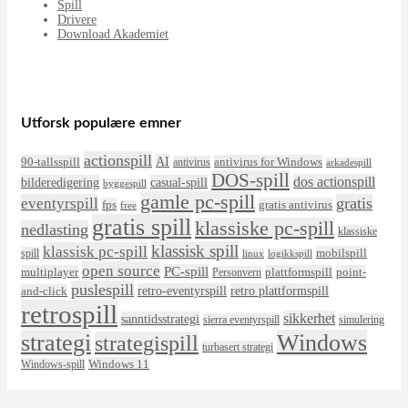
Spill
Drivere
Download Akademiet
Utforsk populære emner
actionspill
AI
90-tallsspill
antivirus for Windows
antivirus
arkadespill
DOS-spill
dos actionspill
bilderedigering
casual-spill
byggespill
gamle pc-spill
eventyrspill
gratis
fps
gratis antivirus
free
gratis spill
klassiske pc-spill
nedlasting
klassiske
klassisk spill
klassisk pc-spill
mobilspill
spill
linux
logikkspill
open source
PC-spill
multiplayer
plattformspill
point-
Personvern
puslespill
retro-eventyrspill
retro plattformspill
and-click
retrospill
sikkerhet
sanntidsstrategi
sierra eventyrspill
simulering
strategi
Windows
strategispill
turbasert strategi
Windows 11
Windows-spill