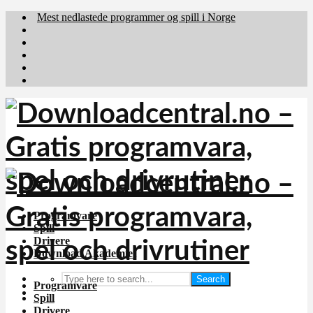
Mest nedlastede programmer og spill i Norge
Download.dk
Downloadcentral.fi
Brafiler.se
holyfile.com
deutschedownloads.de
Programvare
Spill
Drivere
Download Akademiet
Search
Programvare
Spill
Drivere