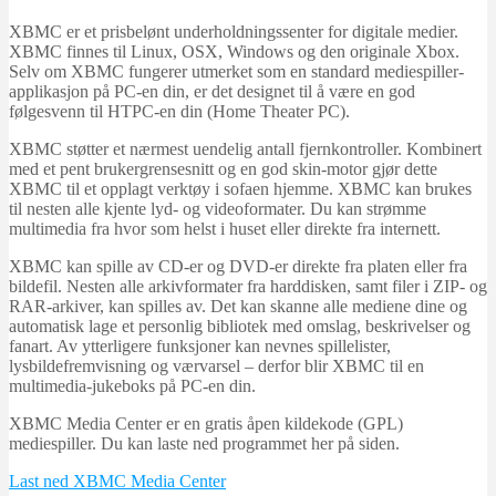
XBMC er et prisbelønt underholdningssenter for digitale medier.
XBMC finnes til Linux, OSX, Windows og den originale Xbox.
Selv om XBMC fungerer utmerket som en standard mediespiller-
applikasjon på PC-en din, er det designet til å være en god
følgesvenn til HTPC-en din (Home Theater PC).
XBMC støtter et nærmest uendelig antall fjernkontroller. Kombinert
med et pent brukergrensesnitt og en god skin-motor gjør dette
XBMC til et opplagt verktøy i sofaen hjemme. XBMC kan brukes
til nesten alle kjente lyd- og videoformater. Du kan strømme
multimedia fra hvor som helst i huset eller direkte fra internett.
XBMC kan spille av CD-er og DVD-er direkte fra platen eller fra
bildefil. Nesten alle arkivformater fra harddisken, samt filer i ZIP- og
RAR-arkiver, kan spilles av. Det kan skanne alle mediene dine og
automatisk lage et personlig bibliotek med omslag, beskrivelser og
fanart. Av ytterligere funksjoner kan nevnes spillelister,
lysbildefremvisning og værvarsel – derfor blir XBMC til en
multimedia-jukeboks på PC-en din.
XBMC Media Center er en gratis åpen kildekode (GPL)
mediespiller. Du kan laste ned programmet her på siden.
Last ned XBMC Media Center