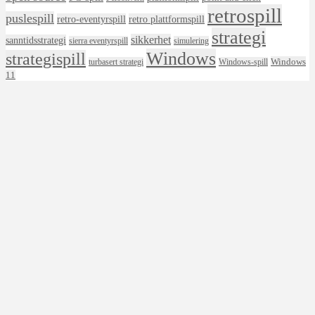
retrospill
puslespill
retro-eventyrspill
retro plattformspill
strategi
sikkerhet
sanntidsstrategi
sierra eventyrspill
simulering
Windows
strategispill
Windows
turbasert strategi
Windows-spill
11