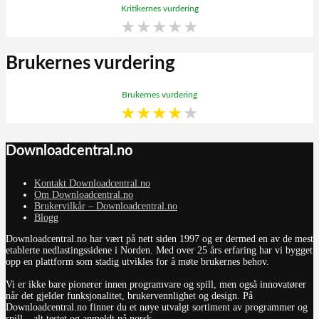
Kritikernes vurdering
★
★
★
★
★
Brukernes vurdering
Brukernes vurdering
★
★
★
★
★
Downloadcentral.no
Kontakt Downloadcentral.no
Om Downloadcentral.no
Brukervilkår – Downloadcentral.no
Blogg
Downloadcentral.no har vært på nett siden 1997 og er dermed en av de mest
etablerte nedlastingssidene i Norden. Med over 25 års erfaring har vi bygget
opp en plattform som stadig utvikles for å møte brukernes behov.
Vi er ikke bare pionerer innen programvare og spill, men også innovatører
når det gjelder funksjonalitet, brukervennlighet og design. På
Downloadcentral.no finner du et nøye utvalgt sortiment av programmer og
spill – alt testet og anmeldt på norsk.