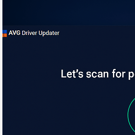
Drivere
P-Å
Xerox
Xerox Multifunction &
Fax-drivere
Martin Jørgensen
september 24, 2025