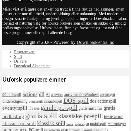
Målet vårt er å gjøre det enkelt og trygt å finne riktige nedlastinger, enten
du ser etter noe til arbeid, underholdning eller utdanning. Med moderne
design, smarte funksjoner og jevnlige oppdateringer er Downloadcentral.no
fortsatt et naturlig valg for norske brukere som ønsker en sikker og smidig
nedlastingsopplevelse. Utforsk siden, finn nye favoritter og last ned dine
neste programmer eller spill allerede i dag!
Copyright © 2026· Powered by
Downloadcentral.no
Programvare
Spill
Drivere
Download Akademiet
Utforsk populære emner
actionspill
AI
90-tallsspill
antivirus for Windows
antivirus
arkadespill
DOS-spill
dos actionspill
bilderedigering
casual-spill
byggespill
gamle pc-spill
eventyrspill
gratis
fps
gratis antivirus
free
gratis spill
klassiske pc-spill
nedlasting
klassiske spill
klassisk spill
klassisk pc-spill
mobilspill
multiplayer
linux
logikkspill
open source
PC-spill
plattformspill
point-and-click
Personvern