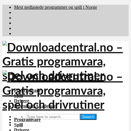
Mest nedlastede programmer og spill i Norge
Download.dk
Downloadcentral.fi
Brafiler.se
holyfile.com
deutschedownloads.de
Programvare
Spill
Drivere
Download Akademiet
Search
Programvare
Spill
Drivere