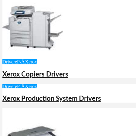
Drivere
P-Å
Xerox
Xerox Copiers Drivers
Drivere
P-Å
Xerox
Xerox Production System Drivers