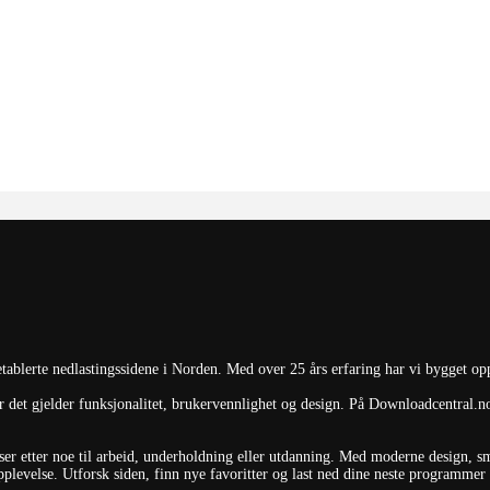
ablerte nedlastingssidene i Norden. Med over 25 års erfaring har vi bygget op
 det gjelder funksjonalitet, brukervennlighet og design. På Downloadcentral.no 
du ser etter noe til arbeid, underholdning eller utdanning. Med moderne design, 
levelse. Utforsk siden, finn nye favoritter og last ned dine neste programmer el