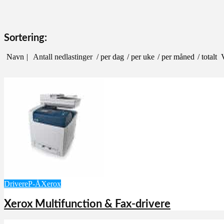
Sortering:
Navn
Antall nedlastinger
/ per dag
/ per uke
/ per måned
/ totalt
Drivere
P-Å
Xerox
Xerox Multifunction & Fax-drivere