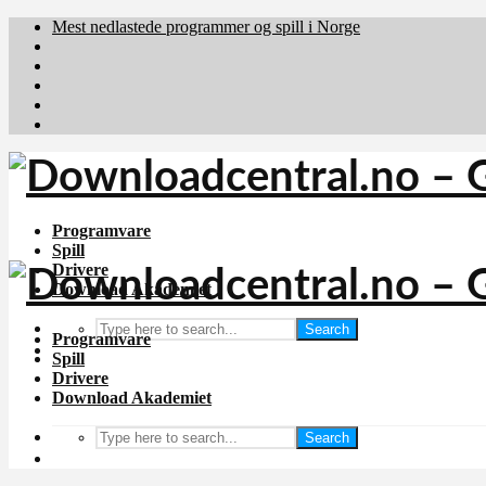
Mest nedlastede programmer og spill i Norge
Download.dk
Downloadcentral.fi
Brafiler.se
holyfile.com
deutschedownloads.de
Programvare
Spill
Drivere
Download Akademiet
Search
Programvare
Spill
Drivere
Download Akademiet
Search