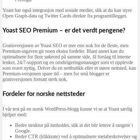
Yoast har også integrasjon med sosiale medier, slik at du kan styre
Open Graph-data og Twitter Cards direkte fra programtillegget.
Yoast SEO Premium – er det verdt pengene?
Gratisversjonen av Yoast SEO er mer enn nok for de fleste, men
Premium-utgaven gir noen ekstra fordeler. Blant annet kan du
optimalisere for flere søkeord på samme side, få forslag til interne
lenker, 24/7-support og en omdirigeringsmanager som vi opplevde
som svært nyttig. Driver du en nettbutikk eller et større nettsted, kan
Premium-versjonen spare tid – men for små blogger er
gratisversjonen fortsatt sterk nok.
Fordeler for norske nettsteder
I vår test på en norsk WordPress-blogg kunne vi se at Yoast særlig
hjelper med:
Bedre struktur på innholdet, slik at det blir lettere å rangere i
Google.
Bedre CTR (klikkrate) ved å optimalisere metabeskrivelser og