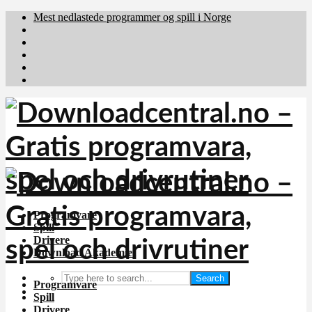
Mest nedlastede programmer og spill i Norge
Download.dk
Downloadcentral.fi
Brafiler.se
holyfile.com
deutschedownloads.de
Programvare
Spill
Drivere
Download Akademiet
Search
Programvare
Spill
Drivere