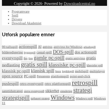
Copyright © 2026· Powered by
Downloadcentral.no
Programvare
Spill
Drivere
Download Akademiet
Utforsk populære emner
actionspill
AI
90-tallsspill
antivirus for Windows
antivirus
arkadespill
DOS-spill
dos actionspill
bilderedigering
casual-spill
byggespill
gamle pc-spill
eventyrspill
gratis
fps
gratis antivirus
free
gratis spill
klassiske pc-spill
nedlasting
klassiske spill
klassisk spill
klassisk pc-spill
mobilspill
multiplayer
linux
logikkspill
open source
PC-spill
plattformspill
point-and-click
Personvern
retrospill
puslespill
retro-eventyrspill
retro plattformspill
strategi
sikkerhet
sanntidsstrategi
sierra eventyrspill
simulering
Windows
strategispill
Windows
turbasert strategi
Windows-spill
11