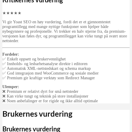
Kritikernes vurdering
★
★
★
★
★
Vi gir Yoast SEO en høy vurdering, fordi det er et gjennomtestet
programtillegg med mange nyttige funksjoner som hjelper både
nybegynnere og profesjonelle. Vi trekker en halv stjerne fra, da premium-
versjonen kan føles dyr, og programtillegget kan virke tungt på svært store
nettsteder.
Fordeler:
✅ Enkelt oppsett og brukervennlighet
✅ Innholds- og lesbarhetsanalyse direkte i editoren
✅ Automatisk XML-nettstedskart og schema markup
✅ God integrasjon med WooCommerce og sosiale medier
✅ Premium gir kraftige verktøy som Redirect Manager
Ulemper:
❌ Premium er relativt dyrt for små nettsteder
❌ Kan virke tungt og teknisk på store installasjoner
❌ Noen anbefalinger er for rigide og ikke alltid optimale
Brukernes vurdering
Brukernes vurdering