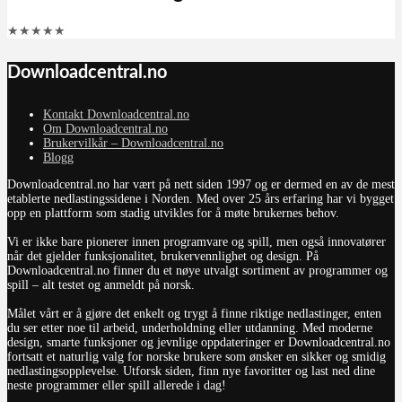
★
★
★
★
★
Downloadcentral.no
Kontakt Downloadcentral.no
Om Downloadcentral.no
Brukervilkår – Downloadcentral.no
Blogg
Downloadcentral.no har vært på nett siden 1997 og er dermed en av de mest
etablerte nedlastingssidene i Norden. Med over 25 års erfaring har vi bygget
opp en plattform som stadig utvikles for å møte brukernes behov.
Vi er ikke bare pionerer innen programvare og spill, men også innovatører
når det gjelder funksjonalitet, brukervennlighet og design. På
Downloadcentral.no finner du et nøye utvalgt sortiment av programmer og
spill – alt testet og anmeldt på norsk.
Målet vårt er å gjøre det enkelt og trygt å finne riktige nedlastinger, enten
du ser etter noe til arbeid, underholdning eller utdanning. Med moderne
design, smarte funksjoner og jevnlige oppdateringer er Downloadcentral.no
fortsatt et naturlig valg for norske brukere som ønsker en sikker og smidig
nedlastingsopplevelse. Utforsk siden, finn nye favoritter og last ned dine
neste programmer eller spill allerede i dag!