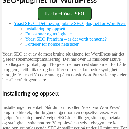
SEO-pluginet for WordPress
Last ned Yoast SEO
Yoast SEO – Det mest populære SEO-pluginet for WordPress
Installering og oppsett
Funksjoner og muligheter
Yoast SEO Premium – er det verdt pengene?
Fordeler for norske nettsteder
Yoast SEO er et av de mest brukte pluginene for WordPress når det
gjelder søkemotoroptimalisering. Det har over 13 millioner aktive
installasjoner globalt, og i Norge er det nærmest standarden for både
bloggere, nettbutikker og bedrifter som vil sikre bedre synlighet i
Google. Vi testet Yoast grundig på en norsk WordPress-side og deler
her alle erfaringene våre.
Installering og oppsett
Installeringen er enkel. Når du har installert Yoast via WordPress’
plugin-bibliotek, blir du guidet gjennom en oppsettveiviser. Her
hjelper Yoast deg med å velge SEO-innstillinger, sitemap, metadata
og synlighet i søkemotorer. Vi opplevde at selv nybegynnere kan
sette opp grunnleggende SEO-innstillinger på under 10 minutter. For