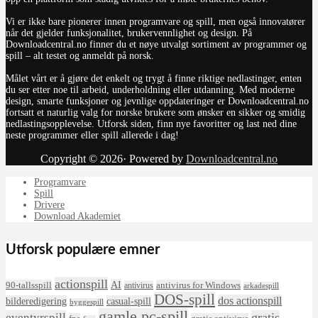
Vi er ikke bare pionerer innen programvare og spill, men også innovatører
når det gjelder funksjonalitet, brukervennlighet og design. På
Downloadcentral.no finner du et nøye utvalgt sortiment av programmer og
spill – alt testet og anmeldt på norsk.
Målet vårt er å gjøre det enkelt og trygt å finne riktige nedlastinger, enten
du ser etter noe til arbeid, underholdning eller utdanning. Med moderne
design, smarte funksjoner og jevnlige oppdateringer er Downloadcentral.no
fortsatt et naturlig valg for norske brukere som ønsker en sikker og smidig
nedlastingsopplevelse. Utforsk siden, finn nye favoritter og last ned dine
neste programmer eller spill allerede i dag!
Copyright © 2026· Powered by
Downloadcentral.no
Programvare
Spill
Drivere
Download Akademiet
Utforsk populære emner
actionspill
AI
90-tallsspill
antivirus for Windows
antivirus
arkadespill
DOS-spill
dos actionspill
bilderedigering
casual-spill
byggespill
gamle pc-spill
eventyrspill
gratis