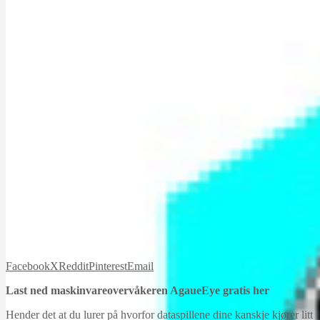
Facebook
X
Reddit
Pinterest
Email
Last ned maskinvareovervåkeren AgaueEye gratis her
Hender det at du lurer på hvorfor dataspillene dine kanskje kjører litt