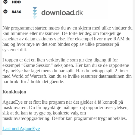
Når programmet starter, møtes du av en skjerm med ulike vinduer du
kan minimere eller maksimere. De forteller deg om forskjellige
aspekter av datamaskinens ytelse. For eksempel hvor mye RAM du
har, og hvor mye av det som bindes opp av ulike prosesser på
systemet ditt.
I toppen er det en liten verktøylinje som gir deg tilgang til for
eksempel “Game Session”-seksjonen. Her kan du se de rapportene
AgaueEye har laget mens du har spilt. Har du nettopp spilt 2 timer
med World of Warcraft, kan du se hvilke ressurser datamaskinen din
har brukt for å holde det gående.
Konklusjon
AgaueEye er et flott lite program når det gjelder å få kontroll på
maskinvaren. Du får nøyaktige målinger og rapporter over ytelsen,
slik at du kan ta trygge og konkrete valg om
maskinvareoppgradering. Derfor kan programmet trygt anbefales.
Last ned AgaueEye