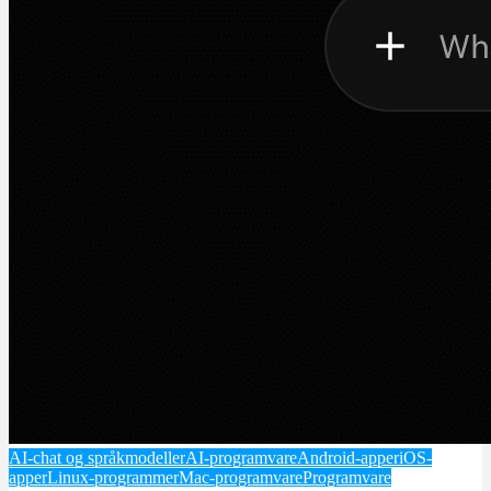
AI-chat og språkmodeller
AI-programvare
Android-apper
iOS-
apper
Linux-programmer
Mac-programvare
Programvare