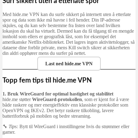
Surf sikkert uten å etterlate spor
Med hide.me VPN kan du surfe sikkert på internett uten å etterlate
spor og data som ikke må havne i feil hender. Din IP-adresse
skjules, og du kan selv bestemme fra listen over land hvilken
lokasjon du skal ha virtuelt. Dermed kan du få tilgang til en mengde
innhold som ellers er geografisk låst, som for eksempel det
amerikanske Netflix-biblioteket. Det lagres ingen aktivitetslogger, så
dataene dine forblir private, mens Kill switch sikrer at sikkerheten
din aldri opphører mens du surfer på nettet.
Last ned hide.me VPN
Topp fem tips til hide.me VPN
1. Bruk WireGuard for optimal hastighet og stabilitet
hide.me støtter
WireGuard-protokollen
, som er kjent for å være
både raskere og mer energieffektiv enn klassiske protokoller som
OpenVPN og IKEv2. Det betyr raskere tilkobling, lavere
batteriforbruk på mobilen og bedre streaming.
🔧
Tips:
Bytt til WireGuard i innstillingene hvis du strømmer eller
gamer.