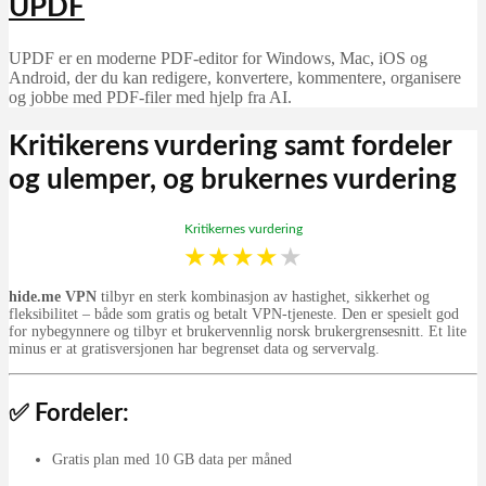
UPDF
UPDF er en moderne PDF-editor for Windows, Mac, iOS og
Android, der du kan redigere, konvertere, kommentere, organisere
og jobbe med PDF-filer med hjelp fra AI.
Kritikerens vurdering samt fordeler
og ulemper, og brukernes vurdering
Kritikernes vurdering
★
★
★
★
★
hide.me VPN
tilbyr en sterk kombinasjon av hastighet, sikkerhet og
fleksibilitet – både som gratis og betalt VPN-tjeneste. Den er spesielt god
for nybegynnere og tilbyr et brukervennlig norsk brukergrensesnitt. Et lite
minus er at gratisversjonen har begrenset data og servervalg.
✅ Fordeler:
Gratis plan med 10 GB data per måned