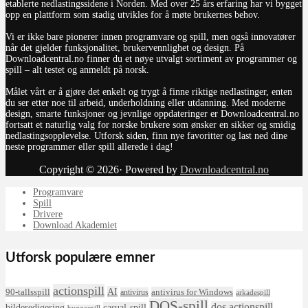
etablerte nedlastingssidene i Norden. Med over 25 års erfaring har vi bygget
opp en plattform som stadig utvikles for å møte brukernes behov.
Vi er ikke bare pionerer innen programvare og spill, men også innovatører
når det gjelder funksjonalitet, brukervennlighet og design. På
Downloadcentral.no finner du et nøye utvalgt sortiment av programmer og
spill – alt testet og anmeldt på norsk.
Målet vårt er å gjøre det enkelt og trygt å finne riktige nedlastinger, enten
du ser etter noe til arbeid, underholdning eller utdanning. Med moderne
design, smarte funksjoner og jevnlige oppdateringer er Downloadcentral.no
fortsatt et naturlig valg for norske brukere som ønsker en sikker og smidig
nedlastingsopplevelse. Utforsk siden, finn nye favoritter og last ned dine
neste programmer eller spill allerede i dag!
Copyright © 2026· Powered by
Downloadcentral.no
Programvare
Spill
Drivere
Download Akademiet
Utforsk populære emner
actionspill
AI
90-tallsspill
antivirus for Windows
antivirus
arkadespill
DOS-spill
dos actionspill
bilderedigering
casual-spill