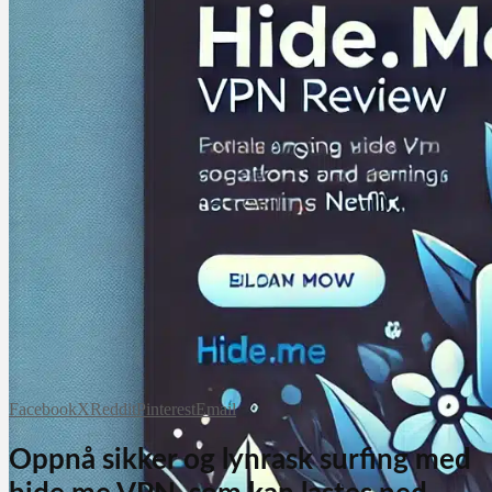
Facebook
X
Reddit
Pinterest
Email
Oppnå sikker og lynrask surfing med