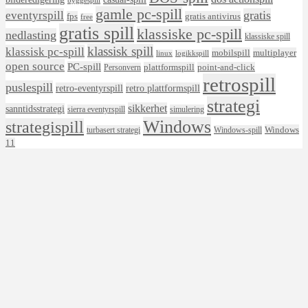
byggespill
gamle pc-spill
eventyrspill
gratis
fps
gratis antivirus
free
gratis spill
klassiske pc-spill
nedlasting
klassiske spill
klassisk spill
klassisk pc-spill
mobilspill
multiplayer
linux
logikkspill
open source
PC-spill
plattformspill
point-and-click
Personvern
retrospill
puslespill
retro-eventyrspill
retro plattformspill
strategi
sikkerhet
sanntidsstrategi
sierra eventyrspill
simulering
Windows
strategispill
Windows
turbasert strategi
Windows-spill
11