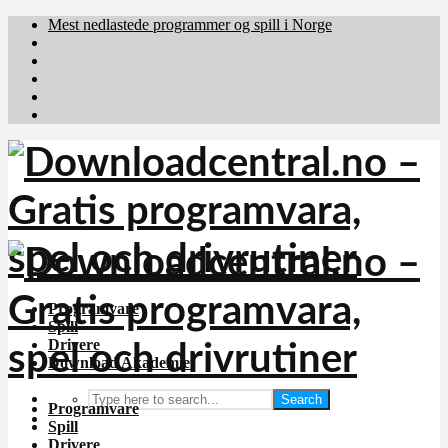
Mest nedlastede programmer og spill i Norge
Download.dk
Downloadcentral.fi
Brafiler.se
holyfile.com
deutschedownloads.de
Programvare
Spill
Drivere
Download Akademiet
Search
Programvare
Spill
Drivere