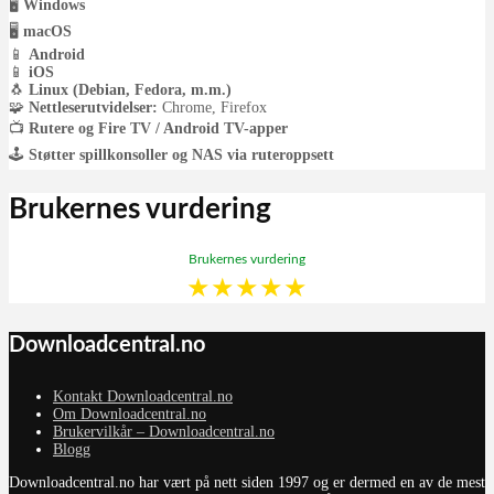
🖥️
Windows
🖥️
macOS
📱
Android
📱
iOS
🐧
Linux (Debian, Fedora, m.m.)
🧩
Nettleserutvidelser:
Chrome, Firefox
📺
Rutere og Fire TV / Android TV-apper
🕹️
Støtter spillkonsoller og NAS via ruteroppsett
Brukernes vurdering
Brukernes vurdering
★
★
★
★
★
Downloadcentral.no
Kontakt Downloadcentral.no
Om Downloadcentral.no
Brukervilkår – Downloadcentral.no
Blogg
Downloadcentral.no har vært på nett siden 1997 og er dermed en av de mest