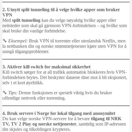
2. Utnytt split tunneling til å velge hvilke apper som bruker
VPN
Med
split tunneling
kan du velge nøyaktig hvilke apper eller
nettsteder som skal gå gjennom VPN-forbindelsen – og hvilke som
skal bruke din vanlige forbindelse.
🔧
Eksempel:
Bruk VPN til torrenter eller utenlandsk Netflix, men
la nettbanken din og norske strømmetjenester kjøre uten VPN for å
unngå tilgangsproblemer.
3. Aktiver kill switch for maksimal sikkerhet
Kill switch sørger for at all trafikk automatisk blokkeres hvis VPN-
forbindelsen brytes. Det beskytter dataene dine mot å bli eksponert,
selv i et kort øyeblikk.
🔧
Tips:
Denne funksjonen er spesielt viktig hvis du bruker
offentlige nettverk eller torrenting.
4. Bruk servere i Norge for lokal tilgang med anonymitet
Du kan velge norske VPN-servere for å bevare
tilgang til NRK
TV, TV 2 Play og norske nettjenester
, samtidig som IP-adressen
din skjules og tilkoblingen krypteres.