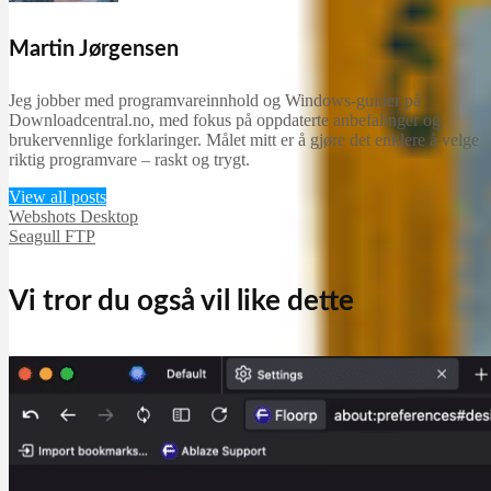
Martin Jørgensen
Jeg jobber med programvareinnhold og Windows-guider på
Downloadcentral.no, med fokus på oppdaterte anbefalinger og
brukervennlige forklaringer. Målet mitt er å gjøre det enklere å velge
riktig programvare – raskt og trygt.
View all posts
Webshots Desktop
Seagull FTP
Vi tror du også vil like dette