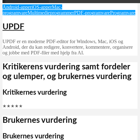
Android-apper
iOS-apper
Mac-
programvare
Multimedieprogrammer
PDF-programvare
Programvare
UPDF
UPDF er en moderne PDF-editor for Windows, Mac, iOS og
Android, der du kan redigere, konvertere, kommentere, organisere
og jobbe med PDF-filer med hjelp fra AI.
Kritikerens vurdering samt fordeler
og ulemper, og brukernes vurdering
Kritikernes vurdering
★
★
★
★
★
Brukernes vurdering
Brukernes vurdering