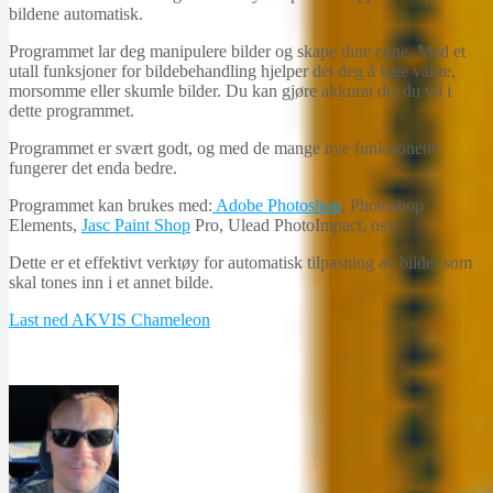
bildene automatisk.
Programmet lar deg manipulere bilder og skape dine egne. Med et
utall funksjoner for bildebehandling hjelper det deg å lage vakre,
morsomme eller skumle bilder. Du kan gjøre akkurat det du vil i
dette programmet.
Programmet er svært godt, og med de mange nye funksjonene
fungerer det enda bedre.
Programmet kan brukes med:
Adobe Photoshop
, Photoshop
Elements,
Jasc Paint Shop
Pro, Ulead PhotoImpact, osv.
Dette er et effektivt verktøy for automatisk tilpasning av bilder som
skal tones inn i et annet bilde.
Last ned AKVIS Chameleon