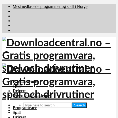
Mest nedlastede programmer og spill i Norge
Download.dk
Downloadcentral.fi
Brafiler.se
holyfile.com
deutschedownloads.de
Programvare
Spill
Drivere
Download Akademiet
Search
Programvare
Spill
Drivere