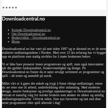
★
★
★
★
★
Downloadcentral.no
Kontakt Downloadcentral.no
Om Downloadcentral.no
Brukervilkår – Downloadcentral.no
Blogg
Downloadcentral.no har vært på nett siden 1997 og er dermed en av de mest
etablerte nedlastingssidene i Norden. Med over 25 års erfaring har vi bygget
opp en plattform som stadig utvikles for å møte brukernes behov.
Vi er ikke bare pionerer innen programvare og spill, men også innovatører
når det gjelder funksjonalitet, brukervennlighet og design. På
Downloadcentral.no finner du et nøye utvalgt sortiment av programmer og
spill – alt testet og anmeldt på norsk.
Målet vårt er å gjøre det enkelt og trygt å finne riktige nedlastinger, enten
du ser etter noe til arbeid, underholdning eller utdanning. Med moderne
design, smarte funksjoner og jevnlige oppdateringer er Downloadcentral.no
fortsatt et naturlig valg for norske brukere som ønsker en sikker og smidig
nedlastingsopplevelse. Utforsk siden, finn nye favoritter og last ned dine
neste programmer eller spill allerede i dag!