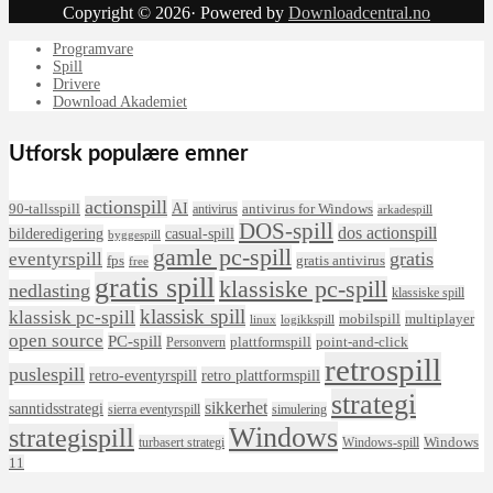
Copyright © 2026· Powered by
Downloadcentral.no
Programvare
Spill
Drivere
Download Akademiet
Utforsk populære emner
actionspill
AI
90-tallsspill
antivirus for Windows
antivirus
arkadespill
DOS-spill
dos actionspill
bilderedigering
casual-spill
byggespill
gamle pc-spill
eventyrspill
gratis
fps
gratis antivirus
free
gratis spill
klassiske pc-spill
nedlasting
klassiske spill
klassisk spill
klassisk pc-spill
mobilspill
multiplayer
linux
logikkspill
open source
PC-spill
plattformspill
point-and-click
Personvern
retrospill
puslespill
retro-eventyrspill
retro plattformspill
strategi
sikkerhet
sanntidsstrategi
sierra eventyrspill
simulering
Windows
strategispill
Windows
turbasert strategi
Windows-spill
11