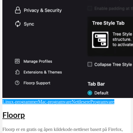
Bildebehandling
Multimedieprogrammer
Programvare
AKVIS Chameleon
Martin Jørgensen
september 21, 2025
Linux-programmer
Mac-programvare
Nettlesere
Programvare
Floorp
Floorp er en gratis og åpen kildekode-nettleser basert på Firefox,