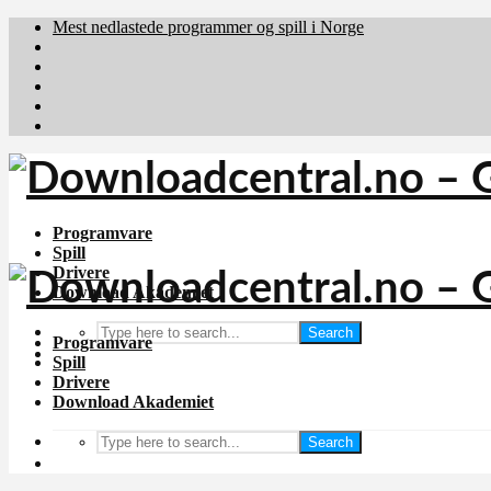
Mest nedlastede programmer og spill i Norge
Download.dk
Downloadcentral.fi
Brafiler.se
holyfile.com
deutschedownloads.de
Programvare
Spill
Drivere
Download Akademiet
Search
Programvare
Spill
Drivere
Download Akademiet
Search