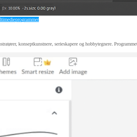
ltimedieprogrammer
ustratører, konseptkunstnere, serieskapere og hobbytegnere. Programmet 