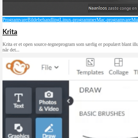
Programvare
Bildebehandling
Linux-programmer
Mac-programvare
Mu
Krita
Krita er et open source-tegneprogram som særlig er populært blant ill
når det...