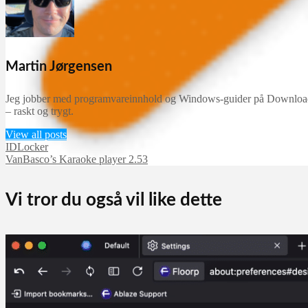
Martin Jørgensen
Jeg jobber med programvareinnhold og Windows-guider på Downloadcent
– raskt og trygt.
View all posts
IDLocker
VanBasco’s Karaoke player 2.53
Vi tror du også vil like dette