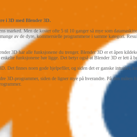
ere i 3D med Blender 3D.
 marked. Men de koster ofte 5 til 10 ganger så mye som datamaskinen 
m mange av de dyre, kommersielle programmene i samme kategori. Result
t Blender 3D har alle funksjonene du trenger. Blender 3D er et åpen kild
enkelte funksjonene bør ligge. Det betyr også at Blender 3D er lett å br
D. Det finnes noen gode hjelpefiler, og siden det er ganske intuitivt, 
dre 3D-programmer, siden de ligner mye på hverandre. På den måten forb
programmer.