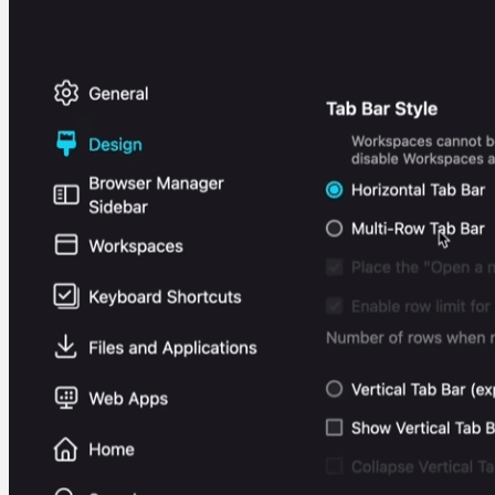
3D-programvare
Multimedieprogrammer
Programvare
Blender
Martin Jørgensen
november 3, 2025