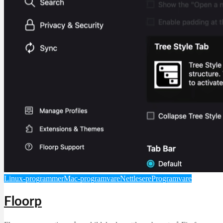
Linux-programmer
Mac-programvare
Nettlesere
Programvare
Floorp