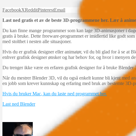
Facebook
X
Reddit
Pinterest
Email
Last ned gratis et av de beste 3D-programmene her. Lær å anim
Du kan finne mange programmer som kan lage 3D-animasjoner i dagens
gratis å bruke. Dette freeware-programmet er imidlertid like godt so
med stolthet i nesten alle situasjoner.
Hvis du er grafisk designer eller animatør, vil du bli glad for å se a
enhver grafisk designer ønsker og har behov for, og hvor i menyen de 
Du trenger ikke være en erfaren grafisk designer for å bruke Blender 3
Når du mestrer Blender 3D, vil du også enkelt kunne bli kjent med an
en jobb som krever kunnskap og erfaring med bruk av bestemte 3D-
Hvis du bruker Mac, kan du laste ned programmet her.
Last ned Blender