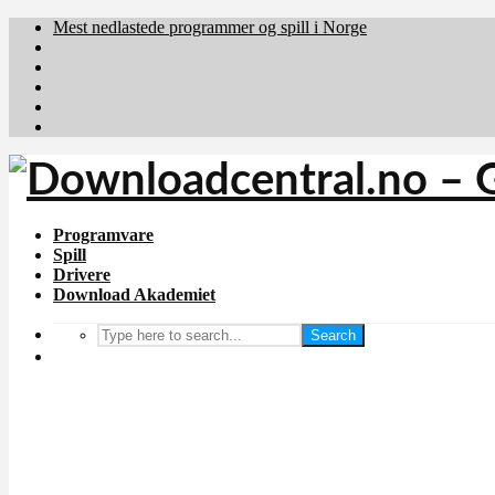
Mest nedlastede programmer og spill i Norge
Download.dk
Downloadcentral.fi
Brafiler.se
holyfile.com
deutschedownloads.de
Programvare
Spill
Drivere
Download Akademiet
Search