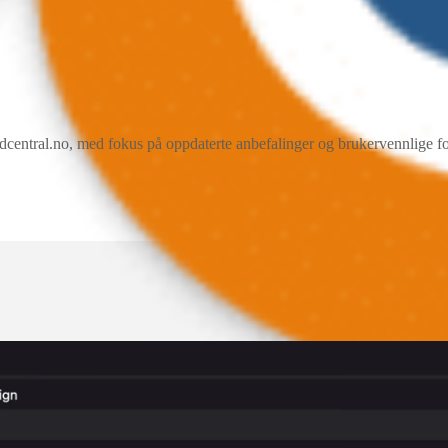
ral.no, med fokus på oppdaterte anbefalinger og brukervennlige forkla