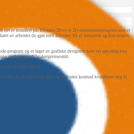
det er installert på. Blender 3D er et 3D-animasjonsprogram som er
atet av arbeidet du gjør med Blender 3D er fantastisk og kan brukes
ekode-program og er laget av grafiske designere som vet nøyaktig hva
uke og har et godt brukergrensesnitt.
kommer du raskt i gang.
edrer du ferdighetene dine og kan uten kostnad kvalifisere deg til