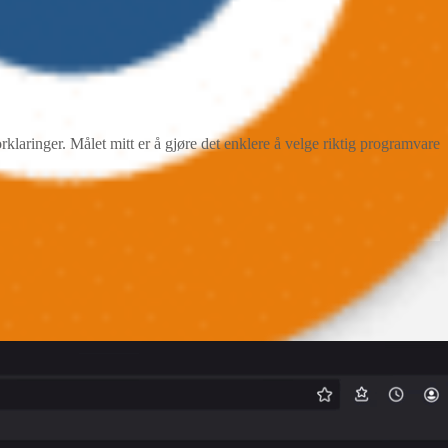
ringer. Målet mitt er å gjøre det enklere å velge riktig programvare