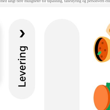
 med langt flere muligheter for tilpasning, fanestyring og personvern en