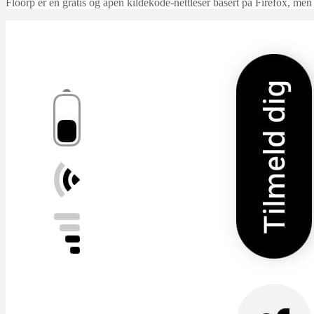
Floorp er en gratis og åpen kildekode-nettleser basert på Firefox, men