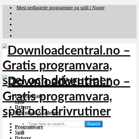
Mest nedlastede programmer og spill i Norge
Download.dk
Downloadcentral.fi
Brafiler.se
holyfile.com
deutschedownloads.de
Programvare
Spill
Drivere
Download Akademiet
Search
Programvare
Spill
Drivere