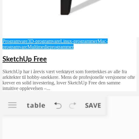
Programvare
3D-programvare
Linux-programmer
Mac-
programvare
Multimedieprogrammer
SketchUp Free
SketchUp har i årevis vært verktøyet som foretrekkes av alle fra
arkitekter til hobby-snekkere. Mens de profesjonelle versjonene ofte
krever en solid investering, lover SketchUp Free den samme
intuitive opplevelsen –...