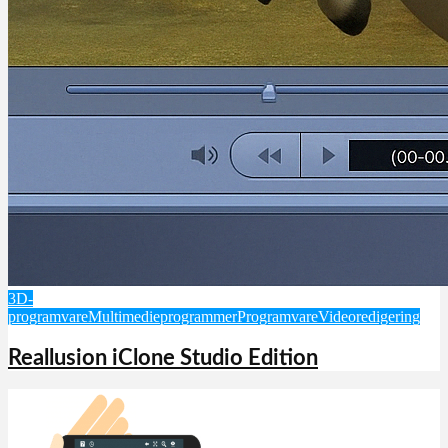
3D-
programvare
Multimedieprogrammer
Programvare
Videoredigering
Reallusion iClone Studio Edition