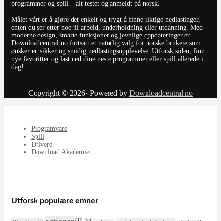
programmer og spill – alt testet og anmeldt på norsk.
Målet vårt er å gjøre det enkelt og trygt å finne riktige nedlastinger,
enten du ser etter noe til arbeid, underholdning eller utdanning. Med
moderne design, smarte funksjoner og jevnlige oppdateringer er
Downloadcentral.no fortsatt et naturlig valg for norske brukere som
ønsker en sikker og smidig nedlastingsopplevelse. Utforsk siden, finn
nye favoritter og last ned dine neste programmer eller spill allerede i
dag!
Copyright © 2026· Powered by
Downloadcentral.no
Programvare
Spill
Drivere
Download Akademiet
Utforsk populære emner
actionspill