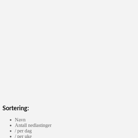
Sortering:
Navn
Antall nedlastinger
/ per dag
/ per uke