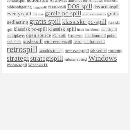
AI
90-tallsspill
antivirus for Windows
antivirus
arkadespill
DOS-spill
dos actionspill
bilderedigering
casual-spill
byggespill
gamle pc-spill
eventyrspill
gratis
fps
gratis antivirus
free
gratis spill
klassiske pc-spill
nedlasting
klassiske
klassisk spill
klassisk pc-spill
mobilspill
spill
linux
logikkspill
open source
PC-spill
multiplayer
plattformspill
point-
Personvern
puslespill
retro-eventyrspill
retro plattformspill
and-click
retrospill
sikkerhet
sanntidsstrategi
sierra eventyrspill
simulering
strategi
Windows
strategispill
turbasert strategi
Windows 11
Windows-spill