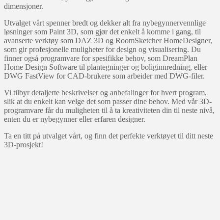
dimensjoner.
Utvalget vårt spenner bredt og dekker alt fra nybegynnervennlige
løsninger som Paint 3D, som gjør det enkelt å komme i gang, til
avanserte verktøy som DAZ 3D og RoomSketcher HomeDesigner,
som gir profesjonelle muligheter for design og visualisering. Du
finner også programvare for spesifikke behov, som DreamPlan
Home Design Software til plantegninger og boliginnredning, eller
DWG FastView for CAD-brukere som arbeider med DWG-filer.
Vi tilbyr detaljerte beskrivelser og anbefalinger for hvert program,
slik at du enkelt kan velge det som passer dine behov. Med vår 3D-
programvare får du muligheten til å ta kreativiteten din til neste nivå,
enten du er nybegynner eller erfaren designer.
Ta en titt på utvalget vårt, og finn det perfekte verktøyet til ditt neste
3D-prosjekt!