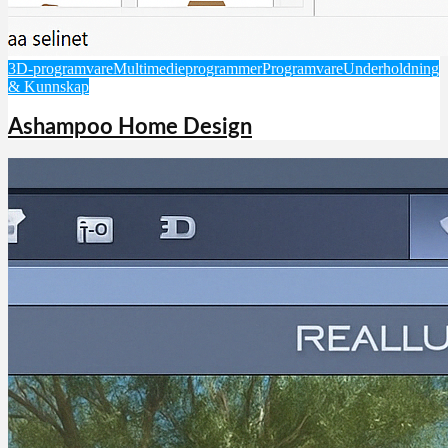
3D-programvare
Multimedieprogrammer
Programvare
Underholdning
& Kunnskap
Ashampoo Home Design