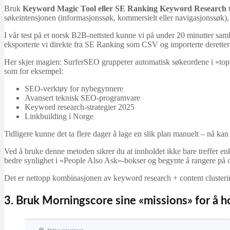
Bruk
Keyword Magic Tool eller SE Ranking Keyword Research
t
søkeintensjonen (informasjonssøk, kommersielt eller navigasjonssøk), 
I vår test på et norsk B2B-nettsted kunne vi på under 20 minutter sam
eksporterte vi direkte fra SE Ranking som CSV og importerte deretter 
Her skjer magien: SurferSEO grupperer automatisk søkeordene i «topic
som for eksempel:
SEO-verktøy for nybegynnere
Avansert teknisk SEO-programvare
Keyword research-strategier 2025
Linkbuilding i Norge
Tidligere kunne det ta flere dager å lage en slik plan manuelt – nå kan
Ved å bruke denne metoden sikrer du at innholdet ikke bare treffer en
bedre synlighet i «People Also Ask»-bokser og begynte å rangere på o
Det er nettopp kombinasjonen av keyword research + content clustering 
3. Bruk Morningscore sine «missions» for å h