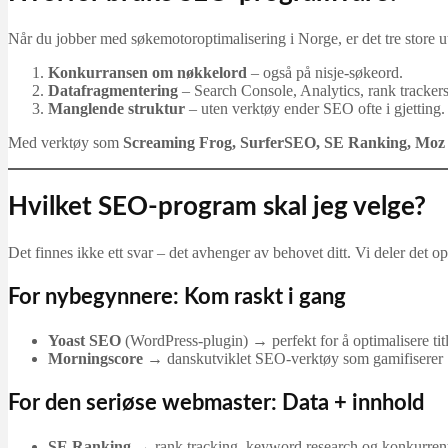
Når du jobber med søkemotoroptimalisering i Norge, er det tre store u
Konkurransen om nøkkelord
– også på nisje-søkeord.
Datafragmentering
– Search Console, Analytics, rank trackers 
Manglende struktur
– uten verktøy ender SEO ofte i gjetting.
Med verktøy som
Screaming Frog, SurferSEO, SE Ranking, Moz
Hvilket SEO-program skal jeg velge?
Det finnes ikke ett svar – det avhenger av behovet ditt. Vi deler det o
For nybegynnere: Kom raskt i gang
Yoast SEO
(WordPress-plugin) → perfekt for å optimalisere tit
Morningscore
→ danskutviklet SEO-verktøy som gamifiserer
For den seriøse webmaster: Data + innhold
SE Ranking
→ rank tracking, keyword research og konkurren