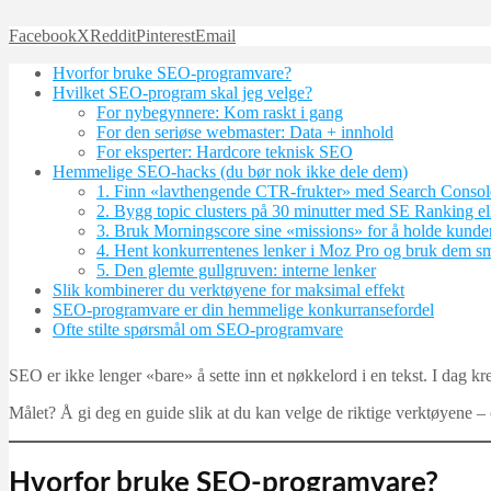
Facebook
X
Reddit
Pinterest
Email
Hvorfor bruke SEO-programvare?
Hvilket SEO-program skal jeg velge?
For nybegynnere: Kom raskt i gang
For den seriøse webmaster: Data + innhold
For eksperter: Hardcore teknisk SEO
Hemmelige SEO-hacks (du bør nok ikke dele dem)
1. Finn «lavthengende CTR-frukter» med Search Consol
2. Bygg topic clusters på 30 minutter med SE Ranking e
3. Bruk Morningscore sine «missions» for å holde kunder
4. Hent konkurrentenes lenker i Moz Pro og bruk dem sm
5. Den glemte gullgruven: interne lenker
Slik kombinerer du verktøyene for maksimal effekt
SEO-programvare er din hemmelige konkurransefordel
Ofte stilte spørsmål om SEO-programvare
SEO er ikke lenger «bare» å sette inn et nøkkelord i en tekst. I dag kr
Målet? Å gi deg en guide slik at du kan velge de riktige verktøyene 
Hvorfor bruke SEO-programvare?