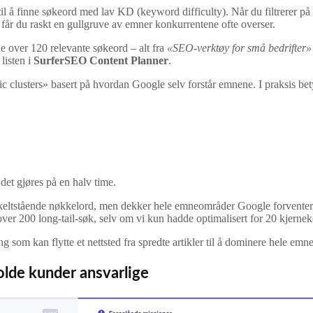
il å finne søkeord med lav KD (keyword difficulty). Når du filtrerer på
får du raskt en gullgruve av emner konkurrentene ofte overser.
le over 120 relevante søkeord – alt fra
«SEO-verktøy for små bedrifter»
listen i
SurferSEO Content Planner
.
 clusters» basert på hvordan Google selv forstår emnene. I praksis bet
 det gjøres på en halv time.
keltstående nøkkelord, men dekker hele emneområder Google forventer. I v
ver 200 long-tail-søk, selv om vi kun hadde optimalisert for 20 kjernek
som kan flytte et nettsted fra spredte artikler til å dominere hele emn
olde kunder ansvarlige