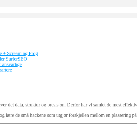
e + Screaming Frog
ller SurferSEO
 ansvarlige
artere
ever det data, struktur og presisjon. Derfor har vi samlet de mest effekt
– og lære de små hackene som utgjør forskjellen mellom en plassering på