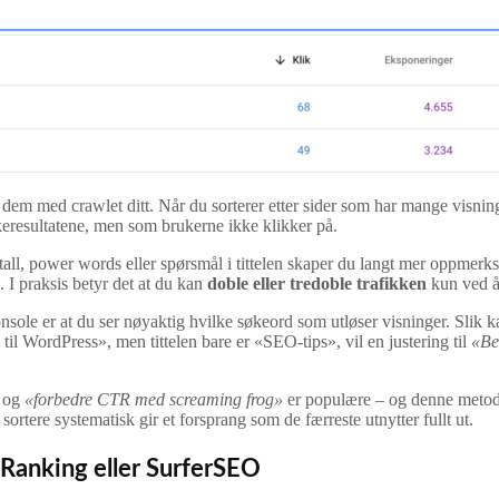
em med crawlet ditt. Når du sorterer etter sider som har mange visnin
økeresultatene, men som brukerne ikke klikker på.
til tall, power words eller spørsmål i tittelen skaper du langt mer oppme
. I praksis betyr det at du kan
doble eller tredoble trafikken
kun ved å 
e er at du ser nøyaktig hvilke søkeord som utløser visninger. Slik k
il WordPress», men tittelen bare er «SEO-tips», vil en justering til
«Be
og
«forbedre CTR med screaming frog»
er populære – og denne metode
rtere systematisk gir et forsprang som de færreste utnytter fullt ut.
 Ranking eller SurferSEO