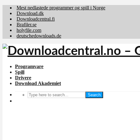
Mest nedlastede programmer og spill i Norge
Download.dk
Downloadcentral.fi
Brafiler.se
holyfile.com
deutschedownloads.de
Programvare
Spill
Drivere
Download Akademiet
Search