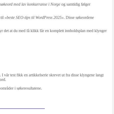
søkeord med lav konkurranse i Norge
og samtidig følger
til
«beste SEO-tips til WordPress 2025»
. Disse søkeordene
yr det at du med få klikk får en komplett innholdsplan med klynger
år test fikk en artikkelserie skrevet ut fra disse klyngene langt
ord.
eområder i søkeresultatene.