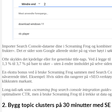
Importer Search Console-dataene dine i Screaming Frog og kombiner d
frukter». Det er sider som Google allerede stoler på og viser høyt i s
Ofte skyldes det kjedelige eller for generiske title-tags. Ved å legge 
1,3 % til 3,7 % på bare to uker – uten å endre innholdet på selve siden
En ekstra bonus ved å bruke Screaming Frog sammen med Search Consol
nåværende tittel. Eksempel: Hvis siden din rangerer på «SEO-verktøy t
klikkraten markant.
Long-tail-søk som
«screaming frog search console integration guide»
optimalisere CTR, men å bruke Screaming Frog til å trekke ut data og so
2. Bygg topic clusters på 30 minutter med SE