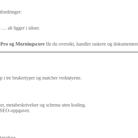
tfordringer:
… alt ligger i siloer.
 Pro og Morningscore
får du oversikt, handler raskere og dokumenterer
pp i tre brukertyper og matcher verktøyene.
ler, metabeskrivelser og schema uten koding.
 SEO-oppgaver.
tanalyse.