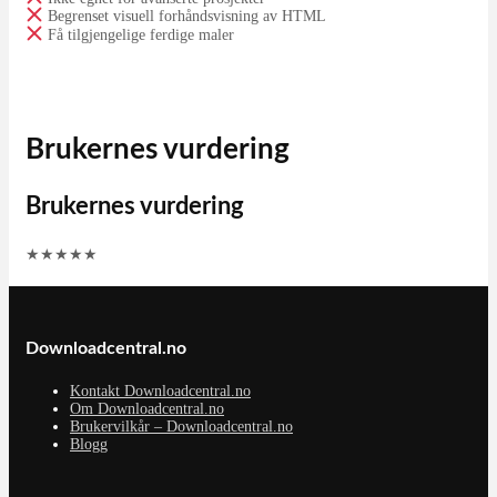
Begrenset visuell forhåndsvisning av HTML
Få tilgjengelige ferdige maler
Brukernes vurdering
Brukernes vurdering
★
★
★
★
★
Downloadcentral.no
Kontakt Downloadcentral.no
Om Downloadcentral.no
Brukervilkår – Downloadcentral.no
Blogg