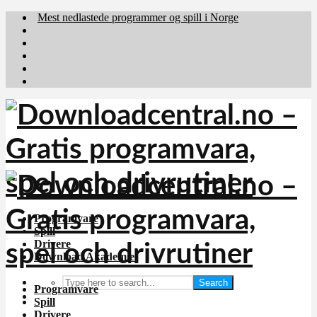
Mest nedlastede programmer og spill i Norge
Download.dk
Downloadcentral.fi
Brafiler.se
holyfile.com
deutschedownloads.de
Programvare
Spill
Drivere
Download Akademiet
Search
Programvare
Spill
Drivere