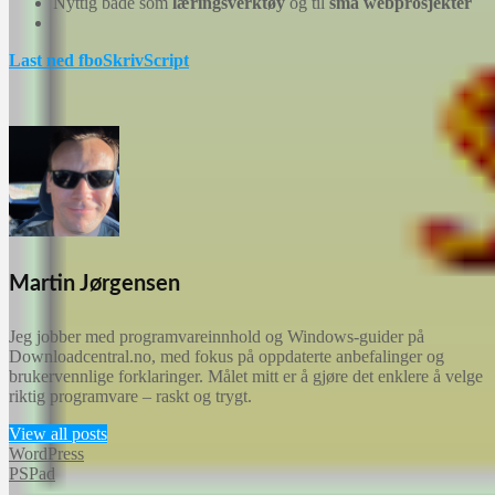
Nyttig både som
læringsverktøy
og til
små webprosjekter
Last ned fboSkrivScript
Martin Jørgensen
Jeg jobber med programvareinnhold og Windows-guider på
Downloadcentral.no, med fokus på oppdaterte anbefalinger og
brukervennlige forklaringer. Målet mitt er å gjøre det enklere å velge
riktig programvare – raskt og trygt.
View all posts
WordPress
PSPad