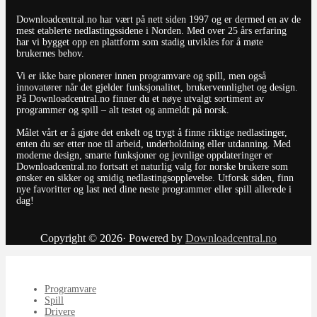
Downloadcentral.no har vært på nett siden 1997 og er dermed en av de
mest etablerte nedlastingssidene i Norden. Med over 25 års erfaring
har vi bygget opp en plattform som stadig utvikles for å møte
brukernes behov.
Vi er ikke bare pionerer innen programvare og spill, men også
innovatører når det gjelder funksjonalitet, brukervennlighet og design.
På Downloadcentral.no finner du et nøye utvalgt sortiment av
programmer og spill – alt testet og anmeldt på norsk.
Målet vårt er å gjøre det enkelt og trygt å finne riktige nedlastinger,
enten du ser etter noe til arbeid, underholdning eller utdanning. Med
moderne design, smarte funksjoner og jevnlige oppdateringer er
Downloadcentral.no fortsatt et naturlig valg for norske brukere som
ønsker en sikker og smidig nedlastingsopplevelse. Utforsk siden, finn
nye favoritter og last ned dine neste programmer eller spill allerede i
dag!
Copyright © 2026· Powered by
Downloadcentral.no
Programvare
Spill
Drivere