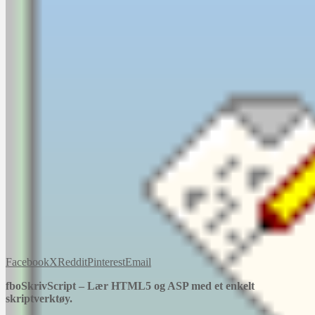
Facebook
X
Reddit
Pinterest
Email
fboSkrivScript – Lær HTML5 og ASP med et enkelt
skriptverktøy.