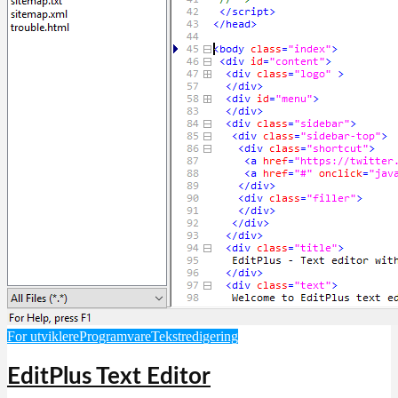
For utviklere
Programvare
Tekstredigering
EditPlus Text Editor