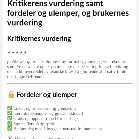
Kritikerens vurdering samt
fordeler og ulemper, og brukernes
vurdering
Kritikernes vurdering
★
★
★
★
★
fboSkrivScript
er et solidt verktøy for nybegynnere og viderekomne
som ønsker å lære og eksperimentere med skripting for webutvikling –
uten å bli overveldet av tekniske krav. Et glimrende alternativ til de
mer tunge IDE-ene.
Fordeler og ulemper
Enkelt og brukervennlig grensesnitt
Lærerike eksempler og guider inkludert
Gratis og oppdatert med forbedringer
Støtter flere skriptspråk
Hjelper deg med å bygge et nettsted fra bunnen av
Ikke egnet for avanserte prosjekter