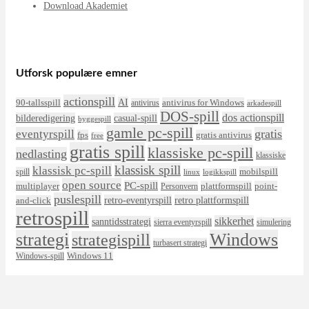
Download Akademiet
Utforsk populære emner
actionspill
AI
90-tallsspill
antivirus for Windows
antivirus
arkadespill
DOS-spill
dos actionspill
bilderedigering
casual-spill
byggespill
gamle pc-spill
eventyrspill
gratis
fps
gratis antivirus
free
gratis spill
klassiske pc-spill
nedlasting
klassiske
klassisk spill
klassisk pc-spill
mobilspill
spill
linux
logikkspill
open source
PC-spill
multiplayer
plattformspill
point-
Personvern
puslespill
retro-eventyrspill
retro plattformspill
and-click
retrospill
sikkerhet
sanntidsstrategi
sierra eventyrspill
simulering
strategi
Windows
strategispill
turbasert strategi
Windows 11
Windows-spill