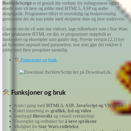
fboSkrivScript
er et genialt lite verktøy for nybegynnere og litt
øvede som vil lære og jobbe med HTML5, ASP og andre
skriptspråk. Programmet tilbyr et oversiktlig og brukervennlig
grensesnitt der du kan jobbe med skriptene dine og lære underveis.
Uansett om du vil sette inn videoer, lage rulletekster som i Star Wars
eller strukturere HTML-en din, er programmet stappfullt av
funksjoner og eksempler som guider deg. Nyeste versjon (2.2) byr
på forbedret oppstart med parametere, noe som gjør det enklere å
jobbe med flere prosjekter samtidig.
Funksjoner og bruk
Funksjoner og bruk
Kom i gang med
HTML5, ASP, JavaScript og VBScript
Enkel innsetting av
grafikk, lyd og video
Innebygd
filoversikt
og visuell verktøylinje
Eksempler og ordbøker for
å lære språkene
Mulighet for
Star Wars-rulletekst