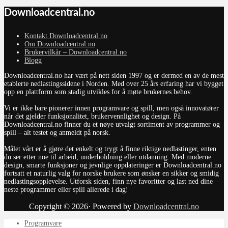
Downloadcentral.no
Kontakt Downloadcentral.no
Om Downloadcentral.no
Brukervilkår – Downloadcentral.no
Blogg
Downloadcentral.no har vært på nett siden 1997 og er dermed en av de mest
etablerte nedlastingssidene i Norden. Med over 25 års erfaring har vi bygget
opp en plattform som stadig utvikles for å møte brukernes behov.
Vi er ikke bare pionerer innen programvare og spill, men også innovatører
når det gjelder funksjonalitet, brukervennlighet og design. På
Downloadcentral.no finner du et nøye utvalgt sortiment av programmer og
spill – alt testet og anmeldt på norsk.
Målet vårt er å gjøre det enkelt og trygt å finne riktige nedlastinger, enten
du ser etter noe til arbeid, underholdning eller utdanning. Med moderne
design, smarte funksjoner og jevnlige oppdateringer er Downloadcentral.no
fortsatt et naturlig valg for norske brukere som ønsker en sikker og smidig
nedlastingsopplevelse. Utforsk siden, finn nye favoritter og last ned dine
neste programmer eller spill allerede i dag!
Copyright © 2026· Powered by
Downloadcentral.no
Programvare