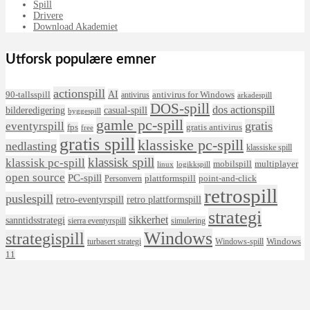
Spill
Drivere
Download Akademiet
Utforsk populære emner
actionspill
AI
90-tallsspill
antivirus for Windows
antivirus
arkadespill
DOS-spill
dos actionspill
bilderedigering
casual-spill
byggespill
gamle pc-spill
eventyrspill
gratis
fps
gratis antivirus
free
gratis spill
klassiske pc-spill
nedlasting
klassiske spill
klassisk spill
klassisk pc-spill
mobilspill
multiplayer
linux
logikkspill
open source
PC-spill
plattformspill
point-and-click
Personvern
retrospill
puslespill
retro-eventyrspill
retro plattformspill
strategi
sikkerhet
sanntidsstrategi
sierra eventyrspill
simulering
Windows
strategispill
Windows
turbasert strategi
Windows-spill
11