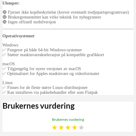
Ulemper:
🔴 Fjerner ikke kopibeskyttelse (krever eventuelt tredjepartsprogramvare)
🔴 Brukergrensesnittet kan virke teknisk for nybegynnere
🔴 Ingen offisiell mobilversjon
Operativsystemer
Windows
✅ Fungerer på både 64-bit Windows-systemer
✅ Støtter maskinvareakselerasjon på kompatible grafikkort
macOS
✅ Tilgjengelig for nyere versjoner av macOS
✅ Optimalisert for Apples maskinvare og videoformater
Linux
✅ Finnes for de fleste større Linux-distribusjoner
✅ Kan installeres via pakkebehandler eller som Flatpak
Brukernes vurdering
Brukernes vurdering
★
★
★
★
★