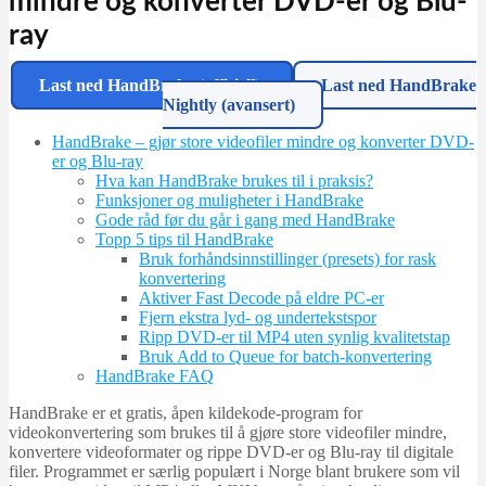
mindre og konverter DVD-er og Blu-
ray
Last ned HandBrake (offisiell)
Last ned HandBrake
Nightly (avansert)
HandBrake – gjør store videofiler mindre og konverter DVD-
er og Blu-ray
Hva kan HandBrake brukes til i praksis?
Funksjoner og muligheter i HandBrake
Gode råd før du går i gang med HandBrake
Topp 5 tips til HandBrake
Bruk forhåndsinnstillinger (presets) for rask
konvertering
Aktiver Fast Decode på eldre PC-er
Fjern ekstra lyd- og undertekstspor
Ripp DVD-er til MP4 uten synlig kvalitetstap
Bruk Add to Queue for batch-konvertering
HandBrake FAQ
HandBrake er et gratis, åpen kildekode-program for
videokonvertering som brukes til å gjøre store videofiler mindre,
konvertere videoformater og rippe DVD-er og Blu-ray til digitale
filer. Programmet er særlig populært i Norge blant brukere som vil