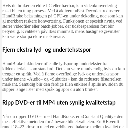
Hvis du bruker en eldre PC eller bærbar, kan videokonvertering
raskt bli en tung prosess. Ved å aktivere «Fast Decode» reduserer
HandBrake belastningen på CPU-en under dekoding, noe som kan
gi merkbart raskere konvertering. Funksjonen er spesielt nyttig ved
større videofiler eller batch-jobber, der tidsbesparelsen fort blir
betydelig. Kvaliteten påvirkes minimalt, mens hastighetsgevinsten
kan være stor på eldre maskinvare.
Fjern ekstra lyd- og undertekstspor
HandBrake inkluderer ofte alle lydspor og undertekster fra
kildematerialet som standard. Det kan være unødvendig hvis du kun
trenger ett språk. Ved å fjerne overflødige lyd- og undertekstspor
under fanene «Audio» og «Subtitles» kan du redusere filstørrelsen
markant. Samtidig blir den ferdige filen enklere å spille av, siden du
slipper lange lister med språk og spor du aldri bruker.
Ripp DVD-er til MP4 uten synlig kvalitetstap
Når du ripper DVD-er med HandBrake, er «Constant Quality» den
mest effektive metoden for å bevare bildekvaliteten. En RF-verdi
rundt 18–22 gir som regel en veldig god balanse mellom kvalitet og