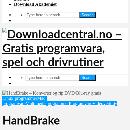
Download Akademiet
Search
Search
Linux-programmer
Mac-
programvare
Multimedieprogrammer
Programvare
Videoverktøy
HandBrake