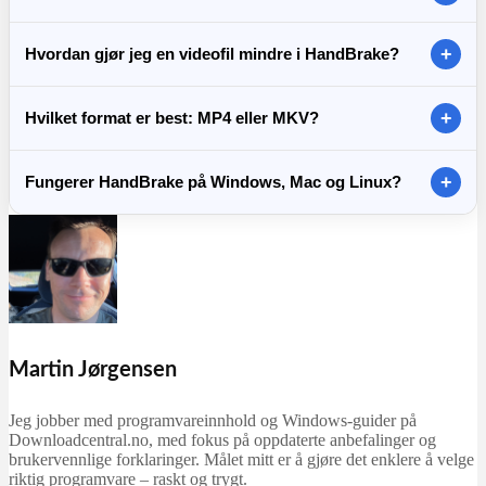
offisielle HandBrake-siden for å unngå uoffisielle utgaver.
HandBrake kan rippe DVD-er og Blu-ray så lenge de ikke er
+
Hvordan gjør jeg en videofil mindre i HandBrake?
kopibeskyttet. Hvis platen er beskyttet, kan HandBrake
vanligvis ikke lese den direkte.
Start med et preset (f.eks. 1080p), og bruk deretter «Constant
+
Hvilket format er best: MP4 eller MKV?
Quality» (RF) for å styre balansen mellom kvalitet og
filstørrelse. En RF rundt 20–23 er ofte et godt utgangspunkt for
MP4 er som regel best for kompatibilitet (mobil, TV, web), mens
vanlige videoer.
+
Fungerer HandBrake på Windows, Mac og Linux?
MKV ofte passer bedre for avanserte brukere fordi det kan
håndtere flere lyd- og undertekstspor mer fleksibelt.
Ja. HandBrake finnes til Windows, macOS og Linux, og
funksjonene er i stor grad de samme på tvers av plattformer.
Martin Jørgensen
Jeg jobber med programvareinnhold og Windows-guider på
Downloadcentral.no, med fokus på oppdaterte anbefalinger og
brukervennlige forklaringer. Målet mitt er å gjøre det enklere å velge
riktig programvare – raskt og trygt.