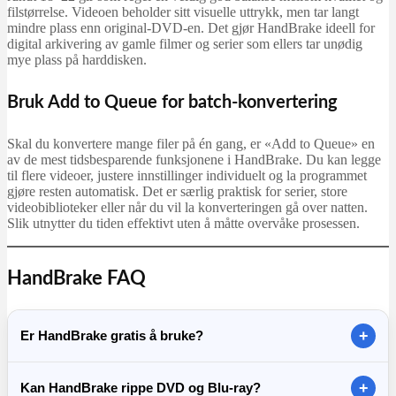
filstørrelse. Videoen beholder sitt visuelle uttrykk, men tar langt
mindre plass enn original-DVD-en. Det gjør HandBrake ideell for
digital arkivering av gamle filmer og serier som ellers tar unødig
mye plass på harddisken.
Bruk Add to Queue for batch-konvertering
Skal du konvertere mange filer på én gang, er «Add to Queue» en
av de mest tidsbesparende funksjonene i HandBrake. Du kan legge
til flere videoer, justere innstillinger individuelt og la programmet
gjøre resten automatisk. Det er særlig praktisk for serier, store
videobiblioteker eller når du vil la konverteringen gå over natten.
Slik utnytter du tiden effektivt uten å måtte overvåke prosessen.
HandBrake FAQ
+
Er HandBrake gratis å bruke?
Ja. HandBrake er gratis og open source, og du kan bruke
+
Kan HandBrake rippe DVD og Blu-ray?
programmet uten abonnement. Du laster det best ned fra den