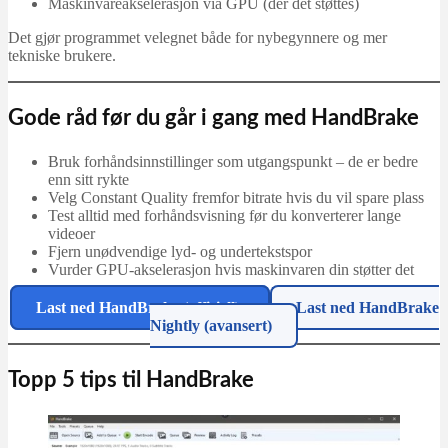
Maskinvareakselerasjon via GPU (der det støttes)
Det gjør programmet velegnet både for nybegynnere og mer
tekniske brukere.
Gode råd før du går i gang med HandBrake
Bruk forhåndsinnstillinger som utgangspunkt – de er bedre
enn sitt rykte
Velg Constant Quality fremfor bitrate hvis du vil spare plass
Test alltid med forhåndsvisning før du konverterer lange
videoer
Fjern unødvendige lyd- og undertekstspor
Vurder GPU-akselerasjon hvis maskinvaren din støtter det
Last ned HandBrake (offisiell)
Last ned HandBrake
Nightly (avansert)
Topp 5 tips til HandBrake