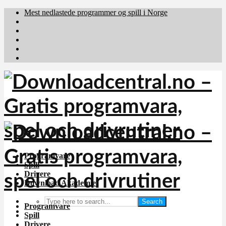
Mest nedlastede programmer og spill i Norge
Download.dk
Downloadcentral.fi
Brafiler.se
holyfile.com
deutschedownloads.de
Programvare
Spill
Drivere
Download Akademiet
Search
Programvare
Spill
Drivere