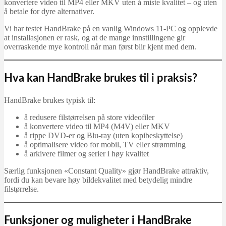
konvertere video til MP4 eller MKV uten å miste kvalitet – og uten
å betale for dyre alternativer.
Vi har testet HandBrake på en vanlig Windows 11-PC og opplevde
at installasjonen er rask, og at de mange innstillingene gir
overraskende mye kontroll når man først blir kjent med dem.
Hva kan HandBrake brukes til i praksis?
HandBrake brukes typisk til:
å redusere filstørrelsen på store videofiler
å konvertere video til MP4 (M4V) eller MKV
å rippe DVD-er og Blu-ray (uten kopibeskyttelse)
å optimalisere video for mobil, TV eller strømming
å arkivere filmer og serier i høy kvalitet
Særlig funksjonen «Constant Quality» gjør HandBrake attraktiv,
fordi du kan bevare høy bildekvalitet med betydelig mindre
filstørrelse.
Funksjoner og muligheter i HandBrake