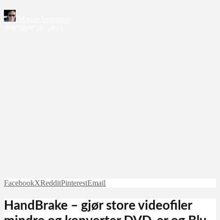
Martin Jørgensen
desember 26, 2025
Facebook
X
Reddit
Pinterest
Email
HandBrake – gjør store videofiler