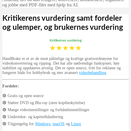
og jobbe med PDF-filer med hjelp fra AI.
Kritikerens vurdering samt fordeler
og ulemper, og brukernes vurdering
Kritikernes vurdering
★
★
★
★
★
HandBrake er et av de mest pålitelige og kraftige gratisverktøyene for
videokonvertering og ripping. Det har alle nødvendige funksjoner, høy
stabilitet og oppdateres jevnlig. Det er open source, fritt for reklame og
fungerer både for hobbybruk og mer avansert
videobehandling
.
Fordeler:
🟢 Gratis og open source
🟢 Støtter DVD og Blu-ray (uten kopibeskyttelse)
🟢 Mange videoinnstillinger og forhåndsinnstillinger
🟢 Undertekst- og kapittelhåndtering
🟢 Tilgjengelig for
Windows
,
macOS
og
Linux